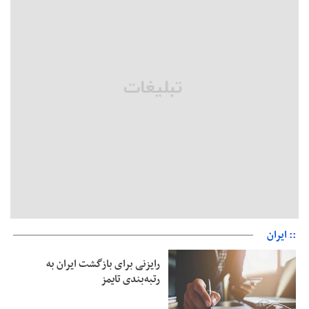
بخش دوم گفت‌وگوی پزشکیان با مردم امشب پخش می‌شود
جزئیات فعال‌سازی «کیف پول ایران» اعلام شد
حمایت از مرزنشینان نباید به زیان تولید باشد/مواد اولیه با کولبری
وارد شود
شایعه «معافیت سربازان فراری» تکذیب شد
امیر اکرمی‌نیا: ارتش کاملاً آماده است
:: ایران
رایزنی برای بازگشت ایران به
رتبه‌بندی تایمز