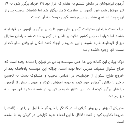
آزمون تیزهوشان در مقطع ششم به هفتم که قرار بود ۲۹ خرداد برگزار شود به ۱۹
تیر موکول شد، خود آزمون در سلامت کامل برگزار شد اما شایعات عجیب پس از
ان پیچید که هیچ مقامی را یارای پاسخگویی درست به آن نیست.
عرف است طراحان سئوالات آزمون های مهم تا زمان برگزاری آزمون در قرنطینه
باشند اما شرایط بحرانی کشور علاوه بر تاخیر در آزمون، باعث شد طراحان سئوال
نیز از قرنطینه خارج شوند و این شایبه را ایجاد کنند امکان لو رفتن سئوالات از
سمت آنها وجود داشته باشد.
نوک پیکان این گمانه زنی ها حتی موسسه بنامی در تهران را نشانه رفته است که
طراح سئوال سمپاد، مدرس انجا بوده است، چراکه این موسسه بلافاصله بعد از
خروج طراح سئوال از قرنطینه، در اقدامی عجیب و مشکوک دست به تجمیع
برخی از دانش آموزان خود کرده و دوره اموزشی کوتاه و مهمی، پیش از آزمون،
برایشان برگزار کرده است. این اتفاق علاوه بر تهران، در شعبه مشهد این موسسه
نیز رخ داد.
مدیرکل آموزش و پرورش گیلان اما در گفتگو با خبرنگار خط اول لو رفتن سؤالات را
صریحا تکذیب کرد و گفت: لااقل تا این لحظه هیچ گزارشی در گیلان به ما نشده
است.