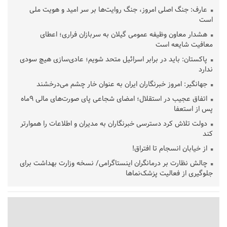
عارف: جنگ اصلی امروز، جنگ روایت‌ها بر سر امید و هویت ملی
است
هشدار معاون وظیفه عمومی گیلان به سربازان فراری؛ اعطای
معافیت شایعه است
پاکستان: باید در برابر اسرائیل متحد شویم؛ عادی‌سازی هیچ سودی
ندارد
جهانگیر: امروز خبرنگاران ایران به عنوان خار چشم می‌درخشند
اتفاق عجیب در استقلال؛ امضای شجاعی پای صورت‌های مالی ٩ماه
پس از استعفا
دولت تلاش کرد دسترسی خبرنگاران به مدیران و اطلاعات را هموارتر
کند
از خیابان انسجام تا افتراق!
چالش نظارت بر درمانگران اینستاگرامی/ نسخه وزارت بهداشت برای
جلوگیری از فعالیت پزشک‌نماها
خبرنگارانی که جنگ را برای تاریخ نوشتند
پشتیبانی از زنجیره ارزش بادام زمینی در اولویت سیاست‌های
حمایتی گیلان است