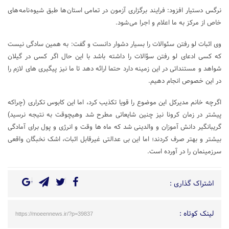
نرگس دستیار افزود: فرایند برگزاری آزمون در تمامی استان ها طبق شیوه نامه های
خاص از مرکز به ما اعلام و اجرا می شود.
وی اثبات لو رفتن سئوالات را بسیار دشوار دانست و گفت: به همین سادگی نیست
که کسی ادعای لو رفتن سؤالات را داشته باشد با این حال اگر کسی در گیلان
شواهد و مستنداتی در این زمینه دارد حتما ارائه دهد تا ما نیز پیگیری های لازم را
در این خصوص انجام دهیم.
اگرچه خانم مدیرکل این موضوع را قویا تکذیب کرد، اما این کابوس تکراری (چراکه
پیشتر در زمان کرونا نیز چنین شایعاتی مطرح شد وهیچوقت به نتیجه نرسید)
گریبانگیر دانش آموزان و والدینی شد که ماه ها وقت و انرژی و پول برای آمادگی
بیشتر و بهتر صرف کردند؛ اما این بی عدالتی غیرقابل اثبات، اشک نخبگان واقعی
سرزمینمان را در آورده است.
اشتراک گذاری :
لینک کوتاه :
https://moeennews.ir/?p=39837