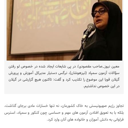
معین نیوز_صاحب مقصودی/ در پی شایعات ایجاد شده در خصوص لو رفتن
سؤالات آزمون سمپاد (تیزهوشان)، نرگس دستیار مدیرکل آموزش و پرورش
گیلان قویا این موضوع را تکذیب کرد و گفت: تاکنون هیچ گزارشی در گیلان
در این خصوص نداشتیم.
تجاوز رژیم صهیونیستی به خاک کشورمان، نه تنها خسارات مادی برجای گذاشت،
بلکه با به تعویق افتادن آزمون های مهم و حساسی چون کنکور و سمپاد، استرس
فراوانی به دانش آموزان و خانواده های آنان وارد کرد.