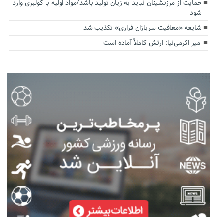
حمایت از مرزنشینان نباید به زیان تولید باشد/مواد اولیه با کولبری وارد
شود
شایعه «معافیت سربازان فراری» تکذیب شد
امیر اکرمی‌نیا: ارتش کاملاً آماده است