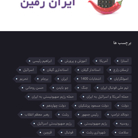
برچسب ها
آستارا
آمریکا
آموزش و پرورش
ابراهیم رئیسی
ارسلان زارع
استاندار گیلان
استانداری گیلان
اسرائیل
اصولگرایان
انتخابات 1400
ایران
برجام
تحریم
تیم ملی فوتبال ایران
جنگ
جو بایدن
حسن روحانی
حمله آمریکا و اسرائیل به ایران
حمله رژیم صهیونیستی به ایران
دولت
دولت مسعود پزشکیان
دولت چهاردهم
دونالد ترامپ
رئیس جمهور
رشت
رهبر معظم انقلاب
روسیه
رژیم صهیونیستی
رژیم صهیونیستی اسرائیل
سلامت
شهرداری رشت
فوتبال
قزوین