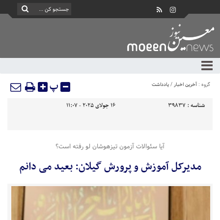
پ
گروه :
آخرین اخبار
/
یادداشت
شناسه :
39837
16 جولای 2025 - 11:07
آیا سئوالات آزمون تیزهوشان لو رفته است؟
مدیرکل آموزش و پرورش گیلان: بعید می دانم