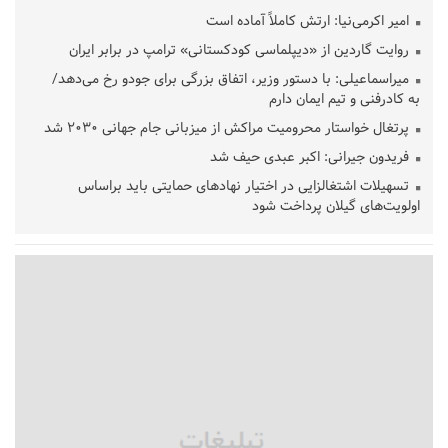
امیر اکرمی‌نیا: ارتش کاملاً آماده است
روایت گاردین از «دیپلماسی کودکستانی» ترامپ در برابر ایران
میراسماعیلی: با دستور وزیر، اتفاق بزرگی برای جودو رخ می‌دهد/
به کادرفنی و تیم ایمان دارم
پرتغال خواستار محرومیت مراکش از میزبانی جام جهانی ۲۰۳۰ شد
فریدون جیرانی: اکبر عبدی حیف شد
تسهیلات اشتغالزایی در اختیار نهادهای حمایتی باید براساس
اولویت‌های گیلان پرداخت شود
زمان جلسه سرنوشت‌ساز هیات رئیسه فدراسیون فوتبال با حضور
قلعه‌نویی مشخص شد
دفتر رهبر انقلاب: مطالب خارج از مراجع رسمی فاقد سندیت است
بقائی: فضای مذاکرات فنی و سیاسی ایران و عمان درباره تنگه هرمز،
مثبت است
رئیس سازمان جهاد کشاورزی استان: کشاورزان گیلان نسبت به
دریافت یارانه کود اقدام کنند
تمدید مهلت اظهارنامه‌های مالیاتی سال ۱۴۰۴ تا پایان شهریورماه