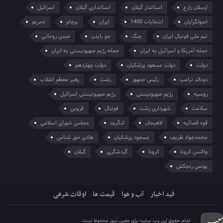
ارسلان زارع
استاندار گیلان
استانداری گیلان
اسرائیل
اصولگرایان
انتخابات 1400
ایران
برجام
تحریم
تیم ملی فوتبال ایران
جنگ
جو بایدن
حسن روحانی
حمله آمریکا و اسرائیل به ایران
حمله رژیم صهیونیستی به ایران
دولت
دولت مسعود پزشکیان
دولت چهاردهم
دونالد ترامپ
رئیس جمهور
رشت
رهبر معظم انقلاب
روسیه
رژیم صهیونیستی
رژیم صهیونیستی اسرائیل
سلامت
شهرداری رشت
فوتبال
قزوین
قوه قضائیه
لاهیجان
لنگرود
مجلس شورای اسلامی
محمدجواد ظریف
مسعود پزشکیان
هادی حق شناس
واکسن کرونا
کرونا
گردشگری
گیلان
یونس رنجکش
فید اخبار
آب و هوا
قیمت ها
اوقات شرعی
تمام حقوق این وب سایت برای معین نیوز محفوظ است.