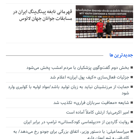
قهرمانی نابغه پینگ‌پنگ ایران در
مسابقات جوانان جهان لائوس
جديدترين ها
بخش دوم گفت‌وگوی پزشکیان با مردم امشب پخش می‌شود
جزئیات فعال‌سازی «کیف پول ایران» اعلام شد
حمایت از مرزنشینان نباید به زیان تولید باشد/مواد اولیه با کولبری وارد
شود
شایعه «معافیت سربازان فراری» تکذیب شد
امیر اکرمی‌نیا: ارتش کاملاً آماده است
روایت گاردین از «دیپلماسی کودکستانی» ترامپ در برابر ایران
میراسماعیلی: با دستور وزیر، اتفاق بزرگی برای جودو رخ می‌دهد/ به
کادرفنی و تیم ایمان دارم