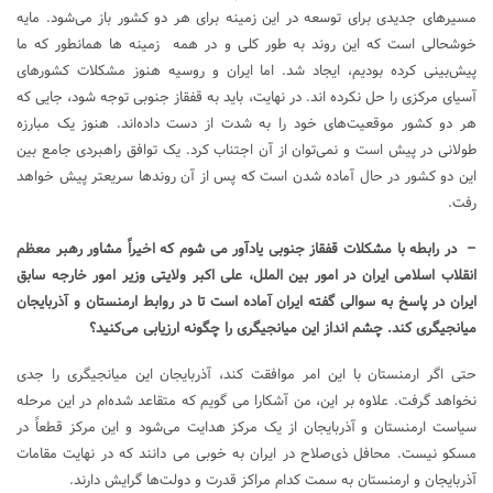
مسیرهای جدیدی برای توسعه در این زمینه برای هر دو کشور باز می‌شود. مایه
خوشحالی است که این روند به طور کلی و در همه زمینه ها همانطور که ما
پیش‌بینی کرده بودیم، ایجاد شد. اما ایران و روسیه هنوز مشکلات کشورهای
آسیای مرکزی را حل نکرده اند. در نهایت، باید به قفقاز جنوبی توجه شود، جایی که
هر دو کشور موقعیت‌های خود را به شدت از دست داده‌اند. هنوز یک مبارزه
طولانی در پیش است و نمی‌توان از آن اجتناب کرد. یک توافق راهبردی جامع بین
این دو کشور در حال آماده شدن است که پس از آن روندها سریعتر پیش خواهد
رفت.
– در رابطه با مشکلات قفقاز جنوبی یادآور می شوم که اخیراً مشاور رهبر معظم
انقلاب اسلامی ایران در امور بین الملل، علی اکبر ولایتی وزیر امور خارجه سابق
ایران در پاسخ به سوالی گفته ایران آماده است تا در روابط ارمنستان و آذربایجان
میانجیگری کند. چشم انداز این میانجیگری را چگونه ارزیابی می‌کنید؟
حتی اگر ارمنستان با این امر موافقت کند، آذربایجان این میانجیگری را جدی
نخواهد گرفت. علاوه بر این، من آشکارا می گویم که متقاعد شده‌ام در این مرحله
سیاست ارمنستان و آذربایجان از یک مرکز هدایت می‌شود و این مرکز قطعاً در
مسکو نیست. محافل ذی‌صلاح در ایران به خوبی می دانند که در نهایت مقامات
آذربایجان و ارمنستان به سمت کدام مراکز قدرت و دولت‌ها گرایش دارند.