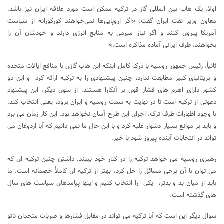
اولا، یک هاب بین المللی گاز در ترکیه ممکن است مورد علاقه ایران نیز باشد.
معاون وزیر نفت ایران گفت: «اگر اروپایی‌ها نمی‌خواهند کورکورانه از سیاست
آمریکا پیروی کنند و اگر نیاز مبرمی به منابع انرژی دارند و خودشان آن را
بخواهند، طرف ایرانی آماده مذاکره است.»
ثانیاً، رئیس جمهور روسیه با درک کامل اینکه این هاب گازی با منافع ایالات متحده
و بریتانیای کبیر مطابقت ندارد، چنین پیشنهادی را به ترکیه ارائه کرد و این دو
کشور دارای اهرم های فشار قوی بر آنکارا هستند. از سوی دیگر، این پیشنهاد
دعوتی از ترکیه است تا در نهایت به سمت روسیه و ایران برود، یعنی انتخاب کند.
با وجود اظهارات طرف ترک، اجرای این طرح آسان نخواهد بود. این کار زمان می برد
و باید بر موانع بسیار دشوار غلبه کرد و با این حال ما نمی دانیم که آیا اردوغان می
تواند در انتخابات آینده پیروز شود یا خیر.
رهبری روسیه می خواهد ترکیه را در کنار خود ببیند. داشتن چنین ترکیه ای که
می توان با آن برخی مسائل را حل کرد، بهتر از ترکیه ای کاملاً خصمانه است. ما
باید از میان بد و بدتر، یکی را انتخاب کنیم و اینها پیامدهای سیاست های سال
های گذشته است.
سوال دیگر این است که آیا ترکیه می تواند در مقابل فشارها و ضربات متحدان ناتو