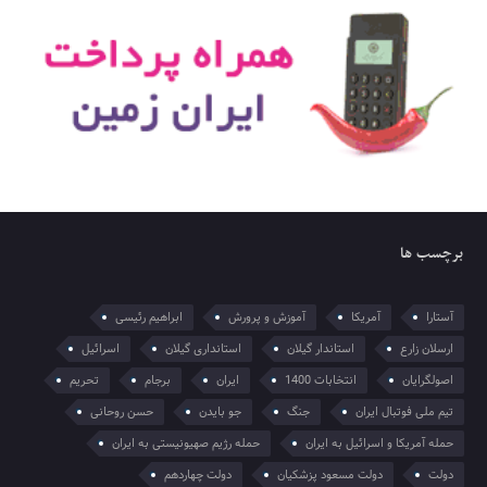
برچسب ها
آستارا
آمریکا
آموزش و پرورش
ابراهیم رئیسی
ارسلان زارع
استاندار گیلان
استانداری گیلان
اسرائیل
اصولگرایان
انتخابات 1400
ایران
برجام
تحریم
تیم ملی فوتبال ایران
جنگ
جو بایدن
حسن روحانی
حمله آمریکا و اسرائیل به ایران
حمله رژیم صهیونیستی به ایران
دولت
دولت مسعود پزشکیان
دولت چهاردهم