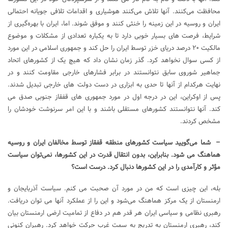
محافظت می‌کنند. آنها تلاش می‌کنند هوشیاری و اقدامات تلافی جویانه احتمالی
ایران و روسیه در این زمینه را خنثی کنند و موفق شوند. اما، ایران با بهره‌گیری از
شرایط، فرصت های بسیار خوبی دارد تا به یکباره تعدادی از مشکلات و موضوع
مالکیت ۲۰ درصد دریای خزر توسط ایران را حل کند و جمهوری اسلامی در این مورد
از کسی سوال نخواهد کرد. گذر زمان نشان داد که هیچ یک از کشورهای اتحاد
جماهیر شوروی سابق نتوانستند در برابر فشارهای خارجی مقاومت کنند و در
نهایت هرکدام از آنها تا حدی به ابزاری در دست دولت های خارجی تبدیل شدند.
پس از اوکراین، این در درجه اول در مورد جمهوری های قفقاز جنوبی صدق می
کند. آنها نتوانستند کشورهای مستقلی باشند و با این امر سرنوشت خودشان را
مشخص کردند.
– شما می‌گویید سیاست کشورهای منطقه قفقاز توسط مخالفان ایران و روسیه
هماهنگ می شود. بنابراین، بدون انتقال قدرت در این کشورها، نمی‌توان سیاست
مؤثر و کارآمدی را در این کشورها دنبال کرد. درست است؟
بله، این چیزی است که من در مورد آن صحبت می کنم. سیاست آذربایجان و
ارمنستان از یک مرکز هماهنگ می‌شود و این را از عملکرد آنها می توان دریافت.
رهبری نظامی و سیاسی ایران هر قدر هم در دفاع از تمامیت ارضی ارمنستان بیان
کند، رهبری ارمنستان به تدریج به سمت غرب حرکت خواهد کرد. رهبران کنونی