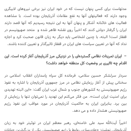
مدتهاست برای کسی پنهان نیست که در خود ایران نیز برخی نیروهای لابیگری
وجود دارند که فعالیتهای آنها به نفع مقامات آذربایجان بوده است. با مشاهده
فعالیت های خائنانه آشکار و پنهان آنها به این نتیجه رسیدیم که آنها قصد دارند
ایران را گرفتار دولتی کنند که اخیراً روی نقشه ظاهر شده و متحد صهیونیسم در
قفقاز است! البته، با چنین اشخاصی باید دیگر به زبان قانون صحبت کرد و اجازه
نداد که آنها در تعیین سیاست های ایران در قفقاز تاثیرگذار و تعیین کننده باشند.
– ایران تمرینات نظامی گسترده‌ای را در نزدیکی مرز آذربایجان آغاز کرده است. این
اقدام چه تاثیری بر وضعیت کل منطقه خواهد داشت؟
سردار سرلشکر حسین سلامی، فرمانده کل سپاه پاسداران انقلاب اسلامی در
سخنانی پیش از آغاز رزمایش نظامی در مرز جمهوری آذربایجان با اشاره به نفوذ
رژیم صهیونیستی به کشورهای جنوب و شمال غرب ایران گفت: «این البته تهدیدی
برای امنیت ایران است». من فکر می‌کنم این تهدید را نمی‌توان تنها با رزمایش از
بین برد. بنابراین ایران به حاکمیت آذربایجان در مورد عواقب این نفوذ رژیم
صهیونیستی هشدار داده و می دهد.
اخیراً آیت‌الله سید علی خامنه‌ای، رهبر معظم ایران در توئیتر خود به زبان
آذربایجانی نوشت: «عادی‌سازی روابط با رژیم صهیونیستی یکی از بزرگ‌ترین جنایات