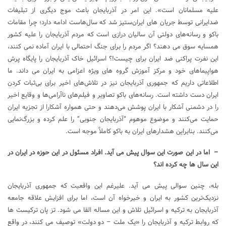
علیه مسلمانان است». این امر در آذربایجان باعث موج دیگری از تبلیغات
ضدایرانی توسط جریان های ایران‌ستیز شد که سال‌هاست ادامه دارد؛ چرا مقامات
باکو و رسانه‌های دولتی آن سالیان درازی است که مردم آذربایجان را علیه کشور
همسایه سوق می دهند؟ اگر مردم را برای جنگ احتمالی با ایران آماده نمی کنند،
این نفرت پراکنی ضد ایران برای چیست!؟ اسرائیل خاک آذربایجان را پایگاه پرش
هواپیماهای خود و مرکز آموزش گروه های ویژه اعزامی به ایران می داند. ما
اطلاعاتی داریم که جمهوری آذربایجان نیز در تلاش‌های اخیر برای بی‌ثبات کردن
ایران دست داشته است. رسانه‌های باکو تصاویر و فیلم‌های ناآرامی‌ها و وقایع اخیر
را در دشمنی آشکار با ایران پوشش می‌دهند و حتی همواره آشکارا از تجزیه ایران
حمایت می‌کنند و موضوع موهوم “آذربایجان جنوبی” را علم کرده و بزرگ‌نمایی
می‌کنند. بنابراین هشدارهای ایران به باکو کاملاً موجه است.
– اما در این صورت این سوال پیش می آید. افراد مسئول در این حوزه در ایران در
این سال ها چه کرده اند؟
بله، چنین سوالی پیش می آید. علیرغم این واقعیت که جمهوری آذربایجان
نزدیک‌ترین کشور به ایران و خیرخواه آن است، اما برای افزایش علاقه جامعه
آذربایجان به ترکیه و اسرائیل تلاش و این مساله القا می شود. تز پان ترکیست ها
که روابط ترکیه و آذربایجان را «یک ملت – دو دولت» توصیف می کنند، در واقع