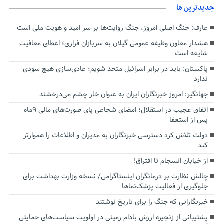
جديدترين ها
عارف: جنگ اصلی امروز، جنگ روایت‌ها بر سر امید و هویت ملی است
هشدار معاون وظیفه عمومی گیلان به سربازان فراری؛ اعطای معافیت
شایعه است
پاکستان: باید در برابر اسرائیل متحد شویم؛ عادی‌سازی هیچ سودی
ندارد
جهانگیر: امروز خبرنگاران ایران به عنوان خار چشم می‌درخشند
اتفاق عجیب در استقلال؛ امضای شجاعی پای صورت‌های مالی ٩ماه
پس از استعفا
دولت تلاش کرد دسترسی خبرنگاران به مدیران و اطلاعات را هموارتر
کند
از خیابان انسجام تا افتراق!
چالش نظارت بر درمانگران اینستاگرامی/ نسخه وزارت بهداشت برای
جلوگیری از فعالیت پزشک‌نماها
خبرنگارانی که جنگ را برای تاریخ نوشتند
پشتیبانی از زنجیره ارزش بادام زمینی در اولویت سیاست‌های حمایتی