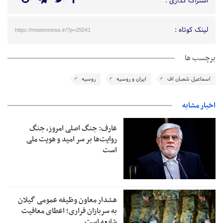
اشتراک گذاری :
لینک کوتاه :
https://moeennews.ir/?p=25041
برچسب ها
اسماعیل شعبان اف
ایران و روسیه
روسیه
اخبار مشابه
عارف: جنگ اصلی امروز، جنگ
روایت‌ها بر سر امید و هویت ملی
است
هشدار معاون وظیفه عمومی گیلان
به سربازان فراری؛ اعطای معافیت
شایعه است