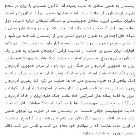
ارمنستان به همین منظور به قدرت رسیده اند. تاکنون همدردی با ایران در سطح
ملی در ارمنستان باقی مانده است، اما همه اینها به طور موقت امکان پذیر است.
فناوران سیاسی غربی، محافل صهیونیستی و دستگاه تبلیغاتی ترکیه تاثیرات فوق
العاده خود را در آذربایجان نشان داده اند، جایی که ایران در رسانه های محلی و
شبکه های اجتماعی به عنوان دومین دشمن پس از ارمنستان شناخته می شود و
در مقام سوم در تصویرسازی از دشمن، روسیه قرار دارد. به عنوان مثال، در باکو،
اظهارات ایران مبنی بر حمایت از تمامیت ارضی آذربایجان همواره به عنوان یک
داستان تخیلی و دروغ به مردم ارائه شده و حقایق کمک های بشردوستانه و نظامی
ایران به جمهوری آذربایجان در جنگ اول قره باغ ، از مردم جمهوری آذربایجان
پنهان نگه داشته شده است. علیرغم اینکه زمانی ایران نه تنها با حرف، بلکه با
کمک واقعی از به قدرت رسیدن علی اف ها حمایت می کرد. اما، رهبری آذربایجان
پس از دستیابی به اهداف سیاسی در کنار دشمنان استراتژیک ایران قرار گرفت و
امروز به گفته رسانه های اسرائیلی خط مقدم جنگ علیه ایران از خاک آذربایجان
می گذرد و چه کسی صهیونیست ها را به آنجا راه داد؟ مقامات باکو که تحت
حمایت صهیونیسم جهانی هستند. در ارمنستان هم در صورت بی توجهی همین
اتفاق خواهد افتاد. از سوی دیگر، تکرار می کنم، لابی های غرب گرا و پان ترکیست
در ایران مدت هاست که از مواضع خود دفاع می کنند و تلاش می کنند نظام
سیاسی ایران را به اشتباه بیندازند.