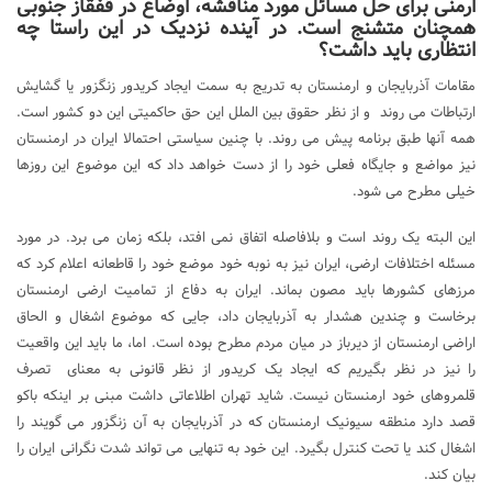
ارمنی برای حل مسائل مورد مناقشه، اوضاع در قفقاز جنوبی
همچنان متشنج است. در آینده نزدیک در این راستا چه
انتظاری باید داشت؟
مقامات آذربایجان و ارمنستان به تدریج به سمت ایجاد کریدور زنگزور یا گشایش
ارتباطات می روند و از نظر حقوق بین الملل این حق حاکمیتی این دو کشور است.
همه آنها طبق برنامه پیش می روند. با چنین سیاستی احتمالا ایران در ارمنستان
نیز مواضع و جایگاه فعلی خود را از دست خواهد داد که این موضوع این روزها
خیلی مطرح می شود.
این البته یک روند است و بلافاصله اتفاق نمی افتد، بلکه زمان می برد. در مورد
مسئله اختلافات ارضی، ایران نیز به نوبه خود موضع خود را قاطعانه اعلام کرد که
مرزهای کشورها باید مصون بماند. ایران به دفاع از تمامیت ارضی ارمنستان
برخاست و چندین هشدار به آذربایجان داد، جایی که موضوع اشغال و الحاق
اراضی ارمنستان از دیرباز در میان مردم مطرح بوده است. اما، ما باید این واقعیت
را نیز در نظر بگیریم که ایجاد یک کریدور از نظر قانونی به معنای تصرف
قلمروهای خود ارمنستان نیست. شاید تهران اطلاعاتی داشت مبنی بر اینکه باکو
قصد دارد منطقه سیونیک ارمنستان که در آذربایجان به آن زنگزور می گویند را
اشغال کند یا تحت کنترل بگیرد. این خود به تنهایی می تواند شدت نگرانی ایران را
بیان کند.