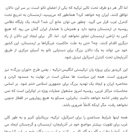
اما اگر هر دو طرف تحت تاثیر ترکیه که یکی از اعضای ناتو است، بر سر این دالان
توافق کنند، ایران چه خواهد کرد؟ همانطور که می‌بینید، ارمنستان به تدریج تحت
کنترل غرب قرار می گیرد. چطور می توان مانع آن شد؟ البته، یک پایگاه نظامی
روسیه در ارمنستان وجود دارد و همزمان با هشدار ایران گمان می رود که هیچ
کس به اراضی ارمنستان تجاوز نخواهد کرد. اما، اگر برای ایجاد این دالان از راه
دیگری اقدام کنند، چه؟ حتی به علت حاکمیت غربگراها بر ارمنستان، این کشور
خود می تواند به یک دالان بزرگ برای دستیابی ناتو به آسیای مرکزی از طریق
آذربایجان تحت کنترل اسرائیل تبدیل شود.
این کریدور برای پروژه پان ترکیستی انگلیس-ترکیه ، یعنی طرح «توران بزرگ» نیز
ضروری است. همه این سیاست ها ممکن است در نهایت به مسدود کردن و
محاصره ایران و ایجاد یک تهدید بزرگ برای جمهوری اسلامی ختم شود. بر اساس
محاسبات مراکز غربی، روسیه امروز مشغول عملیات ویژه در اوکراین است که نمی
دانیم چقدر ادامه خواهد داشت. بنابراین، مسکو به هیچ رویارویی در قفقاز جنوبی
نخواهد رفت، مگر اینکه کاملاً ضروری باشد.
همه اینها شرایط مساعدی را برای اسرائیل، ترکیه، بریتانیای کبیر و به طور کلی
غرب برای تقویت بیشتر مواضع خود در آذربایجان، ارمنستان و گرجستان ایجاد می
کند. آنها با دقت و گام به گام کار می کنند و از سرسپردگان خود در این کشورها