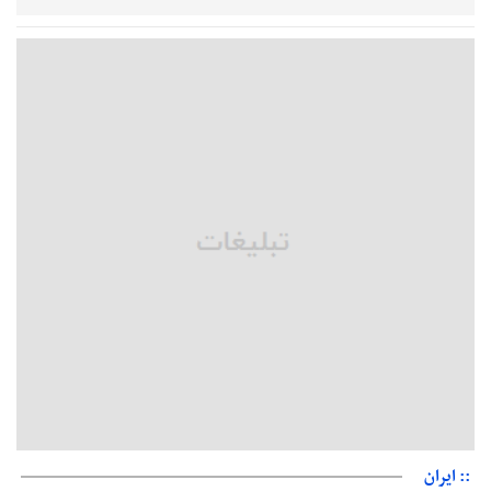
خبرنگارانی که جنگ را برای تاریخ نوشتند
پشتیبانی از زنجیره ارزش بادام زمینی در اولویت سیاست‌های
حمایتی گیلان است
بخش دوم گفت‌وگوی پزشکیان با مردم امشب پخش می‌شود
جزئیات فعال‌سازی «کیف پول ایران» اعلام شد
حمایت از مرزنشینان نباید به زیان تولید باشد/مواد اولیه با کولبری
وارد شود
شایعه «معافیت سربازان فراری» تکذیب شد
امیر اکرمی‌نیا: ارتش کاملاً آماده است
:: ایران