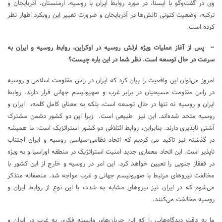
وی
در گفت‌وگو با ایسنا
، در مورد روابط ایران با روسیه، ارمنستان، آذربایجان و
ترکیه، وضعیت کنونی تالش‌ها در آذربایجان و ضرورت تغییر این رویکرد اظهار نظر
کرده است.
– پس از آغاز عملیات ویژه ارتش روسیه در اوکراین، روابط روسیه و ایران به
سرعت در حال توسعه است. نظر شما در این باره چیست؟
امروز می‌توان این واقعیت را بیان کرد که ایران در راس مقاومت اسلامی و روسیه
در راس مقاومت مسیحیان در برابر غرب و صهیونیسم جهانی قرار دارند. روابط
ایران و روسیه نه تنها در حال توسعه است، بلکه به معنای کامل کلمه، ایران و
روسیه متحد شده‌اند. این نیز طبیعی است. زیرا این دو کشور دشمن مشترک
آشتی ناپذیری دارند. بنابراین، روابط ائتلافی دو کشور استراتژیک است. ما همیشه
در گذشته نیز تاکید می کردیم که اتحاد نظامی-سیاسی روسیه و ایران اجتناب
ناپذیر است. این اتحاد معماری جدید امنیت استراتژیک در منطقه اوراسیا و به ویژه
در قفقاز جنوبی را تعیین خواهد کرد. این امر در روسیه و خارج از این کشور با
مخالفت نیروهای مرتبط با صهیونیسم جهانی و غرب مواجه شد. منصفانه متذکر
می‌شوم که در ایران نیز نیروهای مشابه به شدت با این نوع از روابط ایران و
روسیه مخالفت می‌کنند.
ما به دقت دیدگاه‌هایی را که این جریان‌های وابسته فکری به غرب در ایران و