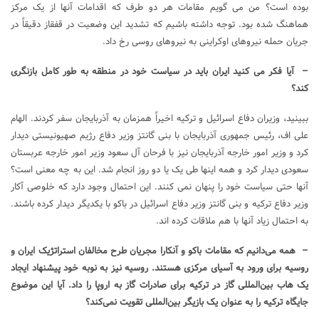
بوده است؟ من می گویم مقامات هر دو طرف که اقدامات آنها از یک مرکز
هماهنگ شده بود. توجه داشته باشیم که تشدید این وضعیت در قفقاز دقیقاً در
جریان حمله نیروهای اوکراینی به نیروهای روسی رخ داد.
– آیا فکر می کنید ایران باید در سیاست خود در منطقه به طور کامل بازنگری
کند؟
ببینید، وزیران دفاع اسرائیل و ترکیه اخیراً همزمان به آذربایجان سفر کردند. الهام
علی اف، رئیس جمهوری آذربایجان با بنی گانتز وزیر دفاع رژیم صهیونیستی دیدار
کرد و وزیر امور خارجه آذربایجان نیز با فرحان آل سعود وزیر امور خارجه عربستان
سعودی دیدار کرد و همه اینها طی یک یا دو روز انجام شد. این به چه معنی است؟
آنها حتی سیاست خود را پنهان نمی کنند. این احتمال وجود دارد که خلوصی آکار
وزیر دفاع ترکیه و بنی گانتز وزیر دفاع اسرائیل در باکو با یکدیگر دیدار کرده باشند.
به احتمال زیاد آنها با هم ملاقات کرده اند.
– همه می‌دانیم که مقامات باکو و آنکارا مجریان طرح مخالفان استراتژیک ایران و
روسیه برای ورود به آسیای مرکزی هستند. روسیه نیز به نوبه خود پیشنهاد ایجاد
یک هاب بین‌المللی گاز در ترکیه برای صادرات گاز به اروپا را داد. آیا این موضوع
جایگاه ترکیه را به عنوان یک بازیگر بین‌المللی تقویت نمی‌کند؟