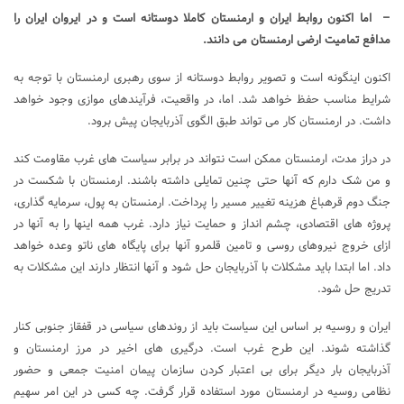
– اما اکنون روابط ایران و ارمنستان کاملا دوستانه است و در ایروان ایران را
مدافع تمامیت ارضی ارمنستان می دانند.
اکنون اینگونه است و تصویر روابط دوستانه از سوی رهبری ارمنستان با توجه به
شرایط مناسب حفظ خواهد شد. اما، در واقعیت، فرآیندهای موازی وجود خواهد
داشت. در ارمنستان کار می تواند طبق الگوی آذربایجان پیش برود.
در دراز مدت، ارمنستان ممکن است نتواند در برابر سیاست های غرب مقاومت کند
و من شک دارم که آنها حتی چنین تمایلی داشته باشند. ارمنستان با شکست در
جنگ دوم قرهباغ هزینه تغییر مسیر را پرداخت. ارمنستان به پول، سرمایه گذاری،
پروژه های اقتصادی، چشم انداز و حمایت نیاز دارد. غرب همه اینها را به آنها در
ازای خروج نیروهای روسی و تامین قلمرو آنها برای پایگاه های ناتو وعده خواهد
داد. اما ابتدا باید مشکلات با آذربایجان حل شود و آنها انتظار دارند این مشکلات به
تدریج حل شود.
ایران و روسیه بر اساس این سیاست باید از روندهای سیاسی در قفقاز جنوبی کنار
گذاشته شوند. این طرح غرب است. درگیری های اخیر در مرز ارمنستان و
آذربایجان بار دیگر برای بی اعتبار کردن سازمان پیمان امنیت جمعی و حضور
نظامی روسیه در ارمنستان مورد استفاده قرار گرفت. چه کسی در این امر سهیم