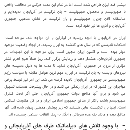
بیشتر ضد ایران طراحی شده است، اما در تمام این مدت حرکتی در مخالفت واقعی
با صهیونیسم و محصول صهیونیسم – پان ترکیسم در آذربایجان ندیده‌ایم و
متاسفانه الان جریان صهیونیسم و پان ترکیسم در فضای مذهبی جمهوری
آذربایجان و آذری ها نیز نفوذ کرده است.
ایران در آذربایجان با آنچه روسیه در اوکراین با آن مواجه شد، مواجه است!
اطلاعات نادرستی که در سال های گذشته به ایران رسیده، در ایجاد وضعیت موجود
موثر بوده است و اکنون ایران مجبور است برای مواجهه با این تهدیدات در
جمهوری آذربایجان، هشدار دهد و رزمایش برگزار کند، زیرا عملاً هیچ اهرم فشار
مؤثری از درون در جمهوری آذربایجان ندارد. تا مدت ها به دلیل دسیسه های
نیروهای وابسته به پان ترکیسم در ایران، مهم ترین عوامل مقابله با سیاست رژیم
صهیونیستی در جمهوری آذربایجان نادیده گرفته می شد. این امر نیز توسط برخی
مهاجران این کشور که در ایران زندگی می کنند و در حال پیشرفت هستند، تسهیل
می شود و برای آنها منافع دولت جمهوری آذربایجان حتی اگر تحت کنترل
صهیونیسم باشد، بالاتر از منافع جمهوری اسلامی ایران و در کل مقاومت اسلامی
است. اینها پان ترکیست هایی هستند که زیر پوشش مذهبی پنهان شده اند. آنها
منافق بوده و مانند یک غده سرطانی و انگل به پیکر انقلاب اسلامی چسبیده اند.
– با وجود تلاش های دیپلماتیک طرف های آذربایجانی و