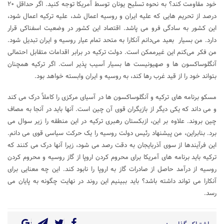
خود مقاومت کند؟ به نحوه تسلیح یونان توسط آمریکا توجه کنید. اگر حداقل ۲۰
درصد از تحریم هایی که علیه ایران و روسیه اعمال شد، علیه ترکیه اعمال شود،
این کشور به سادگی فرو می پاشد. اقتصاد این کشور در وضعیت اسفناکی قرار
دارد. من بسیار بعید می‌دانم آنکارا به متحد تمام عیار روسیه و ایران تبدیل شود.
من فکر می‌کنم این غیرممکن است. دولت ترکیه در برابر اقدامات متقابل احتمالی
آنگلوساکسون ها و صهیونیست ها بسیار آسیب پذیر است. اگر ترکیه همچنان
بتواند خود را از قید غرب رها کند، به روسیه و ایران وابسته خواهد بود.
مسکو برنامه های ترکیه و آنگلوساکسون ها در آسیای مرکزی را کاملاً درک می کند
و می داند که یکی دیگر از بازیگران قوی آن چین است. آنها باید در آنجا به مصاف
چین بروند. علاوه بر این، ازبکستان رهبری ترکیه در این منطقه را زیر سوال می
برد. بنابراین، من پیشنهاد رئیس دولت روسیه را یک حرکت سیاسی قوی می دانم.
این فرآیندها از سوی آذربایجان به دقت رصد می شود، زیرا آنها درک می کنند که
ترکیه باید برنامه های آمریکا برای محروم کردن اروپا از گاز روسیه و محروم کردن
روسیه از درآمد حاصل از صادرات گاز به اروپا را نابود کند. این چه معنایی برای
آنکارا می تواند داشته باشد؟ باید ببینیم این روند در نهایت چگونه به پایان می
رسد.