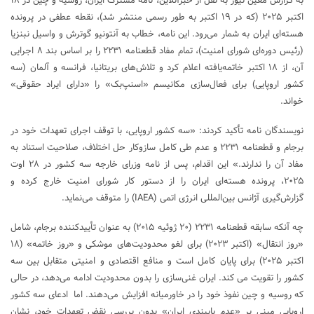
به گزارش معین نیوز به نقل از خبرآنلاین، نامه مشترک ایران، روسیه و چین در ۱۸
اکتبر ۲۰۲۵ (که در ۱۹ اکتبر به طور رسمی منتشر شد)، نقطه عطفی در پرونده
هسته‌ای ایران به شمار می‌رود. این نامه، خطاب به آنتونیو گوترش و واسیل نبنزیا
(رئیس دوره‌ای شورای امنیت)، تمام مفاد قطعنامه ۲۲۳۱ را بر اساس بند ۸ اجرایی
آن، از ۱۸ اکتبر خاتمه‌یافته اعلام کرد و تلاش‌های بریتانیا، فرانسه و آلمان (سه
کشور اروپایی) برای فعال‌سازی مکانیسم «اسنپ‌بک» را «دارای ایراد حقوقی»
خواند.
نویسندگان نامه تأکید کردند: «سه کشور اروپایی، با توقف اجرای تعهدات خود در
برجام و قطعنامه ۲۲۳۱ و عدم طی کامل سازوکار حل اختلاف، صلاحیت استناد به
مفاد آن را ندارند.» این اقدام، پس از نامه وزرای خارجه سه کشور در ۲۸ اوت
۲۰۲۵، پرونده هسته‌ای ایران را از دستور کار شورای امنیت خارج کرده و
گزارش‌گیری آژانس بین‌المللی انرژی اتمی (IAEA) را متوقف می‌نماید.
چه آنکه سابقه قطعنامه ۲۲۳۱ (۲۰ ژوئیه ۲۰۱۵) به عنوان تأییدکننده برجام، شامل
«روز انتقال» (اکتبر ۲۰۲۳) برای لغو محدودیت‌های موشکی و «روز خاتمه» (۱۸
اکتبر ۲۰۲۵) برای پایان کامل است و منافع اقتصادی و امنیتی متقابل بین سه
کشور را تقویت می کند. ایران غنی‌سازی را بدون محدودیت ادامه می‌دهد، در حالی
که روسیه و چین نفوذ خود را در خاورمیانه افزایش می‌دهند. اما ادعای سه کشور
اروپایی مبنی بر «عدم پایبندی ایران» بدون بررسی نقض تعهدات خود، نشان