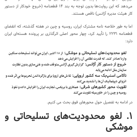
می‌دهد که این روایت‌ها بدون توجه به بند ۱۴ قطعنامه (خروج خودکار از دستور
کار هیئت مدیره آژانس) ناقص هستند.
اما به طور خلاصه نامه مشترک ایران، روسیه و چین در هفته گذشته، که انقضای
قطعنامه ۲۲۳۱ را تأیید کرد، چهار محور اصلی اثرگذاری بر پرونده هسته‌ای ایران
دارد:
لغو محدودیت‌های تسلیحاتی و موشکی:
از ۱۸ اکتبر، ایران می‌تواند تسلیحات سنگین
وارد/صادر کند، که قدرت نظامی آن را افزایش می‌دهد
خروج از دستور کار آژانس:
گزارش‌گیری آژانس متوقف شده و غنی‌سازی بدون نظارت
سازمان ملل ادامه می‌یابد
ناکامی اسنپ‌بک سه کشور اروپایی:
تلاش‌های اروپا برای بازگرداندن تحریم‌ها بی‌اثر شده و
انزوای دیپلماتیک آن‌ها را تشدید می‌کند
تقویت محور کشورهای شرقی:
همکاری با بریکس، تجارت ایران را افزایش داده و نفوذ
روسیه و چین را در خاورمیله تقویت می‌کند
در ادامه به تفصیل حول محورهای فوق بحث می کنیم.
۱. لغو محدودیت‌های تسلیحاتی و
موشکی