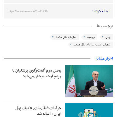
لینک کوتاه :
https://moeennews.ir/?p=41299
برچسب ها
چین
روسیه
سازمان ملل متحد
شورای امنیت سازمان ملل متحد
اخبار مشابه
بخش دوم گفت‌وگوی پزشکیان با
مردم امشب پخش می‌شود
جزئیات فعال‌سازی «کیف پول
ایران» اعلام شد