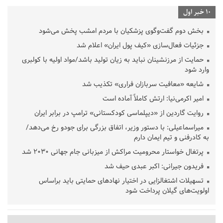
10 خبر اول
بخش دوم گفت‌وگوی پزشکیان با مردم امشب پخش می‌شود
جزئیات فعال‌سازی «کیف پول ایران» اعلام شد
حمایت از مرزنشینان نباید به زیان تولید باشد/مواد اولیه با کولبری
وارد شود
شایعه «معافیت سربازان فراری» تکذیب شد
امیر اکرمی‌نیا: ارتش کاملاً آماده است
روایت گاردین از «دیپلماسی کودکستانی» ترامپ در برابر ایران
میراسماعیلی: با دستور وزیر، اتفاق بزرگی برای جودو رخ می‌دهد/
به کادرفنی و تیم ایمان دارم
پرتغال خواستار محرومیت مراکش از میزبانی جام جهانی ۲۰۳۰ شد
فریدون جیرانی: اکبر عبدی حیف شد
تسهیلات اشتغالزایی در اختیار نهادهای حمایتی باید براساس
اولویت‌های گیلان پرداخت شود
زمان جلسه سرنوشت‌ساز هیات رئیسه فدراسیون فوتبال با حضور
قلعه‌نویی مشخص شد