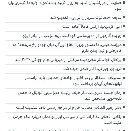
حمایت از مرزنشینان نباید به زیان تولید باشد/مواد اولیه با کولبری وارد
شود
شایعه «معافیت سربازان فراری» تکذیب شد
امیر اکرمی‌نیا: ارتش کاملاً آماده است
روایت گاردین از «دیپلماسی کودکستانی» ترامپ در برابر ایران
میراسماعیلی: با دستور وزیر، اتفاق بزرگی برای جودو رخ می‌دهد/ به
کادرفنی و تیم ایمان دارم
پرتغال خواستار محرومیت مراکش از میزبانی جام جهانی ۲۰۳۰ شد
فریدون جیرانی: اکبر عبدی حیف شد
تسهیلات اشتغالزایی در اختیار نهادهای حمایتی باید براساس
اولویت‌های گیلان پرداخت شود
زمان جلسه سرنوشت‌ساز هیات رئیسه فدراسیون فوتبال با حضور
قلعه‌نویی مشخص شد
دفتر رهبر انقلاب: مطالب خارج از مراجع رسمی فاقد سندیت است
بقائی: فضای مذاکرات فنی و سیاسی ایران و عمان درباره تنگه هرمز،
مثبت است