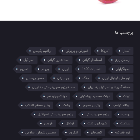
برچسب ها
آستارا
آمریکا
آموزش و پرورش
ابراهیم رئیسی
ارسلان زارع
استاندار گیلان
استانداری گیلان
اسرائیل
اصولگرایان
انتخابات 1400
ایران
برجام
تحریم
تیم ملی فوتبال ایران
جنگ
جو بایدن
حسن روحانی
حمله آمریکا و اسرائیل به ایران
حمله رژیم صهیونیستی به ایران
دولت
دولت مسعود پزشکیان
دولت چهاردهم
دونالد ترامپ
رئیس جمهور
رشت
رهبر معظم انقلاب
روسیه
رژیم صهیونیستی
رژیم صهیونیستی اسرائیل
سلامت
شهرداری رشت
فوتبال
قزوین
قوه قضائیه
لاهیجان
لنگرود
مجلس شورای اسلامی