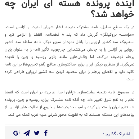
آینده پرونده هسته ای ایران چه
خواهد شد؟
در یک سطح تحلیل، نامه مشترک نتیجه فشار شورای امنیت و آژانس است.
«مؤسسه بروکینگز» گزارش داد که بند ۸ قطعنامه، انقضا را الزامی کرد و
اسنپ‌بک سه کشور اروپایی را باطل نمود.از سوی دیگر، نامه سلطه سه کشور
اروپایی بر آژانس را به چالش می‌کشد.این چارچوب، تأثیر نامه را به عنوان پایان
برجام توصیف می‌کند، اما چالش‌هایی مانند وتوی روسیه و چین را نادیده
نمی‌گیرد. از منظری دیگر، ایران برای حداکثرسازی منافع (لغو تحریم‌ها) بر این نامه
تاکید دارد و انقضای برجام را برای محدود کردن سه کشور اروپایی طراحی کرده
است.
در مجموع، نامه نتیجه روایت‌سازی «پایان اجبار غربی» بر ایران است که انقضا
نظم را به نفع شرق تغییر داد. چه آنکه نامه مشترک ایران، روسیه و چین، پرونده
هسته‌ای ایران را متحول کرده و لغو محدودیت‌ها و خروج از نظارت های آژانس، از
پیامدهای این مسئله هستند که به تقویت محور شرقی علیه غرب کمک می کند.
اشتراک گذاری :