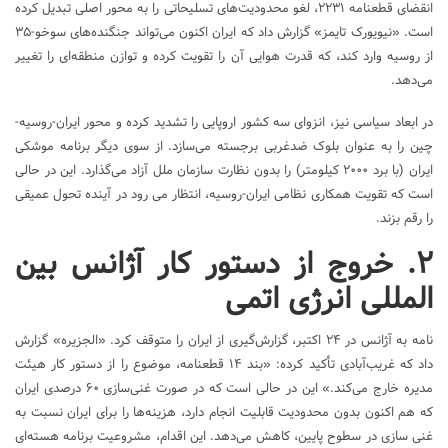
انقضای قطعنامه ۲۲۳۱، لغو محدودیت‌های تسلیحاتی را به محور اصلی تبدیل کرده
است. «نیویورک تایمز» گزارش داد که ایران اکنون می‌تواند جنگنده‌های سوخو-۳۵
از روسیه وارد کند، که قدرت هوایی آن را تقویت کرده و توازن منطقه‌ای را تغییر
می‌دهد.
در ابعاد سیاسی نیز، انزوای سه کشور اروپایی را تشدید کرده و محور ایران-روسیه-
چین را به عنوان بلوک ضدغربی برجسته می‌سازد. از سوی دیگر برنامه موشکی
ایران (با برد ۲۰۰۰ کیلومتر) را بدون نظارت سازمان ملل آزاد می‌گذارد. این در حالی
است که تقویت همکاری نظامی ایران-روسیه، انتظار می رود در آینده تحول عمیقی
را رقم بزند.
۲. خروج از دستور کار آژانس بین
المللی انرژی اتمی
نامه به آژانس در ۲۴ اکتبر، گزارش‌گیری از ایران را متوقف کرد. «الجزیره» گزارش
داد که غریب‌آبادی تأکید کرده: «بند ۱۴ قطعنامه، موضوع را از دستور کار هیئت
مدیره خارج می‌کند.» این در حالی است که در صورت غنی‌سازی ۶۰ درصدی ایران
که هم اکنون بدون محدودیت قابلیت انجام دارد، هزینه‌ها را برای ایران نسبت به
غنی سازی در سطوح پایین، کاهش می‌دهد. این اقدام، مشروعیت برنامه هسته‌ای