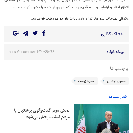
منفی ۳۷ درجه, تمام لوله‌های آب در تهران یخ زدند, پدیده “مه یخی” در همدان
اتفاق افتاد و ارتفاع برف به قدری رسید که خروج از خانه را دشوار کرده بود.»
“نگرانی کمبود آب کشور” تا اندازه زیادی با بارش‌های دی ماه برطرف خواهد شد.
اشتراک گذاری :
لینک کوتاه :
https://moeennews.ir/?p=20472
برچسب ها
حسین اردکانی
محیط زیست
اخبار مشابه
بخش دوم گفت‌وگوی پزشکیان با
مردم امشب پخش می‌شود