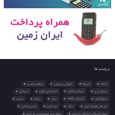
برچسب ها
آستارا
آمریکا
آموزش و پرورش
ابراهیم رئیسی
ارسلان زارع
استاندار گیلان
استانداری گیلان
اسرائیل
اصولگرایان
انتخابات 1400
ایران
برجام
تحریم
تیم ملی فوتبال ایران
جنگ
جو بایدن
حسن روحانی
حمله آمریکا و اسرائیل به ایران
حمله رژیم صهیونیستی به ایران