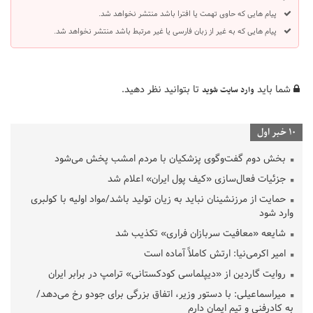
پیام هایی که حاوی تهمت یا افترا باشد منتشر نخواهد شد.
پیام هایی که به غیر از زبان فارسی یا غیر مرتبط باشد منتشر نخواهد شد.
شما باید
تا بتوانید نظر دهید.
وارد سایت شوید
10 خبر اول
بخش دوم گفت‌وگوی پزشکیان با مردم امشب پخش می‌شود
جزئیات فعال‌سازی «کیف پول ایران» اعلام شد
حمایت از مرزنشینان نباید به زیان تولید باشد/مواد اولیه با کولبری
وارد شود
شایعه «معافیت سربازان فراری» تکذیب شد
امیر اکرمی‌نیا: ارتش کاملاً آماده است
روایت گاردین از «دیپلماسی کودکستانی» ترامپ در برابر ایران
میراسماعیلی: با دستور وزیر، اتفاق بزرگی برای جودو رخ می‌دهد/
به کادرفنی و تیم ایمان دارم