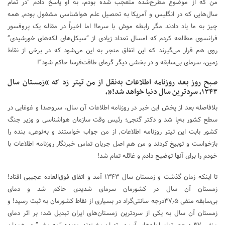
من که از موضوع مطرح‌شده متعجب شده بودم، به او پاسخ دادم “در تمام
سال‌هایی که در انگلیس و آمریکا به تحصیل علم هواشناسی مشغول بودم, همه
چیز به ما یاد دادند مگر رابطه موش با سرما! اما اخیراً در مقاله یک پروفسور
فرانسوی مطالعه کردم که امسال تعداد زیادی از “سیکل‌های لکه‌های خورشیدی”
روی هم قرار می‌گیرند که این اتفاق منجر به این می‌شود که در برخی از نقاط
زمین، سرمای بی‌سابقه و در بخشی دیگر گرمای طاقت‌فرسا حاکم شود”!
صبح روز بعد روزنامه اطلاعات به‌نقل از من تیتر زد که “زمستان سال
۱۳۴۳, سردترین سال دنیا خواهد شد!”،
بلافاصله بعد از پخش این خبر در روزنامه اطلاعات آن سال، سروصدا و غوغایی در
سطح کشور به‌پا شد و دکتر گنجی؛ رئیس وقت سازمان هواشناسی و وزیر جنگ
کشور بابت این تیتر روزنامه اطلاعات, از من جواب خواستند و به‌نوعی، بنده را
بازخواست و توبیخ کردند و من هم اصل جریان تماس خبرنگار روزنامه اطلاعات با
خودم را برای آنها توضیح دادم و غائله تمام شد!
تا اینکه زمان گذشت و زمستان سال ۱۳۴۳ آمد و اتفاق فوق‌العاده عجیبی افتاد!
زمستان آن سال در کشورمان سرمای شدیدی حاکم شد و دمای
بی‌سابقه منفی ۳۷٫۵درجه سانتی‌گراد در بسیاری از نقاط کشورمان به ثبت رسید! و
زمستان آن سال به یکی از سردترین زمستان‌های ایران تبدیل شد؛ بر اثر دمای