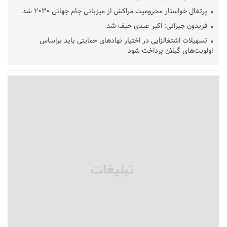
پرتغال خواستار محرومیت مراکش از میزبانی جام جهانی ۲۰۳۰ شد
فریدون جیرانی: اکبر عبدی حیف شد
تسهیلات اشتغالزایی در اختیار نهادهای حمایتی باید براساس
اولویت‌های گیلان پرداخت شود
زمان جلسه سرنوشت‌ساز هیات رئیسه فدراسیون فوتبال با حضور
قلعه‌نویی مشخص شد
دفتر رهبر انقلاب: مطالب خارج از مراجع رسمی فاقد سندیت است
بقائی: فضای مذاکرات فنی و سیاسی ایران و عمان درباره تنگه هرمز،
مثبت است
رئیس سازمان جهاد کشاورزی استان: کشاورزان گیلان نسبت به
دریافت یارانه کود اقدام کنند
تمدید مهلت اظهارنامه‌های مالیاتی سال ۱۴۰۴ تا پایان شهریورماه