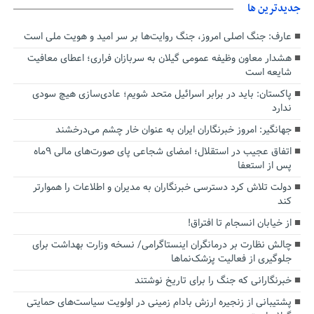
جديدترين ها
عارف: جنگ اصلی امروز، جنگ روایت‌ها بر سر امید و هویت ملی است
هشدار معاون وظیفه عمومی گیلان به سربازان فراری؛ اعطای معافیت
شایعه است
پاکستان: باید در برابر اسرائیل متحد شویم؛ عادی‌سازی هیچ سودی
ندارد
جهانگیر: امروز خبرنگاران ایران به عنوان خار چشم می‌درخشند
اتفاق عجیب در استقلال؛ امضای شجاعی پای صورت‌های مالی ٩ماه
پس از استعفا
دولت تلاش کرد دسترسی خبرنگاران به مدیران و اطلاعات را هموارتر
کند
از خیابان انسجام تا افتراق!
چالش نظارت بر درمانگران اینستاگرامی/ نسخه وزارت بهداشت برای
جلوگیری از فعالیت پزشک‌نماها
خبرنگارانی که جنگ را برای تاریخ نوشتند
پشتیبانی از زنجیره ارزش بادام زمینی در اولویت سیاست‌های حمایتی