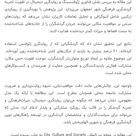
این مقاله به بررسی نقش فناوری ژئوفنسینگ و روایتگری دیجیتال در تقویت تجربه
گردشگری فرهنگی شهر اصفهان می‌پردازد. این پژوهش با بهره‌گیری از رویکردی
ترکیبی شامل اتنوگرافی و تحلیل تعاملات کاربران نشان می‌دهد که روایت‌های
مبتنی بر موقعیت مکانی می‌توانند جریان گردشگران را از جاذبه‌های شناخته‌شده
به سمت فضاها و میراث کمتر دیده‌شده هدایت کنند.
نتایج این تحقیق نشان داد که گردشگرانی که از روایتگری ژئوفنس استفاده
کرده‌اند، ۶۰ درصد بیشتر به بازدید از مکان‌های کمتر شناخته‌شده روی آورده‌اند.
این موضوع علاوه بر ایجاد توزیع متوازن‌تر گردشگران، موجب تقویت حس مکان،
مشارکت فعال‌تر بازدیدکنندگان و همچنین حمایت از هنرمندان و کسب‌وکارهای
محلی شده است.
باوجود این، چالش‌هایی مانند دقت موقعیت‌یابی، شیوه روایت‌پردازی و ضرورت
مشارکت جامعه محلی همچنان مطرح است. این مطالعه با ارائه یک مدل
مفهومی، نشان می‌دهد که چگونه می‌توان روایتگری دیجیتال، میراث‌فرهنگی و
تجربه گردشگر را در قالب یک رویکرد مشارکتی و پایدار ادغام کرد؛ مدلی که
می‌تواند برای سیاست‌گذاران و متخصصان گردشگری در توسعه راهکارهای نوین
گردشگری فرهنگی و شهری الهام‌بخش باشد.
این مقاله در مجله بین‌المللی City, Culture and Society به چاپ رسیده است.