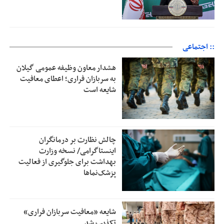
:: اجتماعی
هشدار معاون وظیفه عمومی گیلان
به سربازان فراری؛ اعطای معافیت
شایعه است
چالش نظارت بر درمانگران
اینستاگرامی/ نسخه وزارت
بهداشت برای جلوگیری از فعالیت
پزشک‌نماها
شایعه «معافیت سربازان فراری»
تکذیب شد