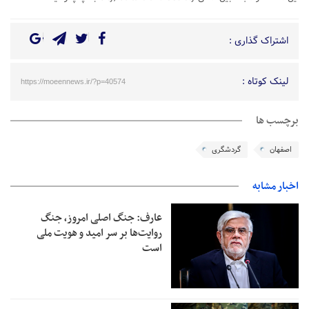
اشتراک گذاری :
لینک کوتاه :
https://moeennews.ir/?p=40574
برچسب ها
اصفهان
گردشگری
اخبار مشابه
عارف: جنگ اصلی امروز، جنگ
روایت‌ها بر سر امید و هویت ملی
است