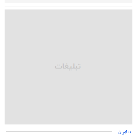
خبرنگارانی که جنگ را برای تاریخ نوشتند
پشتیبانی از زنجیره ارزش بادام زمینی در اولویت سیاست‌های
حمایتی گیلان است
بخش دوم گفت‌وگوی پزشکیان با مردم امشب پخش می‌شود
جزئیات فعال‌سازی «کیف پول ایران» اعلام شد
حمایت از مرزنشینان نباید به زیان تولید باشد/مواد اولیه با کولبری
وارد شود
شایعه «معافیت سربازان فراری» تکذیب شد
امیر اکرمی‌نیا: ارتش کاملاً آماده است
:: ایران