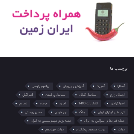
برچسب ها
آستارا
آمریکا
آموزش و پرورش
ابراهیم رئیسی
ارسلان زارع
استاندار گیلان
استانداری گیلان
اسرائیل
اصولگرایان
انتخابات 1400
ایران
برجام
تحریم
تیم ملی فوتبال ایران
جنگ
جو بایدن
حسن روحانی
حمله آمریکا و اسرائیل به ایران
حمله رژیم صهیونیستی به ایران
دولت
دولت مسعود پزشکیان
دولت چهاردهم