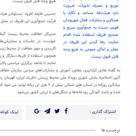
هیچ وجه قابل قبول نیست.
توزیع و مصرف نذورات، ضرورت
دارد هیئت‌ها، مساجد و تکایا، با
حسینی طایفه افزود: مسئولان هیات‌ها
همکاری و مشارکت فعال شهروندان
فرآیند جمع‌آوری این ظروف در محل ت
فهیم، نسبت به جمع‌آوری سریع و
مدیرکل حفاظت محیط زیست گیلان
صحیح ظروف استفاده شده اقدام
خواست: در جلسات و سخنرانی‌های
نمایند؛ رها کردن این ظروف در
کاربردی و مهم حفاظت از محیط زیست 
معابر و اماکن عمومی به هیچ وجه
همچون استفاده از ظروف سازگار و پ
قابل قبول نیست.
نمایند تا شاهد برگزاری مراسمی پاک
به گفته هادی کیادلیری معاون آموزش و مشارکت‌های مردمی سازمان حفاظ
آئین اختتامیه بخش شهری رویداد ملی محیط زیستی «فرزند ایران، قهرمان زم
شده و باعث آلودگی رودخانه‌ها و جنگل‌های با ارزش کشور می‌شود.
اشتراک گذاری :
لینک کوتاه 
برچسب ها