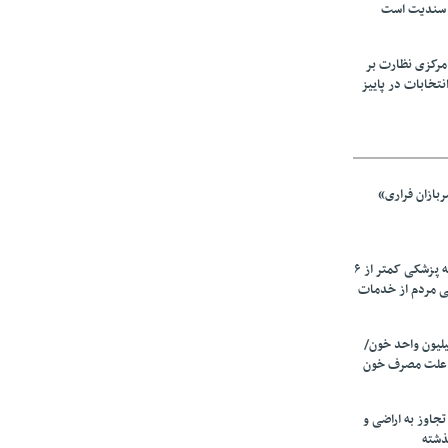
 سندیت است
مرکزی نظارت بر
نتخابات در پاییز
بازان فراری»
زیرمیزی در جامعه پزشکی کمتر از ۶
ی مردم از خدمات
ین سالانه ۲٫۵میلیون واحد خون/
 علت مصرف‌ خون
دی تجاوز به اراضی و