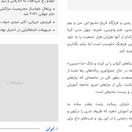
جودو رخ می‌دهد/ به کادرفنی و تیم ا
پرتغال خواستار محرومیت مراکش ا
جام جهانی ۲۰۳۰ شد
فریدون جیرانی: اکبر عبدی حیف 
زمین و فرازگاه تاریخ تشیع این مرز و بوم
ندی، علم واچینی، تعزیه، چهل منبر، کرنا
تسهیلات اشتغالزایی در اختیار نها
باید براساس اولویت‌های گیلان پردا
کدام از آنها هزاران هزار جمعیت را به خود
زمان جلسه سرنوشت‌ساز هیات رئ
 این فرهنگ دلچسب است اما نباید بگذاریم
فدراسیون فوتبال با حضور قلعه‌نو
دید کند.
دفتر رهبر انقلاب: مطالب خارج از
فاقد سندیت است
اهای گیلان را پر کرده و بانگ «یا حسین»
بقائی: فضای مذاکرات فنی و سیاسی
 در حال جمع‌آوری زباله‌های رها شده از
عمان درباره تنگه هرمز، مثبت است
قدند بطور کلی در جامعه‌ای که نیازهای
رئیس سازمان جهاد کشاورزی استان
‌کنند؛ یکی از نیازهای امروز جامعه آموزش
گیلان نسبت به دریافت یارانه کود اقد
اعی و زیست محیطی است.
پایان شهریورماه
ن خیابان رسالت رشت چقدر ساده به
ردم آموزش دهید که ظروف نذری را درکوی و
چه زحمتی را در این روز و شب‌های داغ برای
د.
:: ایران