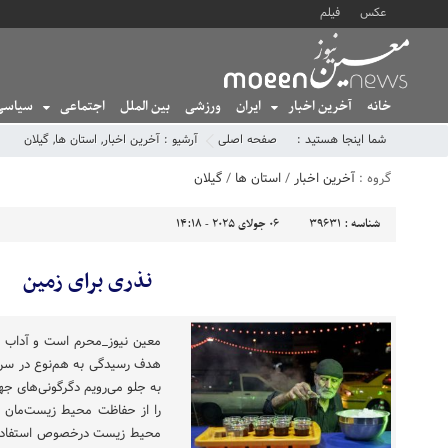
عکس
فیلم
خانه
آخرین اخبار
ایران
ورزشی
بین الملل
اجتماعی
سیاسی
شما اینجا هستید :
صفحه اصلی
آرشیو :
آخرین اخبار
,
استان ها
,
گیلان
گروه :
آخرین اخبار
/
استان ها
/
گیلان
شناسه :
39631
06 جولای 2025 - 14:18
نذری برای زمین
معین نیوز_محرم است و آداب و آ
هدف رسیدگی به هم‌نوع در سرز
به جلو می‌رویم دگرگونی‌های جها
را از حفاظت محیط زیست‌مان د
محیط زیست درخصوص استفاده ا