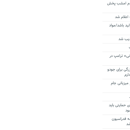
ردم امشب پخش
 اعلام شد
لید باشد/مواد
ذیب شد
نی» ترامپ در
زرگی برای جودو
ارم
میزبانی جام
ی حمایتی باید
ود
ه فدراسیون
شد