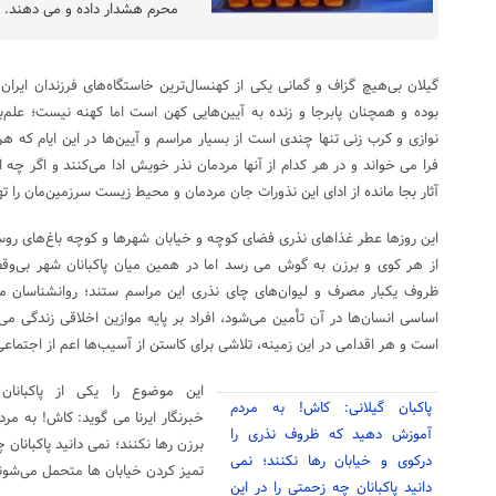
محرم هشدار داده و می دهند.
گیلان بی‌هیچ گزاف و گمانی یکی از کهنسال‌ترین خاستگاه‌های فرزندان ایران 
بوده و همچنان پابرجا و زنده به آیین‌هایی کهن است اما کهنه نیست؛ علم‌ب
نوازی و کرب زنی تنها چندی است از بسیار مراسم و آیین‌ها در این ایام که هر
فرا می خواند و در هر کدام از آنها مردمان نذر خویش ادا می‌کنند و اگر چه
آثار بجا مانده از ادای این نذورات جان مردمان و محیط زیست سرزمین‌مان را ته
این روزها عطر غذاهای نذری فضای کوچه و خیابان شهرها و کوچه باغ‌های روست
از هر کوی و برزن به گوش می رسد اما در همین میان پاکبانان شهر بی‌وقفه
ظروف یکبار مصرف و لیوان‌های چای نذری این مراسم ستند؛ روانشناسان معت
اساسی انسان‌ها در آن تأمین می‌شود، افراد بر پایه موازین اخلاقی زندگی می
است و هر اقدامی در این زمینه، تلاشی برای کاستن از آسیب‌ها اعم از اجتم
این موضوع را یکی از پاکبانا
پاکبان گیلانی: کاش! به مردم
خبرنگار ایرنا می گوید: کاش! به م
آموزش دهید که ظروف نذری را
برزن رها نکنند؛ نمی دانید پاکبانان 
درکوی و خیابان رها نکنند؛ نمی
تمیز کردن خیابان ها متحمل می‌شون
دانید پاکبانان چه زحمتی را در این