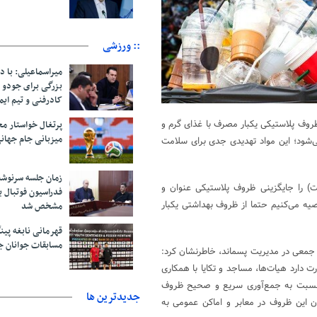
:: ورزشی
میراسماعیلی: با د
بزرگی برای جودو 
کادرفنی و تیم ایم
وف پلاستیکی یکبار مصرف با غذای گرم و
پرتغال خواستار م
میزبانی جام جهانی ۲۰۳۰ 
‌شود؛ این مواد تهدیدی جدی برای سلامت
زمان جلسه سرنوشت
 را جایگزینی ظروف پلاستیکی عنوان و
فدراسیون فوتبال ب
صیه می‌کنیم حتما از ظروف بهداشتی یکبار
مشخص شد
قهرمانی نابغه پین
مسابقات جوانان ج
ی جمعی در مدیریت پسماند، خاطرنشان کرد:
 دارد هیات‌ها، مساجد و تکایا با همکاری
نسبت به جمع‌آوری سریع و صحیح ظروف
جديدترين ها
دن این ظروف در معابر و اماکن عمومی به