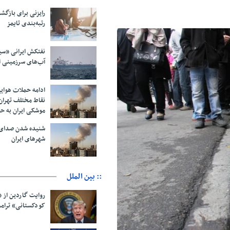
رایزنی برای بازگشت
رتبه‌بندی تایمز
نفتکش ایرانی «سی
آب‌های سرزمینی ا
ادامه حملات هوای
نقاط مختلف تهران/
موشکی ایران به ح
شنیده شدن صدای 
شهرهای ایران
:: بین الملل
روایت گاردین از 
کودکستانی» ترامپ 