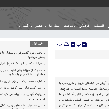
اقتصادی
فرهنگی
یادداشت
استان ها
عکس
فیلم
پ
10 خبر اول
بخش دوم گفت‌وگوی پزشکیان با 
پخش می‌شود
جزئیات فعال‌سازی «کیف پول ایران
حمایت از مرزنشینان نباید به زیان 
مواد اولیه با کولبری وارد شود
شایعه «معافیت سربازان فراری» 
یینی در فراخنای تاریخ و نذری‌دادن با
امیر اکرمی‌نیا: ارتش کاملاً آماده ا
مین‌مان نهادینه شده است اما هرچقدر
ن بر نحوه زیست‌مان تاثیر گذاشته و ما
روایت گاردین از «دیپلماسی کودکس
در برابر ایران
ور می‌کند؛ بر همین اساس کارشناسان
میراسماعیلی: با دستور وزیر، اتفاق 
ز ظروف پلاستیکی برای غذاهای نذری