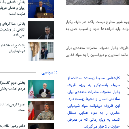
بقائی: فضای مذاک
ایران و عمان دربار
مثبت است
ره شهر مطرح نیست بلکه هر ظرف یکبار
بقائی: مذاکره‌ای ب
واند وارد آبراهه‌ها شود و آسیب جدی به
اتفاقی در وضعیت 
نمی‌افتد
پشت پرده هشدار ب
ژه ظروف یکبار مصرف، مضرات متعددی برای
درباره ایران
نند استایرن و دیوکسین را به مواد غذایی
:: سیاسی
ی
کارشناس محیط زیست: استفاده از
ت
بخش دوم گفت‌وگو
ظروف پلاستیکی به ویژه ظروف
مردم امشب پخش 
یکبار مصرف، مضرات متعددی برای
ه
سلامتی انسان و محیط زیست دارد؛
امیر اکرمی‌نیا: ارت
این ظروف می‌توانند مواد شیمیایی
است
مضری را به مواد غذایی منتقل
کنند، به ویژه زمانی که در معرض
ت
دفتر رهبر انقلاب:
حرارت بالا قرار می‌گیرند.