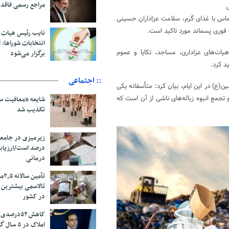
مراجع رسمی فاقد
ی
ماس با غذای گرم، سلامت عزاداران حسینی
 فوری پسماند مورد تاکید است.
نایب رئیس هیات 
انتخابات شوراها: ا
ت‌های عزاداری، مساجد، تکایا و عموم
برگزار می‌شود
د کرد.
:: اجتماعی
(ع) در این ایام، بیان کرد: متأسفانه یکی
تجمع انبوه زباله‌های ناشی از آن است که
شایعه «معافیت سر
تکذیب شد
درصد است/ارزیاب
درمانی
تأم
تالاسمی بیشترین
در کشور
کاهش ۵۲درص
املاک در ۵ سال گذشته