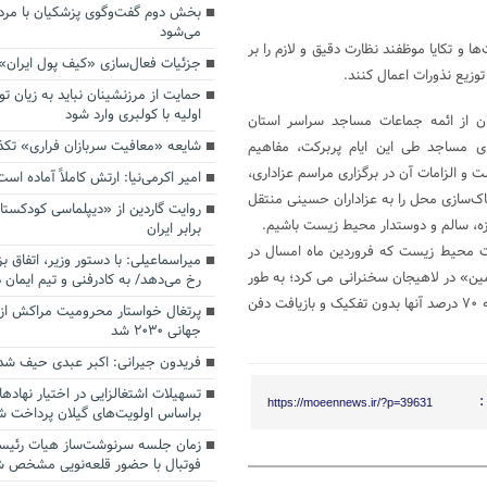
بخش دوم گفت‌وگوی پزشکیان با م
می‌شود
 و تکایا موظفند نظارت دقیق و لازم را بر
جزئیات فعال‌سازی «کیف پول ایران»
وزیع نذورات اعمال کنند.
حمایت از مرزنشینان نباید به زیان تو
اولیه با کولبری وارد شود
 از ائمه جماعات مساجد سراسر استان
شایعه «معافیت سربازان فراری» تک
 مساجد طی این ایام پربرکت، مفاهیم
و الزامات آن در برگزاری مراسم عزاداری،
امیر اکرمی‌نیا: ارتش کاملاً آماده است
اک‌سازی محل را به عزاداران حسینی منتقل
روایت گاردین از «دیپلماسی کودکستا
یزه، سالم و دوستدار محیط زیست باشیم.
برابر ایران
ت محیط زیست که فروردین ماه امسال در
میراسماعیلی: با دستور وزیر، اتفاق ب
ین» در لاهیجان سخنرانی می کرد؛ به طور
رخ می‌دهد/ به کادرفنی و تیم ایمان د
میانگین روزانه در استان های شمالی بیش از ۶ هزار تن زباله تولید می شود که ۷۰ درصد آنها بدون تفکیک و بازیافت دفن
پرتغال خواستار محرومیت مراکش از 
جهانی ۲۰۳۰ شد
فریدون جیرانی: اکبر عبدی حیف شد
تسهیلات اشتغالزایی در اختیار نهادها
:
https://moeennews.ir/?p=39631
براساس اولویت‌های گیلان پرداخت ش
زمان جلسه سرنوشت‌ساز هیات رئیس
فوتبال با حضور قلعه‌نویی مشخص 