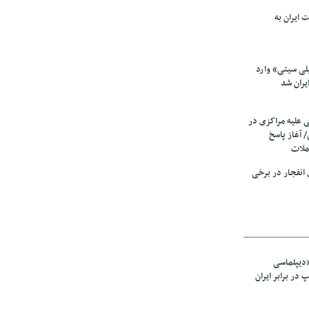
 ایران به
لی سیتی» وارد
یران شد
ی علیه مراکزی در
 آغاز پاسخ
ملات
انفجار در برخی
«دیپلماسی
در برابر ایران