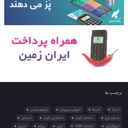
برچسب ها
آستارا
آمریکا
آموزش و پرورش
ابراهیم رئیسی
ارسلان زارع
استاندار گیلان
استانداری گیلان
اسرائیل
اصولگرایان
انتخابات 1400
ایران
برجام
تحریم