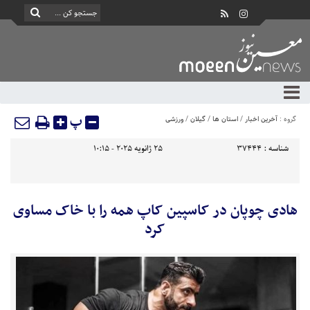
پ
گروه :
آخرین اخبار
/
استان ها
/
گیلان
/
ورزشی
شناسه :
37444
25 ژانویه 2025 - 10:15
هادی چوپان در کاسپین کاپ همه را با خاک مساوی
کرد