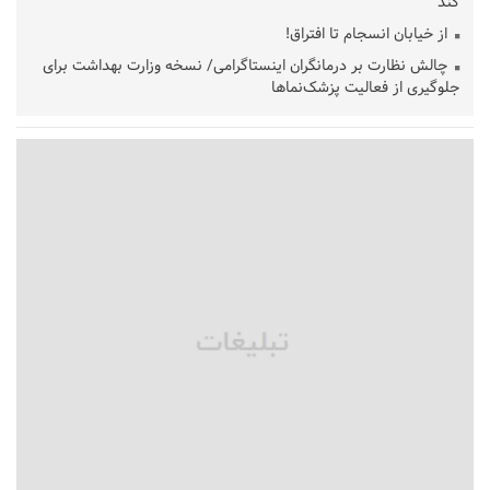
کند
از خیابان انسجام تا افتراق!
چالش نظارت بر درمانگران اینستاگرامی/ نسخه وزارت بهداشت برای
جلوگیری از فعالیت پزشک‌نماها
خبرنگارانی که جنگ را برای تاریخ نوشتند
پشتیبانی از زنجیره ارزش بادام زمینی در اولویت سیاست‌های
حمایتی گیلان است
بخش دوم گفت‌وگوی پزشکیان با مردم امشب پخش می‌شود
جزئیات فعال‌سازی «کیف پول ایران» اعلام شد
حمایت از مرزنشینان نباید به زیان تولید باشد/مواد اولیه با کولبری
وارد شود
شایعه «معافیت سربازان فراری» تکذیب شد
امیر اکرمی‌نیا: ارتش کاملاً آماده است