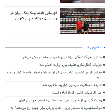
قهرمانی نابغه پینگ‌پنگ ایران در
مسابقات جوانان جهان لائوس
جديدترين ها
بخش دوم گفت‌وگوی پزشکیان با مردم امشب پخش می‌شود
جزئیات فعال‌سازی «کیف پول ایران» اعلام شد
حمایت از مرزنشینان نباید به زیان تولید باشد/مواد اولیه با کولبری وارد
شود
شایعه «معافیت سربازان فراری» تکذیب شد
امیر اکرمی‌نیا: ارتش کاملاً آماده است
روایت گاردین از «دیپلماسی کودکستانی» ترامپ در برابر ایران
میراسماعیلی: با دستور وزیر، اتفاق بزرگی برای جودو رخ می‌دهد/ به