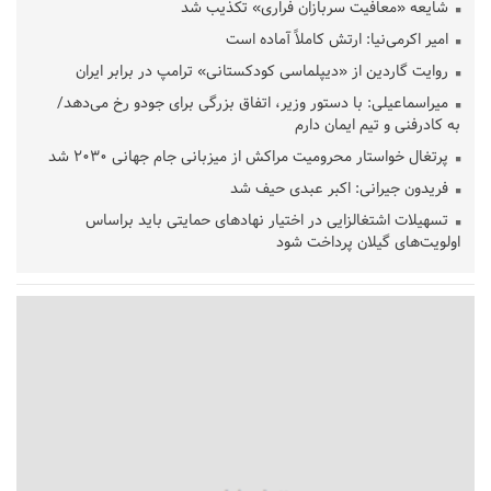
شایعه «معافیت سربازان فراری» تکذیب شد
امیر اکرمی‌نیا: ارتش کاملاً آماده است
روایت گاردین از «دیپلماسی کودکستانی» ترامپ در برابر ایران
میراسماعیلی: با دستور وزیر، اتفاق بزرگی برای جودو رخ می‌دهد/
به کادرفنی و تیم ایمان دارم
پرتغال خواستار محرومیت مراکش از میزبانی جام جهانی ۲۰۳۰ شد
فریدون جیرانی: اکبر عبدی حیف شد
تسهیلات اشتغالزایی در اختیار نهادهای حمایتی باید براساس
اولویت‌های گیلان پرداخت شود
زمان جلسه سرنوشت‌ساز هیات رئیسه فدراسیون فوتبال با حضور
قلعه‌نویی مشخص شد
دفتر رهبر انقلاب: مطالب خارج از مراجع رسمی فاقد سندیت است
بقائی: فضای مذاکرات فنی و سیاسی ایران و عمان درباره تنگه هرمز،
مثبت است
رئیس سازمان جهاد کشاورزی استان: کشاورزان گیلان نسبت به
دریافت یارانه کود اقدام کنند
تمدید مهلت اظهارنامه‌های مالیاتی سال ۱۴۰۴ تا پایان شهریورماه