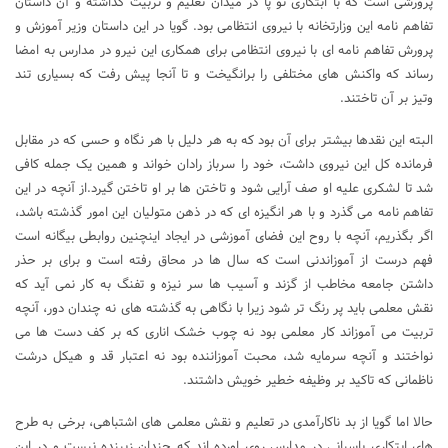
پرورشی است که با ابتکاری نو پا در میدان تعلیم و تربیت گذاشته و آن داستان
تفاهم نامه این وزارتخانه با نیروی انتظامی بود. گویا در این داستان وزیر آموزش و
پرورش تفاهم نامه ای با نیروی انتظامی برای همکاری این نیرو در مدارس به امضا
رساند که واکنش های مختلفی را برانگیخت و تا آنجا پیش رفت که بسیاری تند
وتیز بر آن تاختند.
البته این نقدها بیشتر برای آن بود که به هر دلیل با هر نگاه و حسی که در مقابل
فرمانده کل این نیروی داشت، خود را سرباز رادان خواند و همین یک جمله کافی
شد تا لشکری علیه او صف آرایی شود و تاختن ها بر او تاختن گیرد.از آنچه در این
تفاهم نامه می گذرد و با هر انگیزه ای که در ذهن متولیان این امور گذشته باشد،
اگر بگذریم، آنچه با روح این فضای آموزشی در ایجاد اینچنین روابطی بیگانه است
فهم درست از آموزاندنی است که سال ها در محاق رفته است و برای بر حذر
داشتن جامعه مخاطب از گزند و آسیب ها سر نیزه و تفنگ به کار نمی آید که
نقش معلمی باید پر رنگ تر شود زیرا با نگاهی به گذشته های نه چندان دور، آنچه
تربیت می آموزاند کار معلمی بود نه چوب خشک اناری که بر کف دست ها می
نواختند و آنچه سرمایه شد، محبت آموزاننده بود نه اعتبار قد و هیکل درشت
ناظمانی که تاکید بر وظیفه خطیر خویش داشتند.
حالا اما گویا از بد ناکارآمدی در تعلیم و نقش معلمی های اشتباهی، برخی به طرح
های ابتکاری پاسبانی در مدارس روی اورده اند که چندان زیبنده نیست و در این