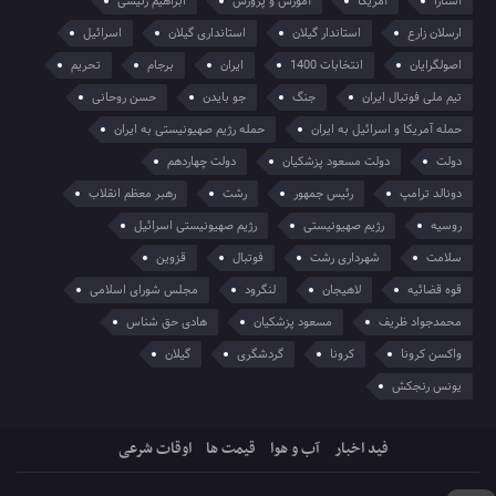
آستارا
آمریکا
آموزش و پرورش
ابراهیم رئیسی
ارسلان زارع
استاندار گیلان
استانداری گیلان
اسرائیل
اصولگرایان
انتخابات 1400
ایران
برجام
تحریم
تیم ملی فوتبال ایران
جنگ
جو بایدن
حسن روحانی
حمله آمریکا و اسرائیل به ایران
حمله رژیم صهیونیستی به ایران
دولت
دولت مسعود پزشکیان
دولت چهاردهم
دونالد ترامپ
رئیس جمهور
رشت
رهبر معظم انقلاب
روسیه
رژیم صهیونیستی
رژیم صهیونیستی اسرائیل
سلامت
شهرداری رشت
فوتبال
قزوین
قوه قضائیه
لاهیجان
لنگرود
مجلس شورای اسلامی
محمدجواد ظریف
مسعود پزشکیان
هادی حق شناس
واکسن کرونا
کرونا
گردشگری
گیلان
یونس رنجکش
فید اخبار
آب و هوا
قیمت ها
اوقات شرعی