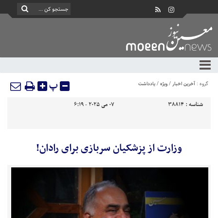
پ
گروه :
آخرین اخبار
/
ویژه
/
یادداشت
شناسه :
38814
07 می 2025 - 6:19
وزارت از پزشکیان سربازی برای رادان!