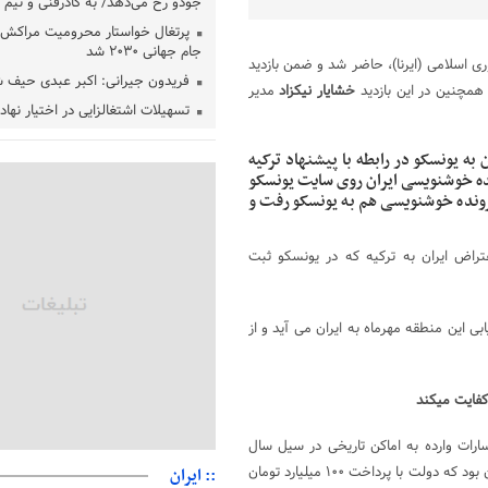
جودو رخ می‌دهد/ به کادرفنی و تیم ا
پرتغال خواستار محرومیت مراکش ا
جام جهانی ۲۰۳۰ شد
ی اسلامی (ایرنا)، حاضر شد و ضمن بازدید
فریدون جیرانی: اکبر عبدی حیف 
همچنین در این بازدید
خشایار نیکزاد
مدیر
تسهیلات اشتغالزایی در اختیار نها
باید براساس اولویت‌های گیلان پردا
به یونسکو در رابطه با پیشنهاد ترکیه
زمان جلسه سرنوشت‌ساز هیات رئ
ده خوشنویسی ایران روی سایت یونسکو
فدراسیون فوتبال با حضور قلعه‌نو
ونسکو ۴ پرونده وجود دارد و پرونده خوشنویسی هم به یونسکو رفت و
دفتر رهبر انقلاب: مطالب خارج از
فاقد سندیت است
تراض ایران به ترکیه که در یونسکو ثبت
بقائی: فضای مذاکرات فنی و سیاسی
عمان درباره تنگه هرمز، مثبت است
رئیس سازمان جهاد کشاورزی استان
گیلان نسبت به دریافت یارانه کود اقد
ابی این منطقه مهرماه به ایران می آید و از
پایان شهریورماه
کفایت میکند
رات وارده به اماکن تاریخی در سیل سال
گذشته گفت: برآورد ما از خسارات ناشی از سیل جاری حدود ۴۰۰ میلیارد تومان بود که دولت با پرداخت ۱۰۰ میلیارد تومان
:: ایران