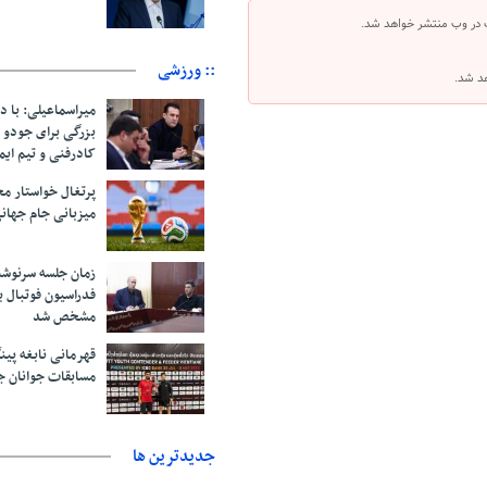
 در وب منتشر خواهد شد.
:: ورزشی
هد شد.
میراسماعیلی: با د
بزرگی برای جودو 
کادرفنی و تیم ایم
پرتغال خواستار م
میزبانی جام جهانی ۲۰۳۰ 
زمان جلسه سرنوشت
فدراسیون فوتبال ب
مشخص شد
قهرمانی نابغه پین
مسابقات جوانان ج
جديدترين ها