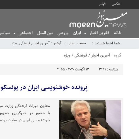
عکس
فیلم
خانه
آخرین اخبار
ایران
ورزشی
بین الملل
اجتماعی
سیاسی
شما اینجا هستید :
صفحه اصلی
آرشیو :
آخرین اخبار
,
فرهنگی
,
ویژه
گروه :
آخرین اخبار
/
فرهنگی
/
ویژه
شناسه :
3141
13 آگوست 2020 - 4:55
پرونده خوشنویسی ایران در یونسکو 
معاون میراث فرهنگی وزارت م
با حضور در خبرگزاری جمهوری 
خوشنویسی ایران در سایت یونسک