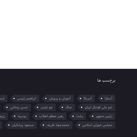
برچسب ها
آستارا
آمریکا
آموزش و پرورش
ابراهیم رئیسی
ارسل
تیم ملی فوتبال ایران
جنگ
جو بایدن
حسن روحانی
رئیس جمهور
رشت
رهبر معظم انقلاب
روسیه
رژیم
مجلس شورای اسلامی
محمدجواد ظریف
مسعود پزشکیان