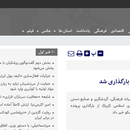
اقتصادی
فرهنگی
یادداشت
استان ها
عکس
فیلم
پ
10 خبر اول
بخش دوم گفت‌وگوی پزشکیان با 
پخش می‌شود
جزئیات فعال‌سازی «کیف پول ایران
بارگذاری شد
حمایت از مرزنشینان نباید به زیان 
مواد اولیه با کولبری وارد شود
شایعه «معافیت سربازان فراری» 
یراث فرهنگی، گردشگری و صنایع دستی
امیر اکرمی‌نیا: ارتش کاملاً آماده ا
اسلامی (ایرنا)، از بارگذاری پرونده
و خبر داد.
روایت گاردین از «دیپلماسی کودکس
در برابر ایران
میراسماعیلی: با دستور وزیر، اتفاق 