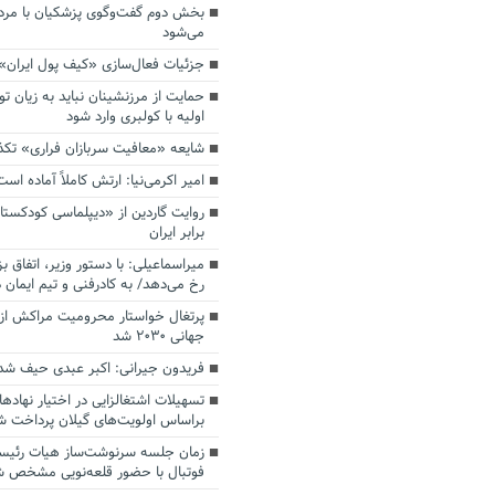
بخش دوم گفت‌وگوی پزشکیان با م
می‌شود
جزئیات فعال‌سازی «کیف پول ایران»
حمایت از مرزنشینان نباید به زیان تو
اولیه با کولبری وارد شود
شایعه «معافیت سربازان فراری» تک
امیر اکرمی‌نیا: ارتش کاملاً آماده است
روایت گاردین از «دیپلماسی کودکستا
برابر ایران
میراسماعیلی: با دستور وزیر، اتفاق ب
رخ می‌دهد/ به کادرفنی و تیم ایمان د
پرتغال خواستار محرومیت مراکش از 
جهانی ۲۰۳۰ شد
فریدون جیرانی: اکبر عبدی حیف شد
تسهیلات اشتغالزایی در اختیار نهادها
براساس اولویت‌های گیلان پرداخت ش
زمان جلسه سرنوشت‌ساز هیات رئیس
فوتبال با حضور قلعه‌نویی مشخص 