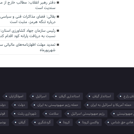
دفتر رهبر انقلاب: مطالب خارج از م
سندیت است
بقائی: فضای مذاکرات فنی و سیاسی ا
درباره تنگه هرمز، مثبت است
رئیس سازمان جهاد کشاورزی استان: 
نسبت به دریافت یارانه کود اقدام کنن
شهریورماه
ان زارع
استاندار گیلان
استانداری گیلان
اسرائیل
اصولگرایان
حمله آمریکا و اسرائیل به ایران
حمله رژیم صهیونیستی به ایران
دولت
دولت
 صهیونیستی
رژیم صهیونیستی اسرائیل
سلامت
شهرداری رشت
فوتب
هادی حق شناس
واکسن کرونا
کرونا
گردشگری
گیلان
یونس