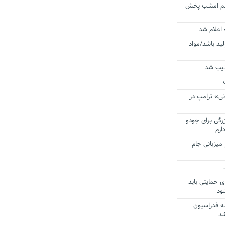
ردم امشب پخش
 اعلام شد
لید باشد/مواد
ذیب شد
نی» ترامپ در
زرگی برای جودو
ارم
میزبانی جام
ی حمایتی باید
ود
ه فدراسیون
شد