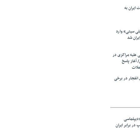
 ایران به
لی سیتی» وارد
یران شد
ی علیه مراکزی در
 آغاز پاسخ
ملات
انفجار در برخی
«دیپلماسی
در برابر ایران