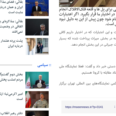
بقائی: فضای مذاک
ایران و عمان دربار
برای پل ها و قلعه فلک‌الافلاک انجام
مثبت است
 اختیار ما قرار بگیرد. اگر اعتبارات
م شود چون پیش از این به دلیل نبود
بقائی: مذاکره‌ای ب
ش است.
اتفاقی در وضعیت 
نمی‌افتد
 این اعتبارات که در اختیار داریم کافی
 اعتبارات سال جاری بودجه در بخش میراث پرداخت شده که بسیار
پشت پرده هشدار ب
ت جبرانی در این بخش انجام دهد.
درباره ایران
:: سیاسی
 دستی خبر داد و گفت: فعلا نمایشگاه ملی
بخش دوم گفت‌وگو
مردم امشب پخش 
نمایشگاه‌های بین المللی تهران برگزار
امیر اکرمی‌نیا: ارت
است
:
https://moeennews.ir/?p=3141
دفتر رهبر انقلاب: