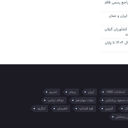
راجع رسمی فاقد
یران و عمان
کشاورزان گیلان
د
تمدید مهلت اظهارنامه‌های مالیاتی سال ۱۴۰۴ تا پایان
انتخابات 1400
ایران
برجام
تحریم
 مسعود پزشکیان
دولت چهاردهم
دونالد ترامپ
ال
قزوین
قوه قضائیه
لاهیجان
لنگرود
 رنجکش