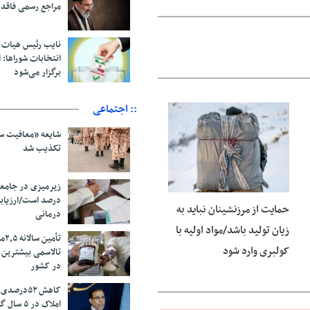
مراجع رسمی فاقد
نایب رئیس هیات 
انتخابات شوراها: ا
برگزار می‌شود
:: اجتماعی
06 آگوست 2026
شایعه «معافیت سر
تکذیب شد
درصد است/ارزیاب
حمایت از مرزنشینان نباید به
درمانی
زیان تولید باشد/مواد اولیه با
تأم
کولبری وارد شود
تالاسمی بیشترین
در کشور
کاهش ۵۲درص
املاک در ۵ سال گذشته