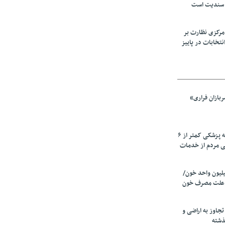
 سندیت است
مرکزی نظارت بر
نتخابات در پاییز
بازان فراری»
زیرمیزی در جامعه پزشکی کمتر از ۶
ی مردم از خدمات
ین سالانه ۲٫۵میلیون واحد خون/
 علت مصرف‌ خون
دی تجاوز به اراضی و