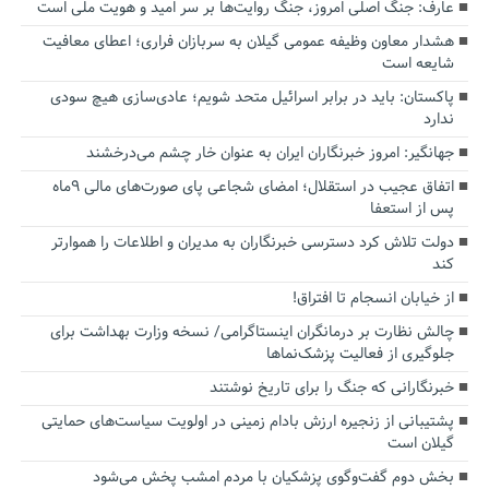
عارف: جنگ اصلی امروز، جنگ روایت‌ها بر سر امید و هویت ملی است
هشدار معاون وظیفه عمومی گیلان به سربازان فراری؛ اعطای معافیت
شایعه است
پاکستان: باید در برابر اسرائیل متحد شویم؛ عادی‌سازی هیچ سودی
ندارد
جهانگیر: امروز خبرنگاران ایران به عنوان خار چشم می‌درخشند
اتفاق عجیب در استقلال؛ امضای شجاعی پای صورت‌های مالی ٩ماه
پس از استعفا
دولت تلاش کرد دسترسی خبرنگاران به مدیران و اطلاعات را هموارتر
کند
از خیابان انسجام تا افتراق!
چالش نظارت بر درمانگران اینستاگرامی/ نسخه وزارت بهداشت برای
جلوگیری از فعالیت پزشک‌نماها
خبرنگارانی که جنگ را برای تاریخ نوشتند
پشتیبانی از زنجیره ارزش بادام زمینی در اولویت سیاست‌های حمایتی
گیلان است
بخش دوم گفت‌وگوی پزشکیان با مردم امشب پخش می‌شود