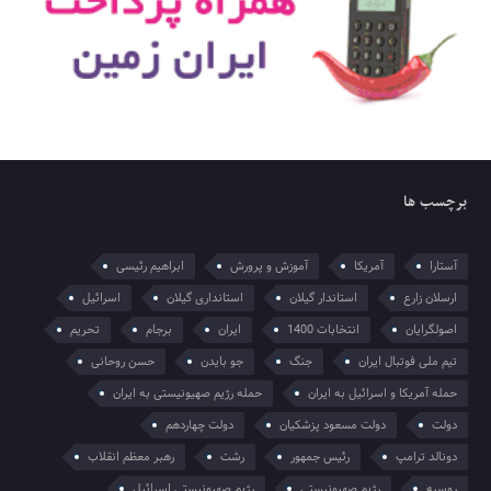
برچسب ها
آستارا
آمریکا
آموزش و پرورش
ابراهیم رئیسی
ارسلان زارع
استاندار گیلان
استانداری گیلان
اسرائیل
اصولگرایان
انتخابات 1400
ایران
برجام
تحریم
تیم ملی فوتبال ایران
جنگ
جو بایدن
حسن روحانی
حمله آمریکا و اسرائیل به ایران
حمله رژیم صهیونیستی به ایران
دولت
دولت مسعود پزشکیان
دولت چهاردهم
دونالد ترامپ
رئیس جمهور
رشت
رهبر معظم انقلاب
روسیه
رژیم صهیونیستی
رژیم صهیونیستی اسرائیل