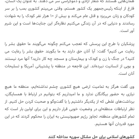
همان‌هایی هستند که شعار آزادی و دموکراسی سر می دهند. به عنوان یک انسان،
فارغ از اینکه رئیس‌جمهور یک کشور هستم، وقتی می‌بینم کشوری بمب را بر سر
کودکان و زنان می‌ریزد و قتل عام می‌کند و بیش از ۱۰ هزار نفر کودک را به شهادت
رساندند و دنیایی که در آن زندگی می‌کنیم نظاره‌گر این جنایت‌ها است و این شرم
آور است.
پزشکیان با طرح این پرسش که تعجب می‌کنم چگونه می‌گویند ما حقوق بشر را
رعایت می کنیم؟ گفت: آیا آنان حق دارند به ما بگویند حقوق بشر را رعایت می
کنید؟ در جنگ با زن و کودک و بیمارستان و مسجد چه کار دارید؟ آنها مرد نیستند
و بویی از انسانیت نبرده‌اند. این فاجعه در منطقه با پشتیبانی آمریکا و تسلیحات
آنان است.
وی گفت هرگز به تمامیت ارضی هیچ کشوری چشم نداشته‌ایم، منطقه ما هیچ
نیازی به حضور بیگانگان ندارد و ما امیداریم که بتوانیم در ارتباط با همسایگان،
برداشت‌های غلطی که از یکدیگر داشتیم را با گفت‌وگو و صحبت کردن حل کنیم. از
نظر ارتباطات منطقه‌ای در وضعیت خوبی قرار داریم و این برای اولین بار است که
تمام کشورهای منطقه، تجاوز رژیم صهیونیستی به ایران را محکوم کردند که در این
مورد قدردان آنها هستیم.
کشورهای اسلامی برای حل مشکل سوریه مداخله کنند