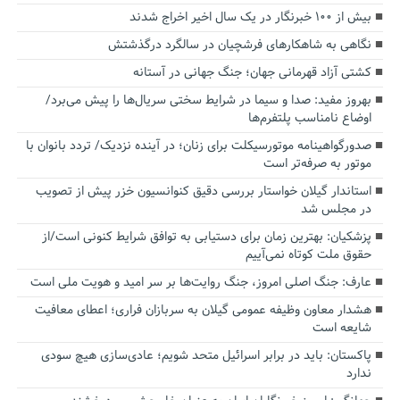
بیش از ۱۰۰ خبرنگار در یک سال اخیر اخراج شدند
نگاهی به شاهکارهای فرشچیان در سالگرد درگذشتش
کشتی آزاد قهرمانی جهان؛ جنگ جهانی در آستانه
بهروز مفید: صدا و سیما در شرایط سختی سریال‌ها را پیش می‌برد/
اوضاع نامناسب پلتفرم‌ها
صدورگواهینامه موتورسیکلت برای زنان؛ در آینده نزدیک/ تردد بانوان با
موتور به‌ صرفه‌تر است
استاندار گیلان خواستار بررسی دقیق کنوانسیون خزر پیش از تصویب
در مجلس شد
پزشکیان‌: بهترین زمان برای دستیابی به توافق شرایط کنونی است/از
حقوق ملت کوتاه نمی‌آییم
عارف: جنگ اصلی امروز، جنگ روایت‌ها بر سر امید و هویت ملی است
هشدار معاون وظیفه عمومی گیلان به سربازان فراری؛ اعطای معافیت
شایعه است
پاکستان: باید در برابر اسرائیل متحد شویم؛ عادی‌سازی هیچ سودی
ندارد