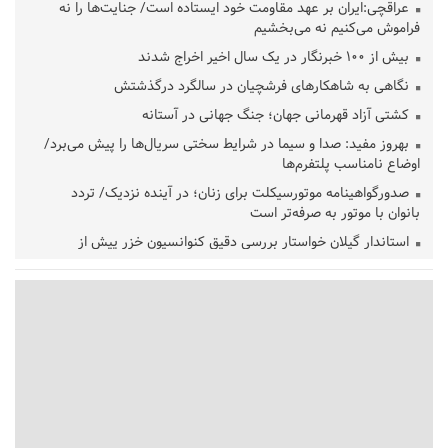
عراقچی:ایران بر عهد مقاومت خود ایستاده است/ جنایت‌ها را نه
فراموش می‌کنیم نه می‌بخشیم
بیش از ۱۰۰ خبرنگار در یک سال اخیر اخراج شدند
نگاهی به شاهکارهای فرشچیان در سالگرد درگذشتش
کشتی آزاد قهرمانی جهان؛ جنگ جهانی در آستانه
بهروز مفید: صدا و سیما در شرایط سختی سریال‌ها را پیش می‌برد/
اوضاع نامناسب پلتفرم‌ها
صدورگواهینامه موتورسیکلت برای زنان؛ در آینده نزدیک/ تردد
بانوان با موتور به‌ صرفه‌تر است
استاندار گیلان خواستار بررسی دقیق کنوانسیون خزر پیش از
تصویب در مجلس شد
پزشکیان‌: بهترین زمان برای دستیابی به توافق شرایط کنونی است/از
حقوق ملت کوتاه نمی‌آییم
عارف: جنگ اصلی امروز، جنگ روایت‌ها بر سر امید و هویت ملی
است
هشدار معاون وظیفه عمومی گیلان به سربازان فراری؛ اعطای
معافیت شایعه است
پاکستان: باید در برابر اسرائیل متحد شویم؛ عادی‌سازی هیچ سودی