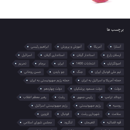
برچسب ها
آستارا
آمریکا
آموزش و پرورش
ابراهیم رئیسی
ارسلان زارع
استاندار گیلان
استانداری گیلان
اسرائیل
اصولگرایان
انتخابات 1400
ایران
برجام
تحریم
تیم ملی فوتبال ایران
جنگ
جو بایدن
حسن روحانی
حمله آمریکا و اسرائیل به ایران
حمله رژیم صهیونیستی به ایران
دولت
دولت مسعود پزشکیان
دولت چهاردهم
دونالد ترامپ
رئیس جمهور
رشت
رهبر معظم انقلاب
روسیه
رژیم صهیونیستی
رژیم صهیونیستی اسرائیل
سلامت
شهرداری رشت
فوتبال
قزوین
قوه قضائیه
لاهیجان
لنگرود
مجلس شورای اسلامی