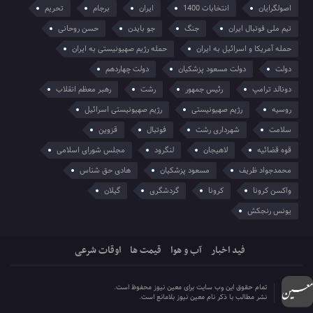
اصولگرایان
انتخابات 1400
ایران
برجام
تحریم
تیم ملی فوتبال ایران
جنگ
جو بایدن
حسن روحانی
حمله آمریکا و اسرائیل به ایران
حمله رژیم صهیونیستی به ایران
دولت
دولت مسعود پزشکیان
دولت چهاردهم
دونالد ترامپ
رئیس جمهور
رشت
رهبر معظم انقلاب
روسیه
رژیم صهیونیستی
رژیم صهیونیستی اسرائیل
سلامت
شهرداری رشت
فوتبال
قزوین
قوه قضائیه
لاهیجان
لنگرود
مجلس شورای اسلامی
محمدجواد ظریف
مسعود پزشکیان
هادی حق شناس
واکسن کرونا
کرونا
گردشگری
گیلان
یونس رنجکش
فید اخبار
آب و هوا
قیمت ها
اوقات شرعی
تمام حقوق این وب سایت برای معین نیوز محفوظ است.
نشر مطالب با ذکر نام معین نیوز بلامانع است.