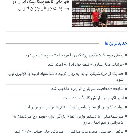
قهرمانی نابغه پینگ‌پنگ ایران در
مسابقات جوانان جهان لائوس
جديدترين ها
بخش دوم گفت‌وگوی پزشکیان با مردم امشب پخش می‌شود
جزئیات فعال‌سازی «کیف پول ایران» اعلام شد
حمایت از مرزنشینان نباید به زیان تولید باشد/مواد اولیه با کولبری وارد
شود
شایعه «معافیت سربازان فراری» تکذیب شد
امیر اکرمی‌نیا: ارتش کاملاً آماده است
روایت گاردین از «دیپلماسی کودکستانی» ترامپ در برابر ایران
میراسماعیلی: با دستور وزیر، اتفاق بزرگی برای جودو رخ می‌دهد/ به
کادرفنی و تیم ایمان دارم
پرتغال خواستار محرومیت مراکش از میزبانی جام جهانی ۲۰۳۰ شد