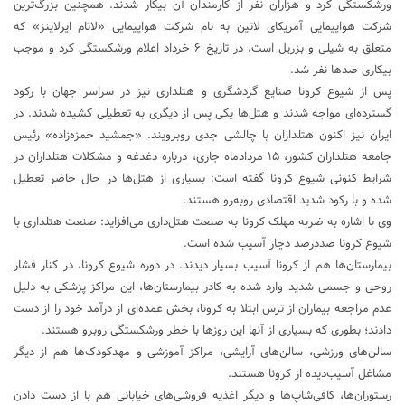
ورشکستگی کرد و هزاران نفر از کارمندان آن بیکار شدند. همچنین بزرگ‌ترین
شرکت هواپیمایی آمریکای لاتین به نام شرکت هواپیمایی «لاتام ایرلاینز» که
متعلق به شیلی و بزریل است، در تاریخ ۶ خرداد اعلام ورشکستگی کرد و موجب
بیکاری صدها نفر شد.
پس از شیوع کرونا صنایع گردشگری و هتلداری نیز در سراسر جهان با رکود
گسترده‌ای مواجه شدند و هتل‌ها یکی پس از دیگری به تعطیلی کشیده شدند. در
ایران نیز اکنون هتلداران با چالشی جدی روبرویند. «جمشید حمزه‌زاده» رئیس
جامعه هتلداران کشور، ۱۵ مردادماه جاری، درباره دغدغه و مشکلات هتلداران در
شرایط کنونی شیوع کرونا گفته است: بسیاری از هتل‌ها در حال حاضر تعطیل
شده و با رکود شدید اقتصادی روبه‌رو هستند.
وی با اشاره به ضربه مهلک کرونا به صنعت هتل‌داری می‌افزاید: صنعت هتلداری با
شیوع کرونا صددرصد دچار آسیب شده است.
بیمارستان‌ها هم از کرونا آسیب بسیار دیدند. در دوره شیوع کرونا، در کنار فشار
روحی و جسمی شدید وارد شده به کادر بیمارستان‌ها، این مراکز پزشکی به دلیل
عدم مراجعه بیماران از ترس ابتلا به کرونا، بخش عمده‌ای از درآمد خود را از دست
دادند؛ بطوری که بسیاری از آنها این روزها با خطر ورشکستگی روبرو هستند.
سالن‌های ورزشی، سالن‌های آرایشی، مراکز آموزشی و مهدکودک‌ها هم از دیگر
مشاغل آسیب‌دیده از کرونا هستند.
رستوران‌ها، کافی‌شاپ‌ها و دیگر اغذیه فروشی‌های خیابانی هم با از دست دادن