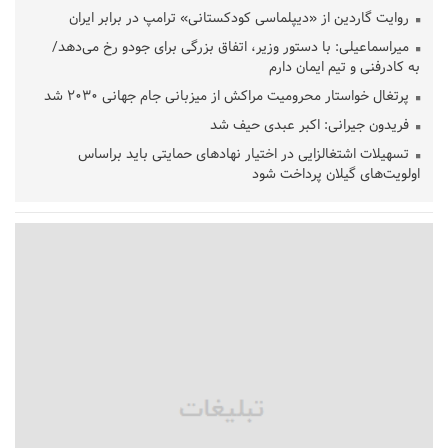
روایت گاردین از «دیپلماسی کودکستانی» ترامپ در برابر ایران
میراسماعیلی: با دستور وزیر، اتفاق بزرگی برای جودو رخ می‌دهد/
به کادرفنی و تیم ایمان دارم
پرتغال خواستار محرومیت مراکش از میزبانی جام جهانی ۲۰۳۰ شد
فریدون جیرانی: اکبر عبدی حیف شد
تسهیلات اشتغالزایی در اختیار نهادهای حمایتی باید براساس
اولویت‌های گیلان پرداخت شود
زمان جلسه سرنوشت‌ساز هیات رئیسه فدراسیون فوتبال با حضور
قلعه‌نویی مشخص شد
دفتر رهبر انقلاب: مطالب خارج از مراجع رسمی فاقد سندیت است
بقائی: فضای مذاکرات فنی و سیاسی ایران و عمان درباره تنگه هرمز،
مثبت است
رئیس سازمان جهاد کشاورزی استان: کشاورزان گیلان نسبت به
دریافت یارانه کود اقدام کنند
تمدید مهلت اظهارنامه‌های مالیاتی سال ۱۴۰۴ تا پایان شهریورماه