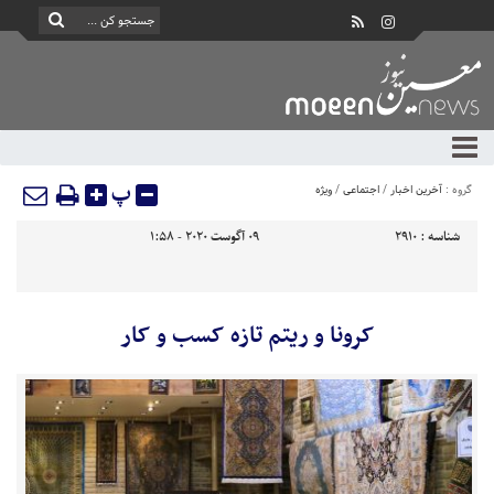
پ
گروه :
آخرین اخبار
/
اجتماعی
/
ویژه
شناسه :
2910
09 آگوست 2020 - 1:58
کرونا و ریتم تازه کسب و کار