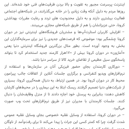
اینترنت پرسرعت مجبور به تقویت و بالا بردن ظرفیت‌های فنی خود شده‌اند. این
روزها مردم به دلیل آنکه وقت زیادی را در خانه می‌گذرانند، در شبکه‌های اجتماعی
فعالیت بیشتری دارند و به دلیل محدودیت های تردد و رعایت مقررات بهداشتی
کرونا، حتی عزیزانشان را هم از طریق شبکه‌های مجازی می‌بینند.
– افزایش کاربران استارت‌آپ‌ها و مشتریان فروشگاه‌های اینترنتی نیز در دوران
کرونا چشمگیر بود؛ موضوعی که فرصت‌های جدیدی را نیز برای سرمایه‌گذاران این
بخش به‌ وجود آورده است. بطور مثال بزرگترین فروشگاه اینترنتی دنیا یعنی
«آمازون» در دوران کرونا بیش از ۱۷۰‌هزار کارمند جدید استخدام کرد تا بتواند
پاسخگوی سیل عظیمی از تقاضای خرید کالا از سراسر دنیا باشد.
– دورکاری کارمندان بجای حضور فیزیکی آنان در سازمان‌ها و استفاده از
نرم‌افزارهای ویدیو کنفرانس و برگزاری جلسات آنلاین از اتفاقات جالب پیرامون
محیط کار در دوران کرونا بود. در همین ارتباط، به دنبال همه‌گیری کرونا، بسیاری
از شرکت‌های دنیا تصمیم گرفتند ریسک ابتلا به این بیماری را در محیط‌های کارشان
کاهش دهند؛ بنابراین به پرسنل خود اجازه دادند تا از منزل وظایف‌شان را دنبال
کنند. جلسات کارمندان با مدیران نیز از طریق نرم‌افزارهای تحت وب صورت
می‌گیرد.
– در دوران کرونا، استفاده از وسایل نقلیه خصوصی بجای وسایل نقلیه عمومی
شدت گرفت چرا که کمتر کسی این جرات را پیدا می‌کند تا برای رفت‌وآمد از ناوگان
عمومی استفاده کند. این روزها افراد ترجیح می‌دهند با اتومبیل شخصی رفت‌وآمد