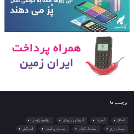
برچسب ها
آستارا
آمریکا
آموزش و پرورش
ابراهیم رئیسی
ارسلان زارع
استاندار گیلان
استانداری گیلان
اسرائیل