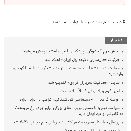
شما باید
تا بتوانید نظر دهید.
وارد سایت شوید
10 خبر اول
بخش دوم گفت‌وگوی پزشکیان با مردم امشب پخش می‌شود
جزئیات فعال‌سازی «کیف پول ایران» اعلام شد
حمایت از مرزنشینان نباید به زیان تولید باشد/مواد اولیه با کولبری
وارد شود
شایعه «معافیت سربازان فراری» تکذیب شد
امیر اکرمی‌نیا: ارتش کاملاً آماده است
روایت گاردین از «دیپلماسی کودکستانی» ترامپ در برابر ایران
میراسماعیلی: با دستور وزیر، اتفاق بزرگی برای جودو رخ می‌دهد/
به کادرفنی و تیم ایمان دارم
پرتغال خواستار محرومیت مراکش از میزبانی جام جهانی ۲۰۳۰ شد
فریدون جیرانی: اکبر عبدی حیف شد