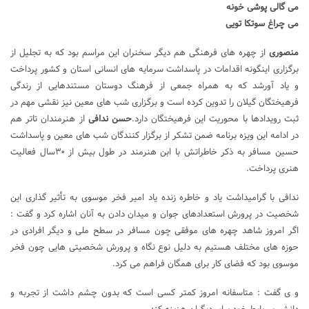
می گالی پوشی خونه
می چراغ سوتکا تویی
منصوری
از چهره های فرهنگی هم دیگر سخنران این مراسم بود که به تجلیل از
برگزاری اینگونه اقدامات در پاسداشت سرمایه های انسانی استان و کشور پرداخت
و یاد آورشد که به همراه جمعی از فرهنگ دوستان مستندهایی از رندگی
فرهیختگان گیلان را تدوین کرده است و برگزاری شب های معین نیز نقشی مهم در
ثبت رویدادها با محوریت این فرهیختگان دارد.
حسن ندافی
از هنرمندان تاتر هم
در ادامه این ویزه برنامه ضمن تشکر از برگزار کنندگان شب های معین و پاسداشت
حسین مسافر به ذکر خاطراتش با ابن هنرمند در طول بیش از ۳۰سال فعالیت
هنری پرداخت.
ندافی با گرامیداشت یاد و خاطره زنده یاد امیر فخر موسوی به تأثیر گذاری این
شخصیت در پرورش استعدادهای جوان و میدان دادن به آنان اشاره کرد و گفت :
اگر امروز شاهد چهره های موفقی چون مسافر در سطح ملی و دیگر افرادی در
حوزه های مختلف هستیم به دلیل نوع نگاه و پرورش شخصیتی هایی چون فخر
موسوی بود که فضای کار برای همگان فراهم می کرد.
و ی گفت : متاسفانه امروز کمتر کسی است که بدون چشم داشت از تجربه و