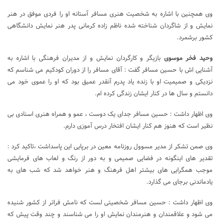
وی همچنین با اشاره به شخصیت هنری مسافر آستانه او را فردی موفق در هنر
نمایش و از شاگردان شناخته شده ناظم زاده کرمانی پدر هنر نمایش دانشگاهی
کشور برشمرد.
وحید فخر موسوی
بازیگر و کارگردان نمایش و از مدیران فرهنگی با اشاره به
آشنایی اش با حسین مسافر گفت : آقای مسافر را از دوران کودکیم می شناسم که
نزدیکی و صمیمیت او با زنده یاد پدرم آنقدر عمیق بود که او را عموی خود می
دانستم و سال ها در کنار ایشان زندگی کرده ام.
وی اظهار داشت : حسین مسافر جدای یک دوست ، عمو و همراه هنری اسنادی بی
نظیر است که هنوز هم کنار ایشان افتخار درس آموزی دارم.
وی صمن تشکر از مدیر مسوول روزنامه معین در برپایی این پاسداشت ،تاکید کرد :
تقدیر های اینگونه در فضایی صمیمی و به دور از رنگ و لعاب های فرمایشی
موجب همگرایی های بیشتر اهل فرهنگ و هنر خواهد شد که شب های به
یادماندنی برجای می گذارد.
وی اظهار داشت : حسین مسافر شخصیتی لست که نامش فراتر از کشور شنیده
می شود و علاقمندان و هنرمندان نمایش او را می شناسند و چند وقت پیش که