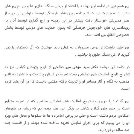
وی همچنین در ادامه این برنامه با انتقاد از برخی سنگ اندازی ها و بی مهری های
ناشی از عدم درک درست از برنامه ریزی های فرهنگی توسط متولیان بی بهره از
هنر مدیریتی خواستار دقت بیشتر در این زمینه و ارج گذاری توسط آنان به
رویدادسازی های خودجوش فرهنگی که بدون حمایت های دولتی توسط بخش
خصوصی اتفاق می افتد، شد.
وی اظهار داشت: از برخی مسوولان به قولی باید خواست که اگر دستمان را نمی
گیرید لا اقل سنگ جلوی پا نباشید .
در ادامه این برنامه
دکتر سید مهدی میر صالحی
از تاریخ پژوهان گیلانی نیز به
تشریح تاریخ فعالیت های نمایشی بویژه تعزیه در استان پرداخت و با اشاره به تاثیر
مذهب به نگاه و آثار مسافر او را تربیت یافته مکتبی دانست که در آن رشد کرده
است.
وی گفت : با مروری به تاریخ فعالیت هنر نمایشی مذهبی که در تعزیه متبلور
است در جای جای گیلان شاهد پر رنگی این هنر بوده ایم که ریشه در باورهای
اعتقادی مردم داشته است و حتی در برخی امامزاده ها ما سکوها و محل های ویژه
ای را می بینیم که برای اجرای نمایش تعزیه ساخته شده بودند و از قدمت چند
صد ساله برخوردارند.