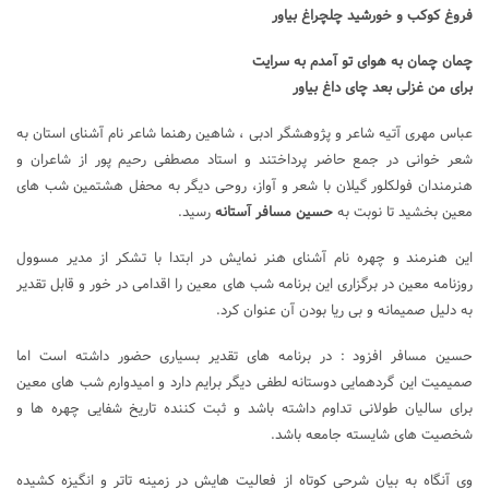
فروغ کوکب و خورشید چلچراغ بیاور
چمان چمان به هوای تو آمدم به سرایت
برای من غزلی بعد چای داغ بیاور
عباس مهری آتیه شاعر و پژوهشگر ادبی ، شاهین رهنما شاعر نام آشنای استان به
شعر خوانی در جمع حاضر پرداختند و استاد مصطفی رحیم پور از شاعران و
هنرمندان فولکلور گیلان با شعر و آواز، روحی دیگر به محفل هشتمین شب های
معین بخشید تا نوبت به
حسین مسافر آستانه
رسید.
این هنرمند و چهره نام آشنای هنر نمایش در ابتدا با تشکر از مدیر مسوول
روزنامه معین در برگزاری این برنامه شب های معین را اقدامی در خور و قابل تقدیر
به دلیل صمیمانه و بی ریا بودن آن عنوان کرد.
حسین مسافر افزود : در برنامه های تقدیر بسیاری حضور داشته است اما
صمیمیت این گردهمایی دوستانه لطفی دیگر برایم دارد و امیدوارم شب های معین
برای سالیان طولانی تداوم داشته باشد و ثبت کننده تاریخ شفایی چهره ها و
شخصیت های شایسته جامعه باشد.
وی آنگاه به بیان شرحی کوتاه از فعالیت هایش در زمینه تاتر و انگیزه کشیده