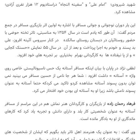
شهید شیرودی؛ “امام علی” و “سفینه النجاه” دراستادیوم ۱۲ هزار نفری آزادی؛
مشاهده کرد.
این یار دوران نوجوانی و جوانی مسافر با اشاره به اولین اثر بازیگری مسافر در جمع
مردم گفت: آن طور که یادم است در سال ۱۳۵۴ به مناسبتی، تاتر تخته حوضی با
حضور روستائیان در دبستان روستای سالکده در کنار سیروس آئینه افروز، علی
بد پسند و خودم به اجرا پرداخت و بعد از آن در سال ۵۵ نمایش «حسنک کجایی
» و از پا نیفتاده ها به کارگردانی بهرام بختیاری بر تجربه های خود افزود.
لطفی نژاد در پایان با بیان اینکه مسافر آستانه یک حس ناسیونالیستی خاصی روی
واژه « آستانه » داشت افزود : شما هر جا نامی از حسین مسافر می بینید نمی
توان بدون پسوند آستانه مشاهده کردو تاکید می کردکه حتما آستانه به عنوان
پسوند نامش باشد زیرا او به آستانه ای بودن خود افتخار می کرد.
فرهاد رحمان زاده
از بازیگران و کارگردانان هنر نماش هم در این مراسم از مسافر
آستانه به عنوان شخصیتی کار بلد و دارای دانش و تجربه یاد کرد که کارهای
ماندگاری از او به بادگار مانده است.
وی گفت : به عنوان یک هنرمند اهل تاتر باید بگویم که ایشان از شخصیت های
ماندگار و افتخارات گیلان به شمار می آید که به ایشان می بالیم.