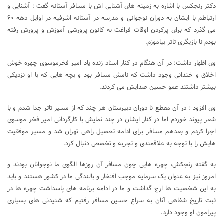
دکتر رنجکس با اشاره به زمینه های آشنایی اش با مسافر آستانه گفت : آشنایی و
ارتباطم با ایشان به دوران نوجوانی و مدرسه در آستانه اشرفیه در اوایل دهه ۶۰
می گذرد که برای پرکردن اوقات فراغت به کانون پرورشی آموزش و پرورش رفته
بودم نا بازیگری تاتر بیاموزم.
وی اظهار داشت: در آن هنگام در کنار استاد زنده یاد امیر فخرموسوی چهره خوش
اخلاق و خندانی وجود داشت که نامش مسافر بود و بچه هایی که با او نزدیکی
بیشتر داشتند عمو حسین صدایش می کردند.
وی افزود : در آن مقطع نا دوران دبیرستان هر چند که از مسیر تاتر جدا شدم و با
شعر پیوند خوردم اما در کنار ایشان در چند نمایش با کارگردانی امیر فخر موسوی
اجرا کردم و بعدهم مسافر برای ادامه تحصیل راهی تهران شد و مسیر موفقیت
هایش را با توجه به علاقمندی و تجربه و تخصص دنبال کرد.
به گفته رنجکش، چهره هایی چون مسافر آن روزها الگوی ما نوجوانان بودند و
امروز نیز به عنوان یک سرمایه موجب افتخار و بالندگی ما در کشور هستند و باید
به این شخصیت ها ارج گذاشت و ما در ادامه برنامه های پاسداشت چهره ها در
ثبت تاریخ شفاهی آنان به سراغ حسین مسافر رفتیم که شنیدنی های بسیاری
پیرامون او وجود دارد.