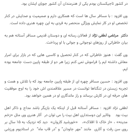
در کشور تاجیکستان بودم یکی از هنرمندان آن کشور جویای ایشان بود.
وی افزود : با مسافر سال ها است که همکاری دارم و صمیمیت و صدایش در کنار
تخصص او در کار نمایش ویژگی منحصر به فردی به این چهره هنری داده است.
دکتر مرتضی لطفی نژاد
از فعالان رسانه ای و دوستان قدیمی مسافر آستانه هم به
بیان خاطراتی از روزهای نوجوانی و جوانی با او پرداخت.
وی گفت : هنوز خاطراتی که در کنار تحصیل و کاسبی هایی که در بازار برای امرار
معاش داشته ایم را فراموش نمی کنم زیرا هر دو از طبقه پایین دست جامعه بوده
ایم.
وی افزود : حسین مسافر چهره ای از طبقه پایین جامعه بود که با تلاش و همت و
تجربه زیستن در تنگناها توانست در مسیر علاقمندی اش خود را به اوج موفقیت
های حرفه ای در کارش برساند و راز ماندگاری او در همین خواهد بود.
لطفی نژاد افزود : مسافر آستانه قبل از اینکه یک بازیگر باشد مداح و ذاکر اهل
بیت بود وتاثیر این دوستداری اهل بیت را می توان در آثار هنری وی مثل «زخم
مدینه» ، «از خاک تا افلاک»، «خورشید کاروان» دید که نزدیک به ۱۵ سال بر
روی سن رفت و آثاری مانند “مهر جاودان” و “در قاب ماه” در استادیوم ورزشی