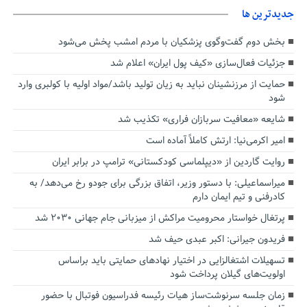
جديدترين ها
بخش دوم گفت‌وگوی پزشکیان با مردم امشب پخش می‌شود
جزئیات فعال‌سازی «کیف پول ایران» اعلام شد
حمایت از مرزنشینان نباید به زیان تولید باشد/مواد اولیه با کولبری وارد
شود
شایعه «معافیت سربازان فراری» تکذیب شد
امیر اکرمی‌نیا: ارتش کاملاً آماده است
روایت گاردین از «دیپلماسی کودکستانی» ترامپ در برابر ایران
میراسماعیلی: با دستور وزیر، اتفاق بزرگی برای جودو رخ می‌دهد/ به
کادرفنی و تیم ایمان دارم
پرتغال خواستار محرومیت مراکش از میزبانی جام جهانی ۲۰۳۰ شد
فریدون جیرانی: اکبر عبدی حیف شد
تسهیلات اشتغالزایی در اختیار نهادهای حمایتی باید براساس
اولویت‌های گیلان پرداخت شود
زمان جلسه سرنوشت‌ساز هیات رئیسه فدراسیون فوتبال با حضور