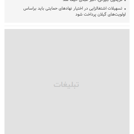
تسهیلات اشتغالزایی در اختیار نهادهای حمایتی باید براساس
اولویت‌های گیلان پرداخت شود
زمان جلسه سرنوشت‌ساز هیات رئیسه فدراسیون فوتبال با حضور
قلعه‌نویی مشخص شد
دفتر رهبر انقلاب: مطالب خارج از مراجع رسمی فاقد سندیت است
بقائی: فضای مذاکرات فنی و سیاسی ایران و عمان درباره تنگه هرمز،
مثبت است
رئیس سازمان جهاد کشاورزی استان: کشاورزان گیلان نسبت به
دریافت یارانه کود اقدام کنند
تمدید مهلت اظهارنامه‌های مالیاتی سال ۱۴۰۴ تا پایان شهریورماه