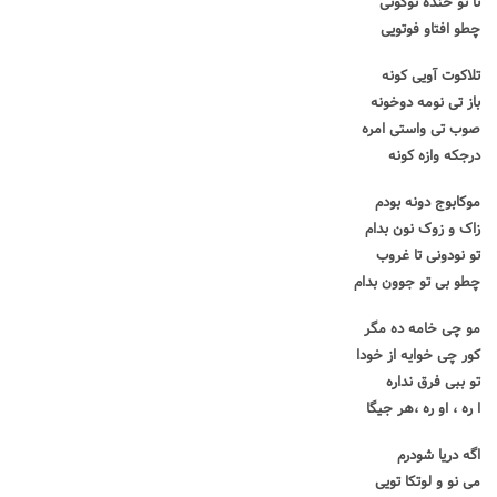
تا تو خنده نوکونی
چطو افتاو فوتویی
تلاکوت آویی کونه
باز تی نومه دوخونه
صوب تی واستی امره
درجکه وازه کونه
موکابوج دونه بودم
زاک و زوک نون بدام
تو نودونی تا غروب
چطو بی تو جوون بدام
مو چی خامه ده مگر
کور چی خوایه از خودا
تو ببی فرق نداره
ا ره ، او ره ،هر جیگا
اگه دریا شودرم
می نو و لوتکا تویی