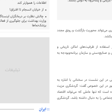
ه بازیابی و پساکرونا به دوش بکشد.
اطلاعات را هموارتر کند
از خیابان انسجام تا افتراق!
چالش نظارت بر درمانگران اینستاگ
وزارت بهداشت برای جلوگیری از فعال
پزشک‌نماها
ی می‌تواند محوریت بازگشت و رونق مجدد
خبرنگارانی که جنگ را برای تاریخ ن
 بکشد.
پشتیبانی از زنجیره ارزش بادام زمی
سیاست‌های حمایتی گیلان است
 استفاده از ظرفیت‌های اماکن تاریخی و
بخش دوم گفت‌وگوی پزشکیان با 
و صنایع‌دستی و سازمان برنامه‌وبودجه به
پخش می‌شود
جزئیات فعال‌سازی «کیف پول ایران
حمایت از مرزنشینان نباید به زیان 
مواد اولیه با کولبری وارد شود
شایعه «معافیت سربازان فراری» 
ی در این نشست در سخنانی با اشاره به
شور در این خصوص گفت: گردشگری مزیت
امیر اکرمی‌نیا: ارتش کاملاً آماده ا
است که تنها عاملی که می‌تواند اقتصاد
 اجتماعی را به دنبال داشته باشد، گردشگری
:: ایران