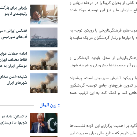
شی از بحران کرونا را در مرحله بازیابی و
رایزنی برای بازگشت
ح سازمان ملل نیز این توصیه موکد شده
رتبه‌بندی تایمز
ه‌های فرهنگی‌تاریخی با رویکرد توجه به
نفتکش ایرانی «سی
آب‌های سرزمینی ا
با نیازها و رفتار گردشگران در یک سایت یا
ادامه حملات هوای
گی‌تاریخی از محل بازدید گردشگران و
نقاط مختلف تهران/
ری آن مجموعه‌ها پیش‌بینی و هزینه شود.
موشکی ایران به ح
شنیده شدن صدای 
 با رویکرد آمایش سرزمینی است، پیشنهاد
شهرهای ایران
ی در تدوین طرح‌های جامع توسعه گردشگری
قطعی کند و کمک کند به این ترتیب همه
:: بین الملل
پاکستان: باید در ب
شویم؛ عادی‌سازی 
کید بر اهمیت برگزاری این گونه نشست‌ها
 ۲۴ اثر تاریخی ثبت جهانی و ۳۶ هزار اثر ثبت ملی داریم که منابع مالی برای مدیریت این