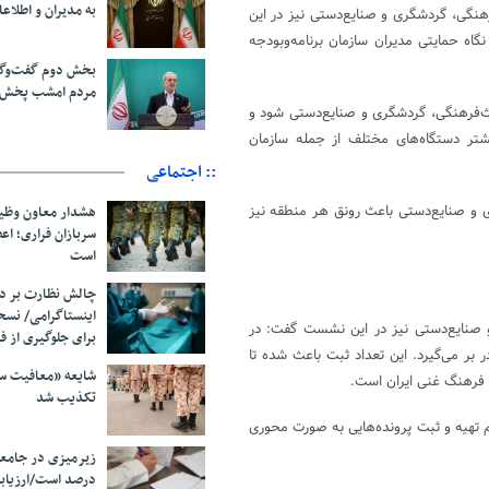
به مدیران و اطلاعا
هنگی، گردشگری و صنایع‌دستی نیز در این
اه حمایتی مدیران سازمان برنامه‌وبودجه
بخش دوم گفت‌وگو
مردم امشب پخش 
اث‌فرهنگی، گردشگری و صنایع‌دستی شود و
شتر دستگاه‌های مختلف از جمله سازمان
:: اجتماعی
ری و صنایع‌دستی باعث رونق هر منطقه نیز
هشدار معاون وظیف
سربازان فراری؛ ا
است
چالش نظارت بر در
اینستاگرامی/ نس
 صنایع‌دستی نیز در این نشست گفت: در
برای جلوگیری از ف
 پایگاه و ۹۲ اثر ثبت ملی را نیز در بر می‌گیرد. این تعداد ثبت باعث شده تا
شایعه «معافیت سر
 و فرهنگ غنی ایران است.
تکذیب شد
ایم تهیه و ثبت پرونده‌هایی به صورت محوری
درصد است/ارزیاب