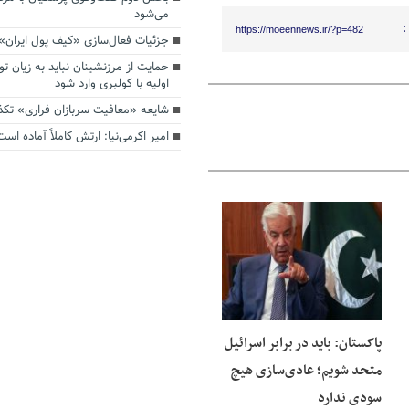
می‌شود
:
https://moeennews.ir/?p=482
جزئیات فعال‌سازی «کیف پول ایران»
حمایت از مرزنشینان نباید به زیان تو
اولیه با کولبری وارد شود
شایعه «معافیت سربازان فراری» تک
امیر اکرمی‌نیا: ارتش کاملاً آماده است
08 آگوست 2026
پاکستان: باید در برابر اسرائیل
متحد شویم؛ عادی‌سازی هیچ
سودی ندارد