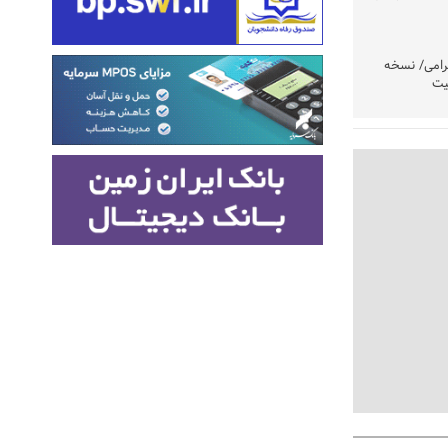
رامی/ نسخه
یت
وشتند
نی در اولویت
مردم امشب
» اعلام شد
تولید باشد/
تکذیب شد
ست