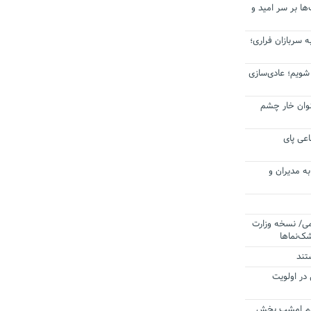
ا بر سر امید و
 سربازان فراری؛
 شویم؛ عادی‌سازی
عنوان خار چشم
عی پای
ه مدیران و
می/ نسخه وزارت
ک‌نماها
تند
 در اولویت
ردم امشب پخش