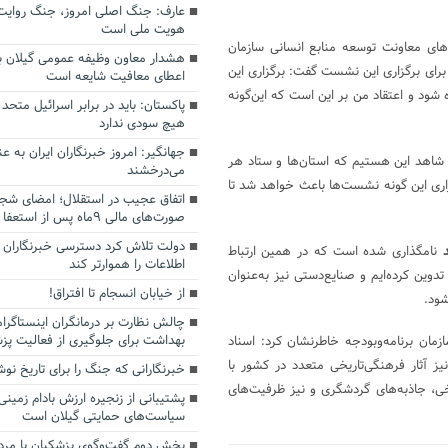
عارف: جنگ اصلی امروز، جنگ روایت‌ه
هویت ملی است
ای معاونت توسعه منابع انسانی سازمان
هشدار معاون وظیفه عمومی گیلان به
 برای برگزاری این نشست گفت: برگزاری این
اعطای معافیت شایعه است
شود و اعتقاد من بر این است که این‌گونه
پاکستان: باید در برابر اسرائیل متحد
هیچ سودی ندارد
جهانگیر: امروز خبرنگاران ایران به 
ه شاهد این هستیم که استان‌ها و ستاد هر
می‌درخشند
زاری این گونه نشست‌ها باعث خواهد شد تا
اتفاق عجیب در استقلال؛ امضای شجا
صورت‌های مالی ٩ماه پس از استعفا
دولت تلاش کرد دسترسی خبرنگاران ب
نامگذاری شده است که در همین ارتباط
اطلاعات را هموارتر کند
تدوین کرده‌ایم و صنایع‌دستی نیز به‌عنوان
از خیابان انسجام تا افتراق!
شود.
چالش نظارت بر درمانگران اینستاگرا
بهداشت برای جلوگیری از فعالیت پزش
مان برنامه‌وبودجه خاطرنشان کرد: اسناد
می و نیز آثار فرهنگی‌تاریخی متعدد در کشور با
خبرنگارانی که جنگ را برای تاریخ نوش
خی، جاذبه‌های گردشگری و نیز ظرفیت‌های
پشتیبانی از زنجیره ارزش بادام زمینی
سیاست‌های حمایتی گیلان است
بخش دوم گفت‌وگوی پزشکیان با م