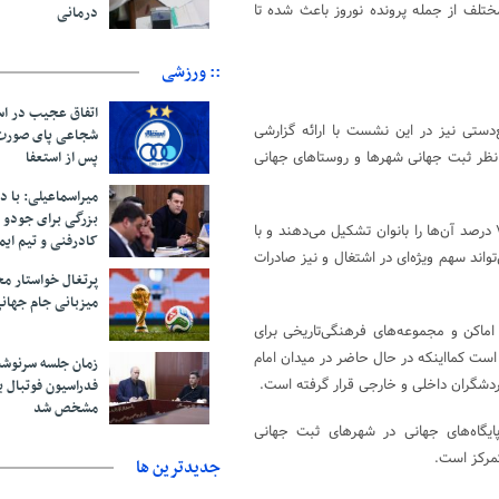
ختلف از جمله پرونده نوروز باعث شده تا
درمانی
:: ورزشی
اتفاق عجیب در اس
دستی نیز در این نشست با ارائه گزارشی
پس از استعفا
 نظر ثبت جهانی شهرها و روستاهای جهانی
میراسماعیلی: با د
بزرگی برای جودو 
او افزود: بیش از دو میلیون نفر در حوزه صنایع‌دستی فعالیت می‌کنند که ۷۵ درصد آن‌ها را بانوان تشکیل می‌دهند و با
کادرفنی و تیم ایم
اند سهم ویژه‌ای در اشتغال و نیز صادرات
پرتغال خواستار م
میزبانی جام جهانی ۲۰۳۰ 
 اماکن و مجموعه‌های فرهنگی‌تاریخی برای
ست کمااینکه در حال حاضر در میدان امام
زمان جلسه سرنوشت
دشگران داخلی و خارجی قرار گرفته است.
فدراسیون فوتبال ب
مشخص شد
ایگاه‌های جهانی در شهرهای ثبت جهانی
مرکز است.
جديدترين ها