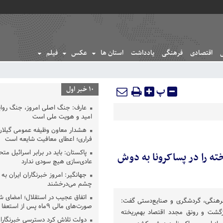
اقتصادی
فرهنگی
یادداشت
استان ها
عکس
فیلم
پ
10 خبر اول
عارف: جنگ اصلی امروز، جنگ روای
امید و هویت ملی است
هشدار معاون وظیفه عمومی گیلان 
فراری؛ اعطای معافیت شایعه است
پاکستان: باید در برابر اسرائیل مت
ته را در پساکرونا به دوش
عادی‌سازی هیچ سودی ندارد
جهانگیر: امروز خبرنگاران ایران به 
چشم می‌درخشند
اتفاق عجیب در استقلال؛ امضای ش
فرهنگی، گردشگری و صنایع‌دستی گفت:
صورت‌های مالی ٩ماه پس از استعفا
زگشت و رونق مجدد اقتصاد بهم‌ریخته
دولت تلاش کرد دسترسی خبرنگاران