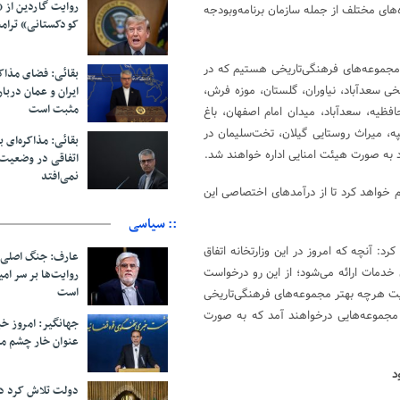
روایت گاردین از 
‌های مختلف از جمله سازمان برنامه‌وبودجه
کودکستانی» ترامپ 
مجموعه‌های فرهنگی‌تاریخی هستیم که در
بقائی: فضای مذاک
ای فرهنگی‌تاریخی سعدآباد، نیاوران، گلستان، موزه فرش،
ایران و عمان دربار
مثبت است
یه، سعدآباد، میدان امام اصفهان، باغ
ه، میراث روستایی گیلان، تخت‌سلیمان در
بقائی: مذاکره‌ای ب
د به صورت هیئت امنایی اداره خواهند شد.
اتفاقی در وضعیت 
نمی‌افتد
 خواهد کرد تا از درآمدهای اختصاصی این
:: سیاسی
: آنچه که امروز در این وزارتخانه اتفاق
عارف: جنگ اصلی 
ن خدمات ارائه می‌شود؛ از این رو درخواست
روایت‌ها بر سر ام
است
ریت هرچه بهتر مجموعه‌های فرهنگی‌تاریخی
 مجموعه‌هایی درخواهند آمد که به صورت
جهانگیر: امروز خبر
عنوان خار چشم م
د
دولت تلاش کرد د