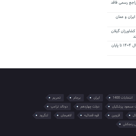
راجع رسمی فاقد
یران و عمان
کشاورزان گیلان
د
تمدید مهلت اظهارنامه‌های مالیاتی سال ۱۴۰۴ تا پایان
انتخابات 1400
ایران
برجام
تحریم
 مسعود پزشکیان
دولت چهاردهم
دونالد ترامپ
ال
قزوین
قوه قضائیه
لاهیجان
لنگرود
 رنجکش