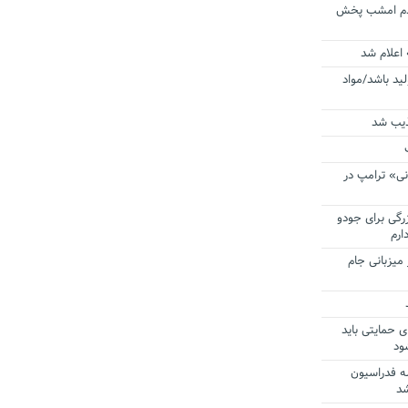
ردم امشب پخش
 اعلام شد
لید باشد/مواد
ذیب شد
نی» ترامپ در
زرگی برای جودو
ارم
میزبانی جام
ی حمایتی باید
ود
ه فدراسیون
شد