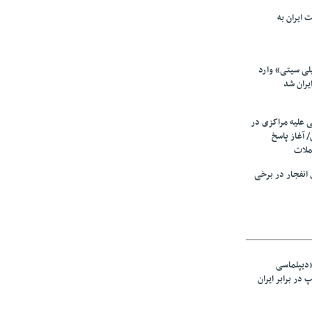
 ایران به
لی سیتی» وارد
یران شد
ی علیه مراکزی در
 آغاز پاسخ
ملات
انفجار در برخی
«دیپلماسی
در برابر ایران