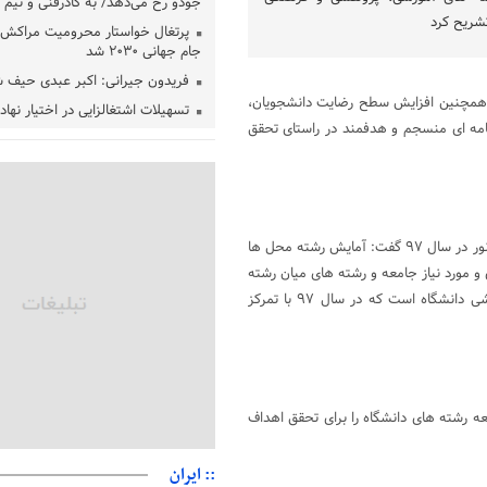
جودو رخ می‌دهد/ به کادرفنی و تیم ا
پرتغال خواستار محرومیت مراکش ا
جام جهانی ۲۰۳۰ شد
فریدون جیرانی: اکبر عبدی حیف 
و همچنین افزایش سطح رضایت دانشجویان،
تسهیلات اشتغالزایی در اختیار نها
ی گفت: دانشگاه پیام نور در سال ۹۷ با اجرای برنامه ای منسجم و هدفمند در راستای تحقق
باید براساس اولویت‌های گیلان پردا
زمان جلسه سرنوشت‌ساز هیات رئ
فدراسیون فوتبال با حضور قلعه‌نو
دفتر رهبر انقلاب: مطالب خارج از
فاقد سندیت است
رئیس دانشگاه پیام نور با اشاره به مهمترین برنامه های آموزشی دانشگاه پیام نور در سال ۹۷ گفت: آمایش رشته محل ها
بقائی: فضای مذاکرات فنی و سیاسی
 مورد نیاز جامعه و رشته های میان رشته
عمان درباره تنگه هرمز، مثبت است
ای منطبق با ماموریت های دانشگاه قطعا یکی از مهمترین برنامه های آموزشی دانشگاه است که در سال ۹۷ با تمرکز
رئیس سازمان جهاد کشاورزی استان
گیلان نسبت به دریافت یارانه کود اقد
پایان شهریورماه
ه رشته های دانشگاه را برای تحقق اهداف
:: ایران