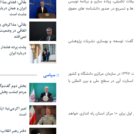
ات تکمیلی، پیاده سازی و برنامه نویسی
بقائی: فضای مذاک
ایران و عمان دربار
ها و تسریع در صدور دانشنامه های معوق
مثبت است
بقائی: مذاکره‌ای ب
اتفاقی در وضعیت 
نمی‌افتد
 گفت: توسعه و بهسازی نشریات پژوهشی
پشت پرده هشدار ب
درباره ایران
وی همچنین از برگزاری دومین استارت آپ تدوین محتوای دیجیتال در اردیبهشت ۱۳۹۷ در سازمان مرکزی دانشگاه و کشور
:: سیاسی
 استارت آپی در سطح ملی و بین المللی با
بخش دوم گفت‌وگو
مردم امشب پخش 
امیر اکرمی‌نیا: ارت
وی از راه اندازی شبکه مرکز نوآوری دانشگاه خبر داد و گفت: در سال ۹۷، فاز اول برای ۱۰ مرکز استان راه اندازی خواهد
است
دفتر رهبر انقلاب: