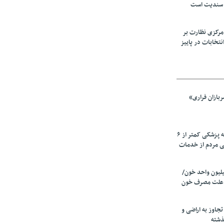
 سندیت است
مرکزی نظارت بر
نتخابات در پاییز
بازان فراری»
زیرمیزی در جامعه پزشکی کمتر از ۶
ی مردم از خدمات
ین سالانه ۲٫۵میلیون واحد خون/
 علت مصرف‌ خون
دی تجاوز به اراضی و