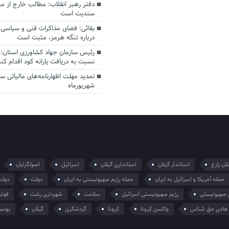
دفتر رهبر انقلاب: مطالب خارج از م
سندیت است
بقائی: فضای مذاکرات فنی و سیاسی ا
درباره تنگه هرمز، مثبت است
رئیس سازمان جهاد کشاورزی استان: 
نسبت به دریافت یارانه کود اقدام کنن
شهریورماه
ان زارع
استاندار گیلان
استانداری گیلان
اسرائیل
اصولگرایان
حمله آمریکا و اسرائیل به ایران
حمله رژیم صهیونیستی به ایران
دولت
دولت
 صهیونیستی
رژیم صهیونیستی اسرائیل
سلامت
شهرداری رشت
فوتب
هادی حق شناس
واکسن کرونا
کرونا
گردشگری
گیلان
یونس