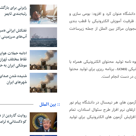
رایزنی برای بازگشت
رتبه‌بندی تایمز
انشگاه عنوان کرد و افزود: بومی سازی و
ش ظرفیت آموزش الکترونیکی با قطب بندی
جویان مراکز بین الملل از جمله زیرساخت
نفتکش ایرانی «سی
آب‌های سرزمینی ا
ادامه حملات هوای
نقاط مختلف تهران/
 نامه تولید محتوای الکترونیکی همراه با
موشکی ایران به ح
ونیکی
، برنامه ریزی برای تولید محتوا
LCMS)
شنیده شدن صدای 
آن در دست انجام است
.
شهرهای ایران
آزمون های هر نیمسال در دانشگاه پیام نور
:: بین الملل
فرد این دانشگاه است که تصمیم داریم در سال ۹۷ ضمن ارتقای نرم افزار طرح سئوال استادان، تمام
روایت گاردین از 
افزایش آزمون های الکترونیکی برای تولید
کودکستانی» ترامپ 