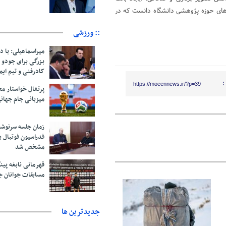
ه های حوزه پژوهشی دانشگاه دانست که در
:: ورزشی
میراسماعیلی: با د
بزرگی برای جودو 
کادرفنی و تیم ایم
:
https://moeennews.ir/?p=39
پرتغال خواستار م
میزبانی جام جهانی ۲۰۳۰ 
زمان جلسه سرنوشت
فدراسیون فوتبال ب
مشخص شد
قهرمانی نابغه پین
مسابقات جوانان ج
06 آگوست 2026
جديدترين ها