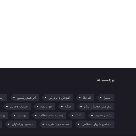
برچسب ها
آستارا
آمریکا
آموزش و پرورش
ابراهیم رئیسی
ارسل
تیم ملی فوتبال ایران
جنگ
جو بایدن
حسن روحانی
رئیس جمهور
رشت
رهبر معظم انقلاب
روسیه
رژیم
مجلس شورای اسلامی
محمدجواد ظریف
مسعود پزشکیان