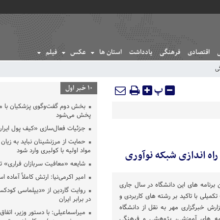
اقتصادی
فرهنگی
یادداشت
استان ها
عکس
فیلم
ی
پ
10 خبر اول
بخش دوم گفت‌وگوی پزشکیان با 
پخش می‌شود
جزئیات فعال‌سازی «کیف پول ایران
حمایت از مرزنشینان نباید به زیان 
مواد اولیه با کولبری وارد شود
اه اندازی شبکه نوآوری
شایعه «معافیت سربازان فراری» 
امیر اکرمی‌نیا: ارتش کاملاً آماده ا
 برنامه های این دانشگاه در سال جاری
روایت گاردین از «دیپلماسی کودکس
میلی با تاکید بر رشته های کاربردی و
در برابر ایران
زارش خبرگزاری مهر به نقل از دانشگاه
میراسماعیلی: با دستور وزیر، اتفاق 
نامه های آموزشی، پژوهشی و فرهنگی