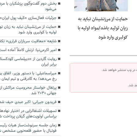
بخش دوم گفت‌وگوی پزشکیان با م
می‌شود
جزئیات فعال‌سازی «کیف پول ایران»
حمایت از مرزنشینان نباید به
حمایت از مرزنشینان نباید به زیان تو
زیان تولید باشد/مواد اولیه با
اولیه با کولبری وارد شود
کولبری وارد شود
شایعه «معافیت سربازان فراری» تک
امیر اکرمی‌نیا: ارتش کاملاً آماده است
روایت گاردین از «دیپلماسی کودکستا
برابر ایران
 در وب منتشر خواهد شد.
میراسماعیلی: با دستور وزیر، اتفاق ب
رخ می‌دهد/ به کادرفنی و تیم ایمان د
هد شد.
پرتغال خواستار محرومیت مراکش از 
جهانی ۲۰۳۰ شد
فریدون جیرانی: اکبر عبدی حیف شد
تسهیلات اشتغالزایی در اختیار نهادها
براساس اولویت‌های گیلان پرداخت ش
زمان جلسه سرنوشت‌ساز هیات رئیس
فوتبال با حضور قلعه‌نویی مشخص 