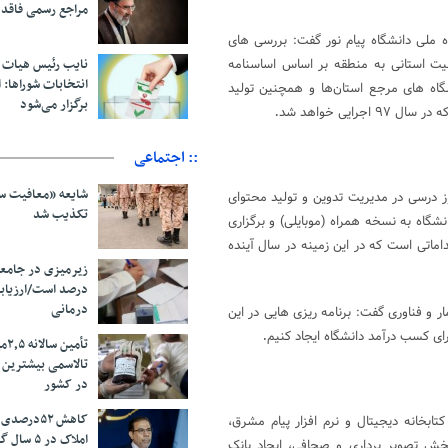
مراجع رسمی فاقد
اه ملی دانشگاه پیام نور گفت: بررسی های
نایب رئیس هیات 
عیت استانی به منطقه بر اساس اساسنامه
انتخابات شوراها: ا
ظام ایز، HSE و استاندارد در آزمایشگاه های مرجع استان‌ها و همچنین تولید
برگزار می‌شود
ایی خواهد شد
.
:: اجتماعی
شایعه «معافیت سر
لید حدود ۱۰۰ تا ۱۵۰ عنوان کتاب خودآموز درسی در مدیریت تدوین و تولید محتوای
تکذیب شد
 عنوان کتاب از کتب چاپی دانشگاه به نسخه همراه (موبایلی) و برگزاری
ماتی است که در این زمینه در سال آینده
درصد است/ارزیاب
درمانی
ر و فناوری گفت: برنامه ریزی هایی در این
.
تأم
تالاسمی بیشترین
در کشور
کاهش ۵۲درص
ابخانه دیجیتال و نرم افزار پیام مشرق،
املاک در ۵ سال گذشته
بخش تصویر برداری و صحافی، ایجاد بانک