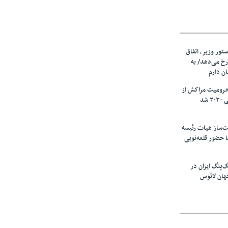
ستور وزیر، اتفاق
رخ می‌دهد/ به
ان دارم
حرومیت مراکش از
شد
‌ساز هیات رئیسه
ا حضور قلعه‌نویی
گ‌پنگ ایران در
هان لائوس