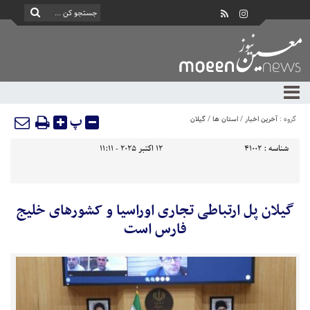
پ
گروه :
آخرین اخبار
/
استان ها
/
گیلان
شناسه :
41002
12 اکتبر 2025 - 11:11
گیلان پل ارتباطی تجاری اوراسیا و کشورهای خلیج
فارس است