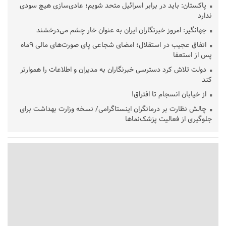
پاکستان: باید در برابر اسرائیل متحد شویم؛ عادی‌سازی هیچ سودی
ندارد
جهانگیر: امروز خبرنگاران ایران به عنوان خار چشم می‌درخشند
اتفاق عجیب در استقلال؛ امضای شجاعی پای صورت‌های مالی ٩ماه
پس از استعفا
دولت تلاش کرد دسترسی خبرنگاران به مدیران و اطلاعات را هموارتر
کند
از خیابان انسجام تا افتراق!
چالش نظارت بر درمانگران اینستاگرامی/ نسخه وزارت بهداشت برای
جلوگیری از فعالیت پزشک‌نماها
خبرنگارانی که جنگ را برای تاریخ نوشتند
پشتیبانی از زنجیره ارزش بادام زمینی در اولویت سیاست‌های
حمایتی گیلان است
بخش دوم گفت‌وگوی پزشکیان با مردم امشب پخش می‌شود
جزئیات فعال‌سازی «کیف پول ایران» اعلام شد
حمایت از مرزنشینان نباید به زیان تولید باشد/مواد اولیه با کولبری
وارد شود