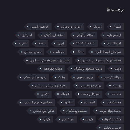
برچسب ها
آستارا
آمریکا
آموزش و پرورش
ابراهیم رئیسی
ارسلان زارع
استاندار گیلان
استانداری گیلان
اسرائیل
اصولگرایان
انتخابات 1400
ایران
برجام
تحریم
تیم ملی فوتبال ایران
جنگ
جو بایدن
حسن روحانی
حمله آمریکا و اسرائیل به ایران
حمله رژیم صهیونیستی به ایران
دولت
دولت مسعود پزشکیان
دولت چهاردهم
دونالد ترامپ
رئیس جمهور
رشت
رهبر معظم انقلاب
روسیه
رژیم صهیونیستی
رژیم صهیونیستی اسرائیل
سلامت
شهرداری رشت
فوتبال
قزوین
قوه قضائیه
لاهیجان
لنگرود
مجلس شورای اسلامی
محمدجواد ظریف
مسعود پزشکیان
هادی حق شناس
واکسن کرونا
کرونا
گردشگری
گیلان
یونس رنجکش