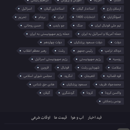
آستارا
آمریکا
آموزش و پرورش
ابراهیم رئیسی
ارسلان زارع
استاندار گیلان
استانداری گیلان
اسرائیل
اصولگرایان
انتخابات 1400
ایران
برجام
تحریم
تیم ملی فوتبال ایران
جنگ
جو بایدن
حسن روحانی
حمله آمریکا و اسرائیل به ایران
حمله رژیم صهیونیستی به ایران
دولت
دولت مسعود پزشکیان
دولت چهاردهم
دونالد ترامپ
رئیس جمهور
رشت
رهبر معظم انقلاب
روسیه
رژیم صهیونیستی
رژیم صهیونیستی اسرائیل
سلامت
شهرداری رشت
فوتبال
قزوین
قوه قضائیه
لاهیجان
لنگرود
مجلس شورای اسلامی
محمدجواد ظریف
مسعود پزشکیان
هادی حق شناس
واکسن کرونا
کرونا
گردشگری
گیلان
یونس رنجکش
فید اخبار
آب و هوا
قیمت ها
اوقات شرعی