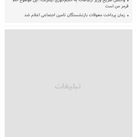
واکنش صریح وزیر ارتباطات به حجم‌خوری اینترنت؛ این موضوع خط
قرمز من است
زمان پرداخت معوقات بازنشستگان تامین اجتماعی اعلام شد
امید تازه برای ثبت جهانی ماسوله در سال ۲۰۲۷/ ماسوله در انتظار
ارزیابی مجدد ایکوموس
طرد اتباع افغانستانی غیرمجاز تعطیل نشده/ خروج ۲ میلیون اتباع
از فروردین ۱۴۰۴ تاکنون
هشدار قاطع وزیر ارتباطات به اپراتورهای گران فروش/ مصرف
ترافیک شفاف شود
زنگ خطر جمعیتی در آموزش و پرورش؛ کاهش ۴ میلیونی
دانش‌آموزان تا ۱۴۳۲
عراقچی:ایران بر عهد مقاومت خود ایستاده است/ جنایت‌ها را نه
فراموش می‌کنیم نه می‌بخشیم
بیش از ۱۰۰ خبرنگار در یک سال اخیر اخراج شدند
نگاهی به شاهکارهای فرشچیان در سالگرد درگذشتش