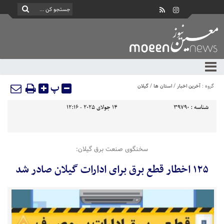
پ
گروه :
آخرین اخبار
/
استان ها
/
گیلان
شناسه :
39790
14 جولای 2025 - 12:16
سخنگوی صنعت برق گیلان:
۱۲۵ اخطار قطع برق برای ادارات گیلان صادر شد