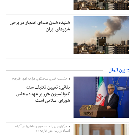
شنیده شدن صدای انفجار در برخی
شهرهای ایران
:: بین الملل
نشست خبری سخنگوی وزارت امور خارجه؛
بقائی: تعیین تکلیف سند
کنوانسیون خزر بر عهده مجلس
شورای اسلامی است
برگزاری رویداد «محرم و عاشورا در آئینه
اسناد وزارت امور خارجه»؛