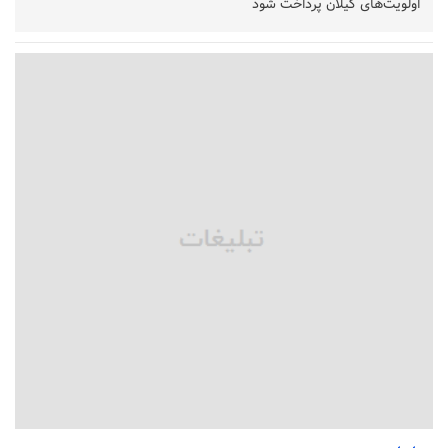
اولویت‌های گیلان پرداخت شود
زمان جلسه سرنوشت‌ساز هیات رئیسه فدراسیون فوتبال با حضور
قلعه‌نویی مشخص شد
دفتر رهبر انقلاب: مطالب خارج از مراجع رسمی فاقد سندیت است
بقائی: فضای مذاکرات فنی و سیاسی ایران و عمان درباره تنگه هرمز،
مثبت است
رئیس سازمان جهاد کشاورزی استان: کشاورزان گیلان نسبت به
دریافت یارانه کود اقدام کنند
تمدید مهلت اظهارنامه‌های مالیاتی سال ۱۴۰۴ تا پایان شهریورماه