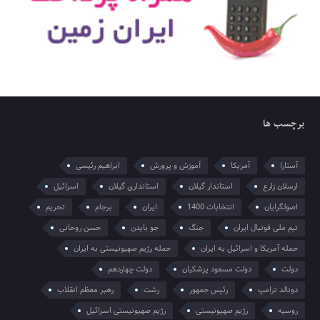
برچسب ها
آستارا
آمریکا
آموزش و پرورش
ابراهیم رئیسی
ارسلان زارع
استاندار گیلان
استانداری گیلان
اسرائیل
اصولگرایان
انتخابات 1400
ایران
برجام
تحریم
تیم ملی فوتبال ایران
جنگ
جو بایدن
حسن روحانی
حمله آمریکا و اسرائیل به ایران
حمله رژیم صهیونیستی به ایران
دولت
دولت مسعود پزشکیان
دولت چهاردهم
دونالد ترامپ
رئیس جمهور
رشت
رهبر معظم انقلاب
روسیه
رژیم صهیونیستی
رژیم صهیونیستی اسرائیل