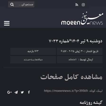
دوشنبه ۹ تیر ۱۴۰۴*شماره ۷۰۳۳
تاریخ انتشار : 30 ژوئن 2025 - 6:57
163 بازدید
برای
ارسال توسط :
admin1
دیدگاه‌ها
بسته هستند
دوشنبه
۹
مشاهده کامل صفحات
تیر
۱۴۰۴*شماره
۷۰۳۳
لینک کوتاه :https://moeennews.ir/?p=39569
گیشه روزنامه