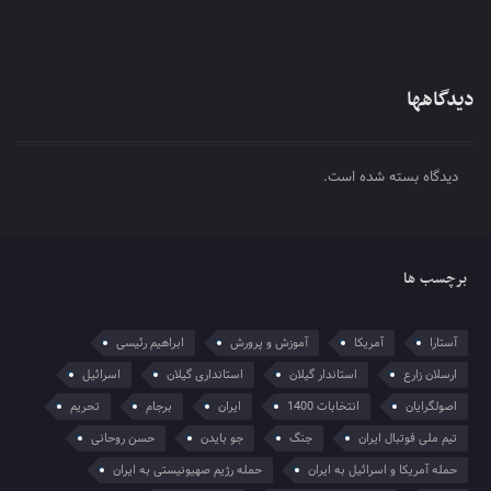
دیدگاهها
دیدگاه بسته شده است.
برچسب ها
آستارا
آمریکا
آموزش و پرورش
ابراهیم رئیسی
ارسلان زارع
استاندار گیلان
استانداری گیلان
اسرائیل
اصولگرایان
انتخابات 1400
ایران
برجام
تحریم
تیم ملی فوتبال ایران
جنگ
جو بایدن
حسن روحانی
حمله آمریکا و اسرائیل به ایران
حمله رژیم صهیونیستی به ایران