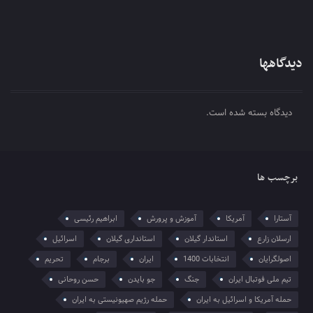
دیدگاهها
دیدگاه بسته شده است.
برچسب ها
آستارا
آمریکا
آموزش و پرورش
ابراهیم رئیسی
ارسلان زارع
استاندار گیلان
استانداری گیلان
اسرائیل
اصولگرایان
انتخابات 1400
ایران
برجام
تحریم
تیم ملی فوتبال ایران
جنگ
جو بایدن
حسن روحانی
حمله آمریکا و اسرائیل به ایران
حمله رژیم صهیونیستی به ایران