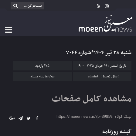
شنبه ۲۸ تیر ۱۴۰۴*شماره ۷۰۴۴
تاریخ انتشار : 19 جولای 2025 - 6:00
175 بازدید
برای
ارسال توسط :
admin1
دیدگاه‌ها
بسته هستند
شنبه
۲۸
مشاهده کامل صفحات
تیر
۱۴۰۴*شماره
۷۰۴۴
لینک کوتاه :https://moeennews.ir/?p=39859
گیشه روزنامه