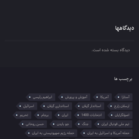
دیدگاهها
دیدگاه بسته شده است.
برچسب ها
آستارا
آمریکا
آموزش و پرورش
ابراهیم رئیسی
ارسلان زارع
استاندار گیلان
استانداری گیلان
اسرائیل
اصولگرایان
انتخابات 1400
ایران
برجام
تحریم
تیم ملی فوتبال ایران
جنگ
جو بایدن
حسن روحانی
حمله آمریکا و اسرائیل به ایران
حمله رژیم صهیونیستی به ایران