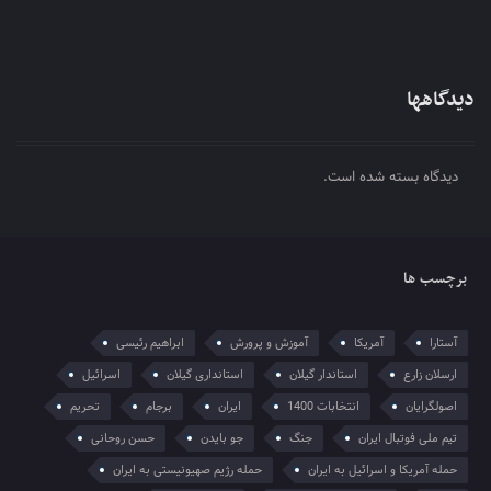
دیدگاهها
دیدگاه بسته شده است.
برچسب ها
آستارا
آمریکا
آموزش و پرورش
ابراهیم رئیسی
ارسلان زارع
استاندار گیلان
استانداری گیلان
اسرائیل
اصولگرایان
انتخابات 1400
ایران
برجام
تحریم
تیم ملی فوتبال ایران
جنگ
جو بایدن
حسن روحانی
حمله آمریکا و اسرائیل به ایران
حمله رژیم صهیونیستی به ایران