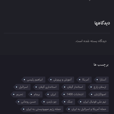
دیدگاهها
دیدگاه بسته شده است.
برچسب ها
آستارا
آمریکا
آموزش و پرورش
ابراهیم رئیسی
ارسلان زارع
استاندار گیلان
استانداری گیلان
اسرائیل
اصولگرایان
انتخابات 1400
ایران
برجام
تحریم
تیم ملی فوتبال ایران
جنگ
جو بایدن
حسن روحانی
حمله آمریکا و اسرائیل به ایران
حمله رژیم صهیونیستی به ایران