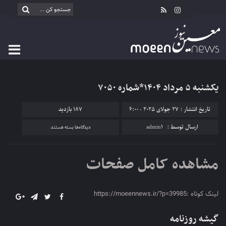
یکشنبه ۵ مرداد ۱۴۰۴*شماره ۷۰۵۰
تاریخ انتشار : 27 جولای 2025 - 6:00
187 بازدید
برای
ارسال توسط :
admin1
دیدگاه‌ها
بسته هستند
یکشنبه
۵
مشاهده کامل صفحات
مرداد
۱۴۰۴*شماره
۷۰۵۰
لینک کوتاه :https://moeennews.ir/?p=39985
گیشه روزنامه