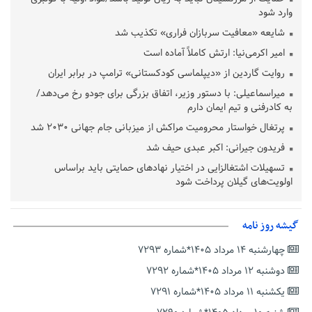
وارد شود
شایعه «معافیت سربازان فراری» تکذیب شد
امیر اکرمی‌نیا: ارتش کاملاً آماده است
روایت گاردین از «دیپلماسی کودکستانی» ترامپ در برابر ایران
میراسماعیلی: با دستور وزیر، اتفاق بزرگی برای جودو رخ می‌دهد/
به کادرفنی و تیم ایمان دارم
پرتغال خواستار محرومیت مراکش از میزبانی جام جهانی ۲۰۳۰ شد
فریدون جیرانی: اکبر عبدی حیف شد
تسهیلات اشتغالزایی در اختیار نهادهای حمایتی باید براساس
اولویت‌های گیلان پرداخت شود
زمان جلسه سرنوشت‌ساز هیات رئیسه فدراسیون فوتبال با حضور
قلعه‌نویی مشخص شد
گیشه روز نامه
دفتر رهبر انقلاب: مطالب خارج از مراجع رسمی فاقد سندیت است
چهارشنبه ۱۴ مرداد ۱۴۰۵*شماره ۷۲۹۳
بقائی: فضای مذاکرات فنی و سیاسی ایران و عمان درباره تنگه هرمز،
مثبت است
دوشنبه ۱۲ مرداد ۱۴۰۵*شماره ۷۲۹۲
رئیس سازمان جهاد کشاورزی استان: کشاورزان گیلان نسبت به
یکشنبه ۱۱ مرداد ۱۴۰۵*شماره ۷۲۹۱
دریافت یارانه کود اقدام کنند