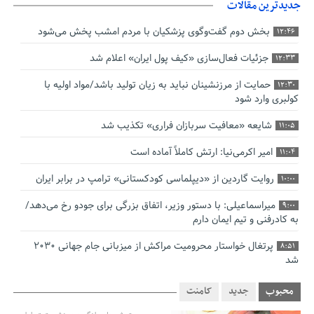
جدیدترین مقالات
بخش دوم گفت‌وگوی پزشکیان با مردم امشب پخش می‌شود
12:46
جزئیات فعال‌سازی «کیف پول ایران» اعلام شد
12:33
حمایت از مرزنشینان نباید به زیان تولید باشد/مواد اولیه با
12:30
کولبری وارد شود
شایعه «معافیت سربازان فراری» تکذیب شد
11:05
امیر اکرمی‌نیا: ارتش کاملاً آماده است
11:04
روایت گاردین از «دیپلماسی کودکستانی» ترامپ در برابر ایران
10:00
میراسماعیلی: با دستور وزیر، اتفاق بزرگی برای جودو رخ می‌دهد/
9:00
به کادرفنی و تیم ایمان دارم
پرتغال خواستار محرومیت مراکش از میزبانی جام جهانی ۲۰۳۰
8:51
شد
فریدون جیرانی: اکبر عبدی حیف شد
8:41
محبوب
جدید
کامنت
تسهیلات اشتغالزایی در اختیار نهادهای حمایتی باید براساس
0:58