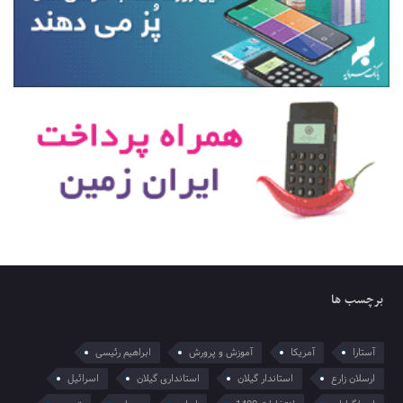
برچسب ها
آستارا
آمریکا
آموزش و پرورش
ابراهیم رئیسی
ارسلان زارع
استاندار گیلان
استانداری گیلان
اسرائیل