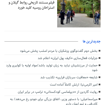
فیلم مستند تاریخی روابط گیلان و
استراخان روسیه کلید خورد
جديدترين ها
بخش دوم گفت‌وگوی پزشکیان با مردم امشب پخش می‌شود
جزئیات فعال‌سازی «کیف پول ایران» اعلام شد
حمایت از مرزنشینان نباید به زیان تولید باشد/مواد اولیه با کولبری وارد
شود
شایعه «معافیت سربازان فراری» تکذیب شد
امیر اکرمی‌نیا: ارتش کاملاً آماده است
روایت گاردین از «دیپلماسی کودکستانی» ترامپ در برابر ایران
میراسماعیلی: با دستور وزیر، اتفاق بزرگی برای جودو رخ می‌دهد/ به
کادرفنی و تیم ایمان دارم