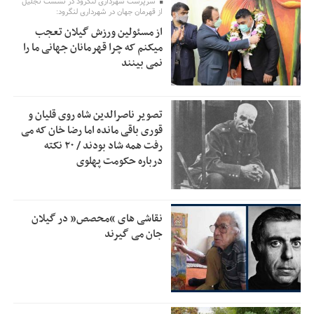
سرپرست شهرداری لنگرود در نشست تجلیل
اولویت‌های گیلان پرداخت شود
از قهرمان جهان در شهرداری لنگرود:
از مسئولین ورزش گیلان تعجب
زمان جلسه سرنوشت‌ساز هیات رئیسه فدراسیون فوتبال با حضور
2:53
میکنم که چرا قهرمانان جهانی ما را
قلعه‌نویی مشخص شد
نمی بینند
دفتر رهبر انقلاب: مطالب خارج از مراجع رسمی فاقد سندیت
2:50
است
تصویر ناصرالدین شاه روی قلیان و
بقائی: فضای مذاکرات فنی و سیاسی ایران و عمان درباره تنگه
2:46
قوری باقی مانده اما رضا خان که می
هرمز، مثبت است
رفت همه شاد بودند / ۲۰ نکته
درباره حکومت پهلوی
رئیس سازمان جهاد کشاورزی استان: کشاورزان گیلان نسبت به
1:30
دریافت یارانه کود اقدام کنند
تمدید مهلت اظهارنامه‌های مالیاتی سال ۱۴۰۴ تا پایان شهریورماه
1:00
نقاشی های “محصص” در گیلان
جان می گیرند