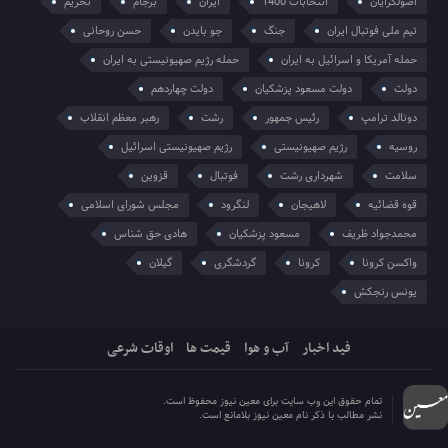
اصولگرایان
انتخابات 1400
ایران
برجام
تحریم
تیم ملی فوتبال ایران
جنگ
جو بایدن
حسن روحانی
حمله آمریکا و اسرائیل به ایران
حمله رژیم صهیونیستی به ایران
دولت
دولت مسعود پزشکیان
دولت چهاردهم
دونالد ترامپ
رئیس جمهور
رشت
رهبر معظم انقلاب
روسیه
رژیم صهیونیستی
رژیم صهیونیستی اسرائیل
سلامت
شهرداری رشت
فوتبال
قزوین
قوه قضائیه
لاهیجان
لنگرود
مجلس شورای اسلامی
محمدجواد ظریف
مسعود پزشکیان
هادی حق شناس
واکسن کرونا
کرونا
گردشگری
گیلان
یونس رنجکش
فید اخبار
آب و هوا
قیمت ها
اوقات شرعی
تمام حقوق این وب سایت برای معین نیوز محفوظ است.
نشر مطالب با ذکر نام معین نیوز بلامانع است.