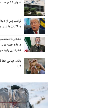
رایزنی برای بازگشت ایران به
آسمان کشور بسته
رتبه‌بندی تایمز
نفتکش ایرانی «سیلی سیتی» وارد
ترامپ پس از دیدار 
آب‌های سرزمینی ایران شد
مذاکرات با ایران با
ادامه حملات هوایی علیه مراکزی در
هشدار قاطعانه س
نقاط مختلف تهران/ آغاز پاسخ
درباره حمله دوباره
موشکی ایران به حملات
شدیدتری وارد خوا
شنیده شدن صدای انفجار در برخی
بانک جهانی خط فقر 
شهرهای ایران
کرد