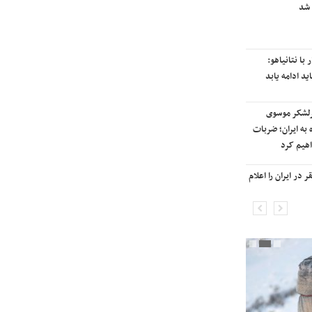
 شد
رایزنی برای بازگشت ایران به
رتبه‌بندی تایمز
با نتانیاهو:
نفتکش ایرانی «سیلی سیتی» وارد
ید ادامه یابد
آب‌های سرزمینی ایران شد
رلشکر موسوی
ادامه حملات هوایی علیه مراکزی در
 به ایران؛ ضربات
نقاط مختلف تهران/ آغاز پاسخ
هیم کرد
موشکی ایران به حملات
در ایران را اعلام
شنیده شدن صدای انفجار در برخی
شهرهای ایران

