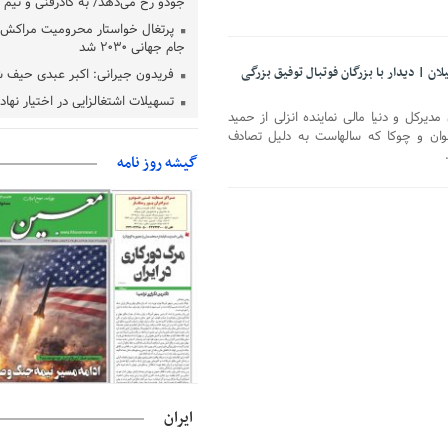
جودو رخ می‌دهد/ به کادرفنی و تیم ا
پرتغال خواستار محرومیت مراکش ا
جام جهانی ۲۰۳۰ شد
ان | دیدار با بزرگان فوتبال توفیق بزرگی
فریدون جیرانی: اکبر عبدی حیف 
تسهیلات اشتغالزایی در اختیار نها
دیرکل و دنیا مالی نماینده انزلی از حمید
باید براساس اولویت‌های گیلان پردا
ملوان و چوکا که سالهاست به دلیل تصادف
زمان جلسه سرنوشت‌ساز هیات رئ
گیشه روز نامه
فدراسیون فوتبال با حضور قلعه‌نو
دفتر رهبر انقلاب: مطالب خارج از
فاقد سندیت است
بقائی: فضای مذاکرات فنی و سیاسی
عمان درباره تنگه هرمز، مثبت است
رئیس سازمان جهاد کشاورزی استان
گیلان نسبت به دریافت یارانه کود اقد
پایان شهریورماه
ایران