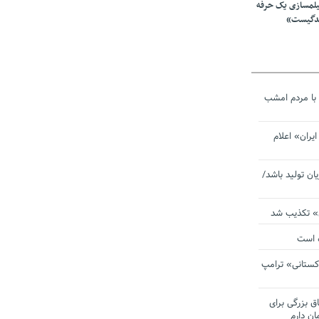
یلمسازی یک حرفه
ندگیست»
با مردم امشب
یران» اعلام
یان تولید باشد/
ی» تکذیب شد
ده است
دکستانی» ترامپ
اق بزرگی برای
ان دارم