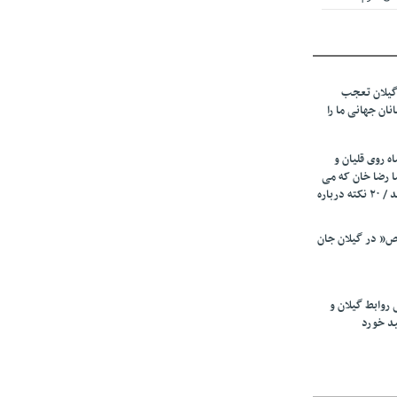
 از میزبانی
ف شد
گیلان تعجب
نهادهای حمایتی
نان جهانی ما را
 شود
 رئیسه
ه روی قلیان و
ی مشخص شد
ا رضا خان که می
رفت همه شاد بودند / ۲۰ نکته درباره
 از مراجع رسمی
” در گیلان جان
اسی ایران و
ان: کشاورزان
 روابط گیلان و
 کنند
ید خورد
تمدید مهلت اظهارنامه‌های مالیاتی سال ۱۴۰۴ تا