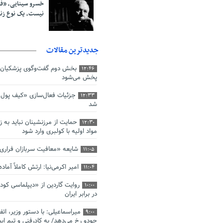
خسرو سینایی، «ف
نیست، یک نوع ز
جدیدترین مقالات
بخش دوم گفت‌وگوی پزشکیان 
12:46
پخش می‌شود
جزئیات فعال‌سازی «کیف پول ا
12:33
شد
حمایت از مرزنشینان نباید به ز
12:30
مواد اولیه با کولبری وارد شود
شایعه «معافیت سربازان فرار
11:05
امیر اکرمی‌نیا: ارتش کاملاً آما
11:04
روایت گاردین از «دیپلماسی کو
10:00
در برابر ایران
میراسماعیلی: با دستور وزیر، اتف
9:00
جودو رخ می‌دهد/ به کادرفنی و تیم ایم