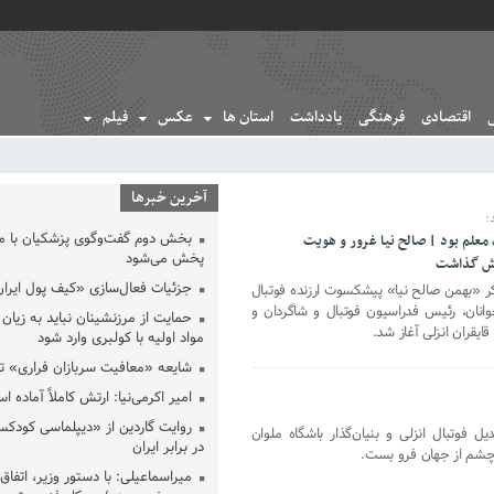
اقتصادی
فرهنگی
یادداشت
استان ها
عکس
فیلم
آخرین خبرها
؛
بخش دوم گفت‌وگوی پزشکیان با 
 معلم بود | صالح نیا غرور و هویت
پخش می‌شود
مایش گذاشت
جزئیات فعال‌سازی «کیف پول ایران
 «بهمن صالح نیا» پیشکسوت ارزنده فوتبال
وانان، رئیس فدراسیون فوتبال و شاگردان و
حمایت از مرزنشینان نباید به زیان 
یقران انزلی آغاز شد.
مواد اولیه با کولبری وارد شود
شایعه «معافیت سربازان فراری» 
امیر اکرمی‌نیا: ارتش کاملاً آماده ا
روایت گاردین از «دیپلماسی کودکس
یل فوتبال انزلی و بنیان‌گذار باشگاه ملوان
در برابر ایران
ی، چشم از جهان فرو بست.
میراسماعیلی: با دستور وزیر، اتفاق 