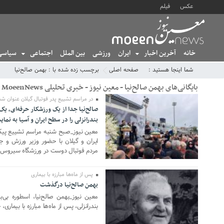
عکس
فیلم
خانه
آخرین اخبار
ایران
ورزشی
بین الملل
اجتماعی
سیاسی
شما اینجا هستید :
صفحه اصلی
برچسب زده شده با : بهمن صالح‌نیا
بایگانی‌های بهمن صالح‌نیا - معین نیوز - خبری تحلیلی MoeenNews
در مراسم تشییع پدر فوتبال گیلان عنوان شد
صالح‌نیا جدا از یک ورزشکار حرفه‌ای، یک
04 مه 2025
بندرانزلی را در سطح ایران و آسیا به ن
معین نیوز_صبح شنبه مراسم تشییع پیکر
ایران و گیلان با حضور وزیر ورزش و ج
مردم فوتبال دوست در ورزشگاه سیروس قا
پس از ماه‌ها مبارزه با بیماری
بهمن صالح‌نیا درگذشت
01 مه 2025
معین نیوز_بهمن صالح‌نیا، اسطوره بی‌بد
بندرانزلی، پس از ماه‌ها مبارزه با بیمار