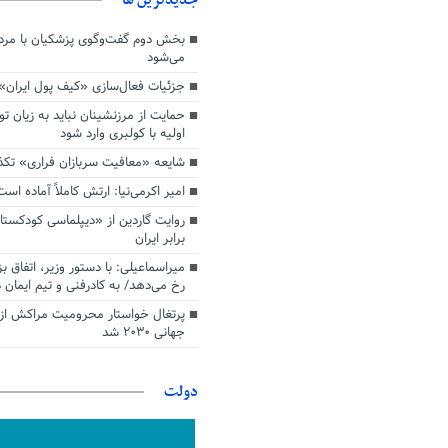
بخش دوم گفت‌وگوی پزشکیان با م
می‌شود
جزئیات فعال‌سازی «کیف پول ایران»
حمایت از مرزنشینان نباید به زیان تو
اولیه با کولبری وارد شود
شایعه «معافیت سربازان فراری» تک
امیر اکرمی‌نیا: ارتش کاملاً آماده است
روایت گاردین از «دیپلماسی کودکستا
برابر ایران
میراسماعیلی: با دستور وزیر، اتفاق ب
رخ می‌دهد/ به کادرفنی و تیم ایمان د
پرتغال خواستار محرومیت مراکش از 
جهانی ۲۰۳۰ شد
دولت