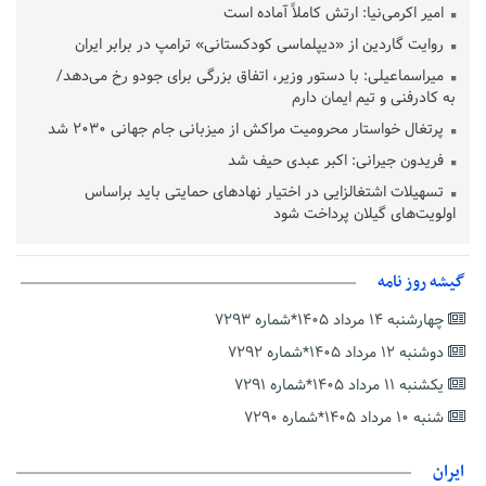
امیر اکرمی‌نیا: ارتش کاملاً آماده است
روایت گاردین از «دیپلماسی کودکستانی» ترامپ در برابر ایران
میراسماعیلی: با دستور وزیر، اتفاق بزرگی برای جودو رخ می‌دهد/
به کادرفنی و تیم ایمان دارم
پرتغال خواستار محرومیت مراکش از میزبانی جام جهانی ۲۰۳۰ شد
فریدون جیرانی: اکبر عبدی حیف شد
تسهیلات اشتغالزایی در اختیار نهادهای حمایتی باید براساس
اولویت‌های گیلان پرداخت شود
زمان جلسه سرنوشت‌ساز هیات رئیسه فدراسیون فوتبال با حضور
قلعه‌نویی مشخص شد
گیشه روز نامه
دفتر رهبر انقلاب: مطالب خارج از مراجع رسمی فاقد سندیت است
چهارشنبه ۱۴ مرداد ۱۴۰۵*شماره ۷۲۹۳
بقائی: فضای مذاکرات فنی و سیاسی ایران و عمان درباره تنگه هرمز،
مثبت است
دوشنبه ۱۲ مرداد ۱۴۰۵*شماره ۷۲۹۲
رئیس سازمان جهاد کشاورزی استان: کشاورزان گیلان نسبت به
یکشنبه ۱۱ مرداد ۱۴۰۵*شماره ۷۲۹۱
دریافت یارانه کود اقدام کنند
شنبه ۱۰ مرداد ۱۴۰۵*شماره ۷۲۹۰
تمدید مهلت اظهارنامه‌های مالیاتی سال ۱۴۰۴ تا پایان شهریورماه
ایران