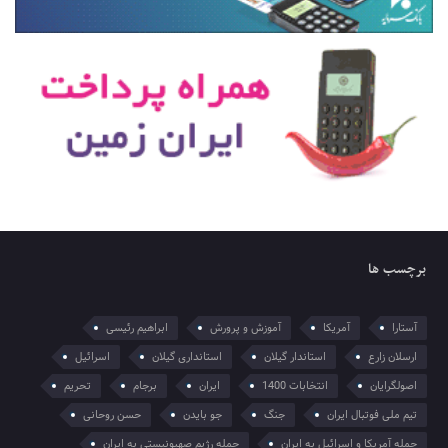
برچسب ها
آستارا
آمریکا
آموزش و پرورش
ابراهیم رئیسی
ارسلان زارع
استاندار گیلان
استانداری گیلان
اسرائیل
اصولگرایان
انتخابات 1400
ایران
برجام
تحریم
تیم ملی فوتبال ایران
جنگ
جو بایدن
حسن روحانی
حمله آمریکا و اسرائیل به ایران
حمله رژیم صهیونیستی به ایران