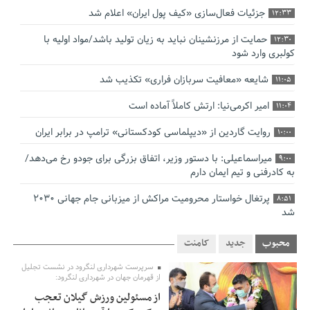
جزئیات فعال‌سازی «کیف پول ایران» اعلام شد
12:33
حمایت از مرزنشینان نباید به زیان تولید باشد/مواد اولیه با
12:30
کولبری وارد شود
شایعه «معافیت سربازان فراری» تکذیب شد
11:05
امیر اکرمی‌نیا: ارتش کاملاً آماده است
11:04
روایت گاردین از «دیپلماسی کودکستانی» ترامپ در برابر ایران
10:00
میراسماعیلی: با دستور وزیر، اتفاق بزرگی برای جودو رخ می‌دهد/
9:00
به کادرفنی و تیم ایمان دارم
پرتغال خواستار محرومیت مراکش از میزبانی جام جهانی ۲۰۳۰
8:51
شد
فریدون جیرانی: اکبر عبدی حیف شد
8:41
محبوب
جدید
کامنت
تسهیلات اشتغالزایی در اختیار نهادهای حمایتی باید براساس
0:58
سرپرست شهرداری لنگرود در نشست تجلیل
اولویت‌های گیلان پرداخت شود
از قهرمان جهان در شهرداری لنگرود:
از مسئولین ورزش گیلان تعجب
زمان جلسه سرنوشت‌ساز هیات رئیسه فدراسیون فوتبال با حضور
2:53