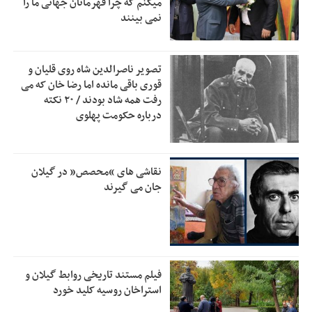
میکنم که چرا قهرمانان جهانی ما را
قلعه‌نویی مشخص شد
نمی بینند
دفتر رهبر انقلاب: مطالب خارج از مراجع رسمی فاقد سندیت
2:50
است
تصویر ناصرالدین شاه روی قلیان و
بقائی: فضای مذاکرات فنی و سیاسی ایران و عمان درباره تنگه
2:46
قوری باقی مانده اما رضا خان که می
هرمز، مثبت است
رفت همه شاد بودند / ۲۰ نکته
درباره حکومت پهلوی
رئیس سازمان جهاد کشاورزی استان: کشاورزان گیلان نسبت به
1:30
دریافت یارانه کود اقدام کنند
تمدید مهلت اظهارنامه‌های مالیاتی سال ۱۴۰۴ تا پایان شهریورماه
1:00
نقاشی های “محصص” در گیلان
جان می گیرند
فیلم مستند تاریخی روابط گیلان و
استراخان روسیه کلید خورد