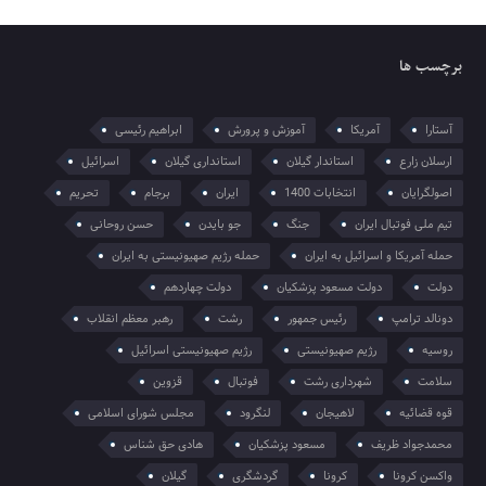
برچسب ها
آستارا
آمریکا
آموزش و پرورش
ابراهیم رئیسی
ارسلان زارع
استاندار گیلان
استانداری گیلان
اسرائیل
اصولگرایان
انتخابات 1400
ایران
برجام
تحریم
تیم ملی فوتبال ایران
جنگ
جو بایدن
حسن روحانی
حمله آمریکا و اسرائیل به ایران
حمله رژیم صهیونیستی به ایران
دولت
دولت مسعود پزشکیان
دولت چهاردهم
دونالد ترامپ
رئیس جمهور
رشت
رهبر معظم انقلاب
روسیه
رژیم صهیونیستی
رژیم صهیونیستی اسرائیل
سلامت
شهرداری رشت
فوتبال
قزوین
قوه قضائیه
لاهیجان
لنگرود
مجلس شورای اسلامی
محمدجواد ظریف
مسعود پزشکیان
هادی حق شناس
واکسن کرونا
کرونا
گردشگری
گیلان