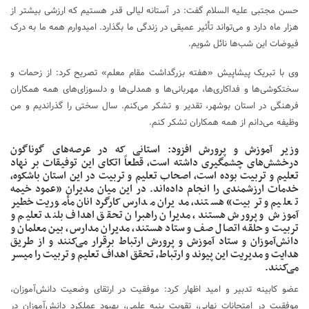
حسن مجتبی علیه السلام گفت: در آستانه لیالی قدر هستیم که ارزشی بیشتر از
هزار ماه دارد و می‌تواند تأثیر عمیقی در زندگی ما بگذارد. امیدوارم همه ما به درک
فیوضات این شب‌ها نائل شویم.
وی با تبریک پیشاپیش «هفته بزرگداشت مقام معلم» تصریح کرد: از زحمات و
سختکوشی‌ها و فداکاری‌ها، مهربانی‌ها و همدلی‌ها و دلسوزای‌های همه همکاران
فرهنگی در استان بوشهر، تقدیر و تشکر می‌کنم. سال سختی را گذراندیم و من
وظیفه می‌دانم از همه همکاران تشکر کنم.
وزیر آموزش و پرورش افزود: استانی که در عرصه‌های گوناگون
درخشش‌های چشمگیری داشته است، قطعاً اتکای این توفیقات بر نهاد
تعلیم و تربیت بوده است، اصحاب تعلیم و تربیت در این استان باشکوه،
خدمات ارزشمندی را انجام داده‌اند. در این میان مدیران «عمود خیمه
تعلیم و تربیت» هستند، مدیران مدارس کارگردانان مأموریت خطیر
آموزش و پرورش هستند، مدیران راهبران تحقق اهداف بلند تعلیم و
تربیت و حلقه اتصال صف و ستاد هستند، مدیران مدارس، بین معلمان و
دانش‌آموزان و ستاد آموزش و پرورش ارتباط برقرار می‌کنند و از طریق
هدایت و مدیریت این پیوند و ارتباط، تحقق اهداف تعلیم و تربیت را میسر
می‌کنند.
عضو کابینه تدبیر و امید اظهار کرد: موفقیت در ارتقای وضعیت دانش‌آموزان،
موفقیت در امتحانات نهایی، تقویت بنیه علمی، بهبود عملکرد دانش‌آموزان در