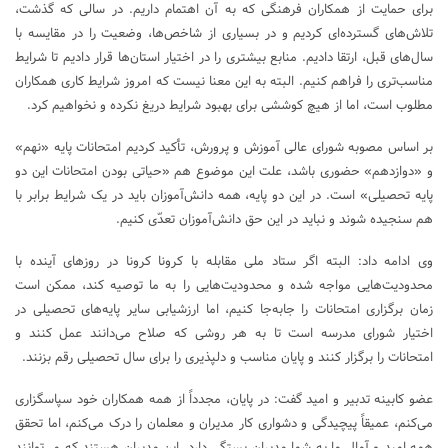
برای حمایت از همکاران فرهنگی که به آن اهتمام داریم. در سالی که گذشت،
تلاش‌های گسترده‌ای کردیم و در بسیاری از شاخص‌ها، وضعیت را در مقایسه با
سال‌های قبل، ارتقا دادیم. منابع بیشتری را در اختیار استان‌ها قرار دادیم تا شرایط
مناسب‌تری را فراهم کنیم. البته به این معنا نیست که امروز شرایط کاری همکاران
مطلوب است، اما از هیچ کوششی برای بهبود شرایط دریغ نکرده و نخواهیم کرد.
بر اساس مصوبه شورای عالی آموزش و پرورش، تأکید کردیم امتحانات پایه «نهم»
و «دوازدهم» حضوری باشد، علت این موضوع هم «حیاتی بودن امتحانات این دو
پایه تحصیلی» است. در این دو پایه، همه دانش‌آموزان باید در یک شرایط برابر با
هم سنجیده شوند و نباید در این حق دانش‌آموزان تعدّی کنیم.
وی ادامه داد: البته اگر ستاد ملی مقابله با کرونا کرونا در روزهای آینده با
محدودیت‌هایی مواجه شده و محدودیت‌هایی را به ما توصیه کند، ممکن است
زمان برگزاری امتحانات را جابه‌جا کنیم، اما ارزشیابی سایر پایه‌های تحصیلی در
اختیار شورای مدرسه است تا به هر روشی که صلاح می‌دانند عمل کنند و
امتحانات را برگزار کنند و پایان مناسب و دلپذیری را برای سال تحصیلی رقم بزنند.
عضو کابینه تدبیر و امید گفت: در پایان، مجدداً از همه همکاران خود سپاسگزاری
می‌کنم، عمیقاً پیچیدگی و دشواری کار مدیران و معلمان را درک می‌کنم، اما تحقق
همه امید و آمال ما به شما مدیران بستگی دارد. این مدیران هستند که می‌توانند