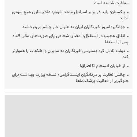
معافیت شایعه است
پاکستان: باید در برابر اسرائیل متحد شویم؛ عادی‌سازی هیچ سودی
ندارد
جهانگیر: امروز خبرنگاران ایران به عنوان خار چشم می‌درخشند
اتفاق عجیب در استقلال؛ امضای شجاعی پای صورت‌های مالی ٩ماه
پس از استعفا
دولت تلاش کرد دسترسی خبرنگاران به مدیران و اطلاعات را هموارتر
کند
از خیابان انسجام تا افتراق!
چالش نظارت بر درمانگران اینستاگرامی/ نسخه وزارت بهداشت برای
جلوگیری از فعالیت پزشک‌نماها
خبرنگارانی که جنگ را برای تاریخ نوشتند
پشتیبانی از زنجیره ارزش بادام زمینی در اولویت سیاست‌های
حمایتی گیلان است
بخش دوم گفت‌وگوی پزشکیان با مردم امشب پخش می‌شود
جزئیات فعال‌سازی «کیف پول ایران» اعلام شد
حمایت از مرزنشینان نباید به زیان تولید باشد/مواد اولیه با کولبری