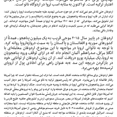
اعتبار ترکیه است. او اکنون به مثابه اسب تروا در اردوگاه ناتو است.
اردوغان حتی تلاش هم نمی‌کند که در دو حوزه حساس تهدید علیه جامعه و سیاست اروپا را پنهان کند:
ترک‌ تباران در قاره اروپا و مسئله پناهجویان. وی به وضوح فرآیند رادیکالیسم را در میان میلیون‌ها ترک
تبار تشویق می‌کند. مهاجرانی که از دهه ۱۹۷۰ میلادی به اروپا و عمدتاً آلمان مهاجرت کرده‌اند. این
افراط گرایی می‌طلبد که در مسیر تابعیت و فرآیند ادغام در وطن جدیدشان، به فرهنگ ترکیه‌ای خود
وفادار باقی بمانند.
اردوغان در پاییز سال ۲۰۱۵ موجی قریب به یک میلیون پناهجو، عمدتاً از
کشور‌های سوریه و افغانستان و پاکستان را به سمت دروازه‌اروپا روانه کرد.
با توجه به ناتوانی اروپا در مواجهه با این موضوع، اردوغان معامله‌ای با
آنگلا مرکل، صدراعظم آلمان انجام داد که در ازای توقف ورود پناهجویان
به اروپا، یک میلیارد یورو دریافت کند. از آن زمان، اردوغان از توانایی خود
در بازکردن دریچه این سد “به عنوان راهی برای اخاذی پول از اروپای
ترسیده” بهره می‌برد.
خطر اردوغان برای منافع ایالات متحده آشکار شده است، اما درک این مسئله دشوار است که چرا آمریکا
رفتار ظالمانه او را می‌پذیرد. ضربه‌ای که رئیس‌جمهور ترکیه به ناتو می‌زند، آمریکا را هم دچار آسیب
می‌کند. سیل پناهجویان به توانایی اروپا در مقابله با روسیه ضربه زده است. جنگ اردوغان با کردها نیز به
اعتماد متحدان ایالات متحده در سوریه و عراق خدشه وارد کرده و این پیام را به نیروهای محلّی فرستاد
که آمریکا دیوار قابل اتکایی نیست. به این تهدیدات جریان [سنّی مذهب] اخوان المسلمین را باید اضافه
کنیم که حکومت‌های طرفدار آمریکا در مصر، عربستان سعودی، اردن و کشورهای حاشیه خلیج فارس با
آن روبرو هستند. ایالات متحده خواهان هژمونی و سلطه ترکیه بر منطقه مدیترانه نیست. تنها مجازات
مبنی بر جلوگیری از فروش جنگنده F-۳۵ به دلیل خرید سیستم موشکی روسی از سوی آمریکا بازدارنده
نیست. اسرائیل فهرست بلندی از مشکلات مواجه است که منبع آن آنکارا است. اردوغان در منطقه