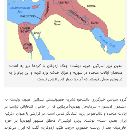
معین نیوز_اسرائیل هیوم نوشت: جنگ اردوغان با کردها نیز به اعتماد
متحدان ایالات متحده در سوریه و عراق خدشه وارد کرده و این پیام را به
نیروهای محلّی فرستاد که آمریکا دیوار قابل اتکایی نیست.
گروه سیاسی خبرگزاری دانشجو؛ نشریه صهیونیستی اسرائیل هیوم، وابسته به
«شلدون ادلسون» سرمایه‌دار یهودی-آمریکایی که از حامیان انتخاباتی ترامپ در
ایالات متحده و نتانیاهو در رژیم اشغالگر قدس است، در گزارشی با عنوان «ترکیه
ایران بعدی است» نوشت: برنارد لوئیس*، محقق مشهور [یهودی] در حوزه
خاورمیانه بعد از ریاست جمهوری «رجب طیّب اردوغان» گفت که ایران می‌تواند