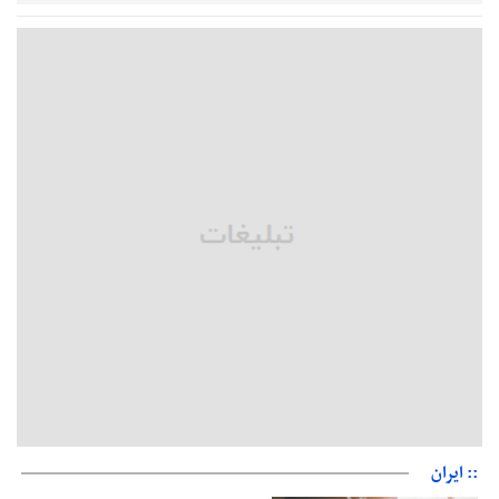
زمان جلسه سرنوشت‌ساز هیات رئیسه فدراسیون فوتبال با حضور
قلعه‌نویی مشخص شد
دفتر رهبر انقلاب: مطالب خارج از مراجع رسمی فاقد سندیت است
بقائی: فضای مذاکرات فنی و سیاسی ایران و عمان درباره تنگه هرمز،
مثبت است
رئیس سازمان جهاد کشاورزی استان: کشاورزان گیلان نسبت به
دریافت یارانه کود اقدام کنند
تمدید مهلت اظهارنامه‌های مالیاتی سال ۱۴۰۴ تا پایان شهریورماه
:: ایران