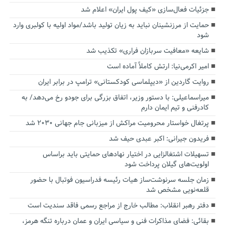
جزئیات فعال‌سازی «کیف پول ایران» اعلام شد
حمایت از مرزنشینان نباید به زیان تولید باشد/مواد اولیه با کولبری وارد
شود
شایعه «معافیت سربازان فراری» تکذیب شد
امیر اکرمی‌نیا: ارتش کاملاً آماده است
روایت گاردین از «دیپلماسی کودکستانی» ترامپ در برابر ایران
میراسماعیلی: با دستور وزیر، اتفاق بزرگی برای جودو رخ می‌دهد/ به
کادرفنی و تیم ایمان دارم
پرتغال خواستار محرومیت مراکش از میزبانی جام جهانی ۲۰۳۰ شد
فریدون جیرانی: اکبر عبدی حیف شد
تسهیلات اشتغالزایی در اختیار نهادهای حمایتی باید براساس
اولویت‌های گیلان پرداخت شود
زمان جلسه سرنوشت‌ساز هیات رئیسه فدراسیون فوتبال با حضور
قلعه‌نویی مشخص شد
دفتر رهبر انقلاب: مطالب خارج از مراجع رسمی فاقد سندیت است
بقائی: فضای مذاکرات فنی و سیاسی ایران و عمان درباره تنگه هرمز،