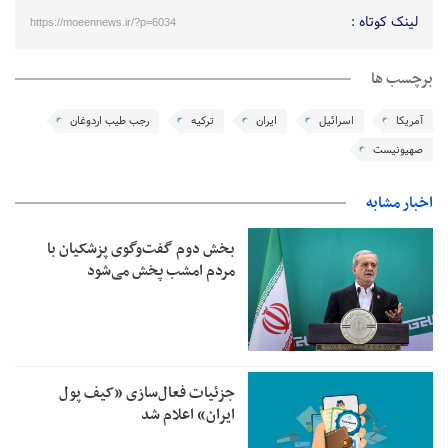
لینک کوتاه :
https://moeennews.ir/?p=6034
برچسب ها
آمریکا
اسرائیل
ایران
ترکیه
رجب طیب اردوغان
صهیونیست
اخبار مشابه
بخش دوم گفت‌وگوی پزشکیان با
مردم امشب پخش می‌شود
جزئیات فعال‌سازی «کیف پول
ایران» اعلام شد