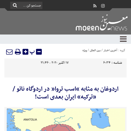
پ
گروه :
آخرین اخبار
/
بین الملل
/
ویژه
شناسه :
6034
17 اکتبر 2020 - 21:46
اردوغان به مثابه “اسب تروا” در اردوگاه ناتو /
«ترکیه» ایران بعدی است!