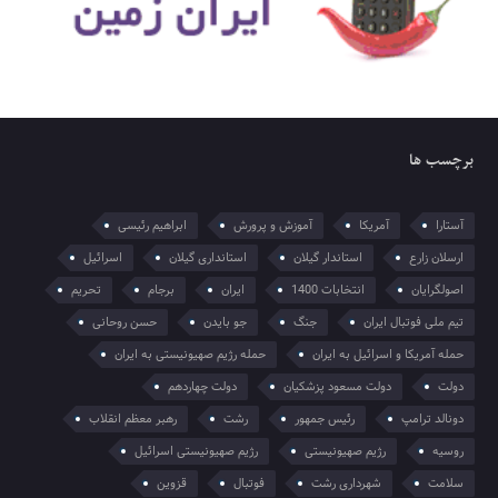
برچسب ها
آستارا
آمریکا
آموزش و پرورش
ابراهیم رئیسی
ارسلان زارع
استاندار گیلان
استانداری گیلان
اسرائیل
اصولگرایان
انتخابات 1400
ایران
برجام
تحریم
تیم ملی فوتبال ایران
جنگ
جو بایدن
حسن روحانی
حمله آمریکا و اسرائیل به ایران
حمله رژیم صهیونیستی به ایران
دولت
دولت مسعود پزشکیان
دولت چهاردهم
دونالد ترامپ
رئیس جمهور
رشت
رهبر معظم انقلاب
روسیه
رژیم صهیونیستی
رژیم صهیونیستی اسرائیل
سلامت
شهرداری رشت
فوتبال
قزوین