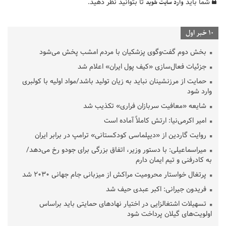
شما باید
تا بتوانید نظر دهید.
وارد سایت شوید
10 خبر اول
بخش دوم گفت‌وگوی پزشکیان با مردم امشب پخش می‌شود
جزئیات فعال‌سازی «کیف پول ایران» اعلام شد
حمایت از مرزنشینان نباید به زیان تولید باشد/مواد اولیه با کولبری
وارد شود
شایعه «معافیت سربازان فراری» تکذیب شد
امیر اکرمی‌نیا: ارتش کاملاً آماده است
روایت گاردین از «دیپلماسی کودکستانی» ترامپ در برابر ایران
میراسماعیلی: با دستور وزیر، اتفاق بزرگی برای جودو رخ می‌دهد/
به کادرفنی و تیم ایمان دارم
پرتغال خواستار محرومیت مراکش از میزبانی جام جهانی ۲۰۳۰ شد
فریدون جیرانی: اکبر عبدی حیف شد
تسهیلات اشتغالزایی در اختیار نهادهای حمایتی باید براساس
اولویت‌های گیلان پرداخت شود