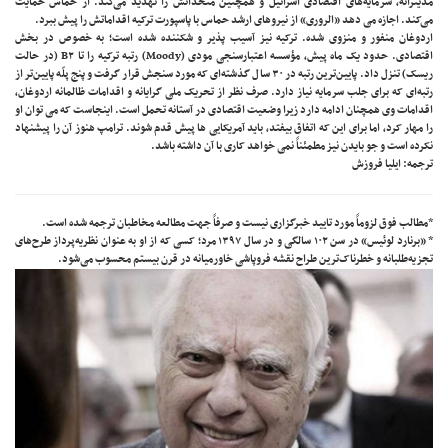
مدیترانه، سرمایه‌های اقتصادی اسرائیل و همچنین متحدانش را تهدید می‌کند. از حماس حمایت
می‌کند.
اجازه می دهد «الروری» از نیروهای ارشد حماس با پاسپورت ترکیه اقداماتش را پیش ببرد.
اردوغان منفور و منزوی شده. ترکیه نیز آسیب پذیر و شکننده شده است؛ به خصوص در بخش
اقتصادی. حدود یک ماه پیش، مؤسسه اعتبارسنجی مودی (Moody) رتبه ترکیه را تا B۲ (در حالت
ریسک) تنزل داد. پایین‌ترین رتبه در ۳۰ سال گذشته‌ای که مورد سنجش قرار گرفت و پنج پلّه پایین‌تر از
رتبه‌ای که برای جلب سرمایه نیاز دارد. صرف نظر از تحریک ملی گرایانه و اقدامات ظالمانه اردوغان،
اقدامات وی همچنان ادامه دارد زیرا وضعیت اقتصادی در آستانه تحمل است. اینجاست که می توان او
را مهار کرد، اما برای این که اتفاق بیفتد، باید آمریکایی ها پیش قدم شوند. ترامپ هنوز آن را پیشنهاد
نکرده است و جو بایدن نیز مطمئناً نمی خواهد کاری با آن داشته باشد.
ترجمه: ایلیا فروزش
*مطالب فوق لزوماً مورد تایید خبرگزاری نیست و صرفاً جهت مطالعه مخاطبان ترجمه شده است.
* «برنارد لوئیس» در سن ۱۰۲ سالگی و در سال ۱۳۹۷ مرد؛ کسی که از او به عنوان نظریه‌پرداز طرح‌های
تجزیه‌طلبانه و خطرناک‌ترین طراح نقشه فروپاشی خاورمیانه در قرن بیستم محسوب می‌شود.