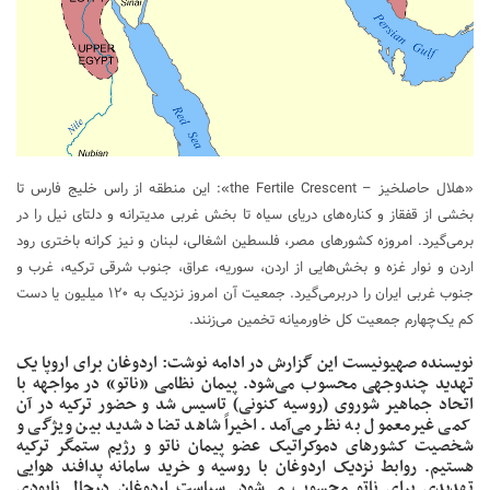
«هلال حاصلخیز – the Fertile Crescent»: این منطقه از راس خلیج فارس تا
بخشی از قفقاز و کناره‌های دریای سیاه تا بخش غربی مدیترانه و دلتای نیل را در
برمی‌گیرد. امروزه کشورهای مصر، فلسطین اشغالی، لبنان و نیز کرانه باختری رود
اردن و نوار غزه و بخش‌هایی از اردن، سوریه، عراق، جنوب شرقی ترکیه، غرب و
جنوب غربی ایران را دربرمی‌گیرد. جمعیت آن امروز نزدیک به ۱۲۰ میلیون یا دست
کم یک‌چهارم جمعیت کل خاورمیانه تخمین می‌زنند.
نویسنده صهیونیست این گزارش در ادامه نوشت: اردوغان برای اروپا یک
تهدید چندوجهی محسوب می‌شود. پیمان نظامی «ناتو» در مواجهه با
اتحاد جماهیر شوروی (روسیه کنونی) تاسیس شد و حضور ترکیه در آن
کمی غیرمعمول به نظر می‌آمد. اخیراً شاهد تضاد شدید بین ویژگی و
شخصیت کشورهای دموکراتیک عضو پیمان ناتو و رژیم ستمگر ترکیه
هستیم. روابط نزدیک اردوغان با روسیه و خرید سامانه پدافند هوایی
تهدیدی برای ناتو محسوب می‌شود. سیاست اردوغان درحال نابودی