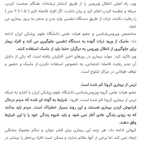
وی، راه اصلی انتقال ویروس را از طریق انتشار ترشحات هنگام صحبت کردن،
سرفه و عطسه کردن اعلام کرد و بیان داشت: اگر افراد فاصله لازم ( ۱.۵ تا ۲ متر )
را رعایت نکنند، ذرات از طریق دستگاه تنفسی وارد بدن و منجر به بروز بیماری می
شود.
متخصص ویروس‌شناسی و عضو هیات علمی دانشگاه علوم پزشکی ایران ادامه
داد:
ماسک از ورود ذرات آلوده به دستگاه تنفسی جلوگیری می کند و افراد بیمار
برای جلوگیری از انتقال ویروس به دیگران حتما باید از ماسک استفاده کنند.
وی تاکید کرد: موارد بیماری در روزهای اخیر افزایش یافته است که یکی از دلایل
آن عدم رعایت فاصله اجتماعی، به خصوص استفاده نکردن از ماسک و حضور و
توقف طولانی در مراکز شلوغ است.
ترس از بیماری کرونا کم شده است
عضو هیات علمی گروه ویروس‌شناسی دانشگاه علوم پزشکی ایران با اشاره به اینکه
ترس از بیماری کرونا کم شده است، افزود:
شرایط به گونه ای شده که مردم درحال
فراموش کردن بیماری هستند و این روند بسیار خطرناک است. مردم باید بدانند
که به زودی زندگی عادی آغاز نمی شود و باید شیوه زندگی خود را با این شرایط
وفق دهند.
کیوانی ادامه داد: هر چند این بیماری برای قشر جوان و سالم معمولا مشکلی
ایجاد نمی کند اما برخی از آنها علائم ندارند و ممکن است افراد پرخطر را بیشتر در