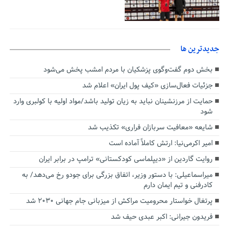
جديدترين ها
بخش دوم گفت‌وگوی پزشکیان با مردم امشب پخش می‌شود
جزئیات فعال‌سازی «کیف پول ایران» اعلام شد
حمایت از مرزنشینان نباید به زیان تولید باشد/مواد اولیه با کولبری وارد
شود
شایعه «معافیت سربازان فراری» تکذیب شد
امیر اکرمی‌نیا: ارتش کاملاً آماده است
روایت گاردین از «دیپلماسی کودکستانی» ترامپ در برابر ایران
میراسماعیلی: با دستور وزیر، اتفاق بزرگی برای جودو رخ می‌دهد/ به
کادرفنی و تیم ایمان دارم
پرتغال خواستار محرومیت مراکش از میزبانی جام جهانی ۲۰۳۰ شد
فریدون جیرانی: اکبر عبدی حیف شد