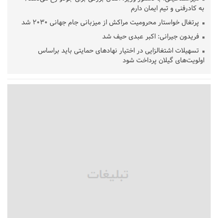
به کادرفنی و تیم ایمان دارم
پرتغال خواستار محرومیت مراکش از میزبانی جام جهانی ۲۰۳۰ شد
فریدون جیرانی: اکبر عبدی حیف شد
تسهیلات اشتغالزایی در اختیار نهادهای حمایتی باید براساس
اولویت‌های گیلان پرداخت شود
زمان جلسه سرنوشت‌ساز هیات رئیسه فدراسیون فوتبال با حضور
قلعه‌نویی مشخص شد
دفتر رهبر انقلاب: مطالب خارج از مراجع رسمی فاقد سندیت است
بقائی: فضای مذاکرات فنی و سیاسی ایران و عمان درباره تنگه هرمز،
مثبت است
رئیس سازمان جهاد کشاورزی استان: کشاورزان گیلان نسبت به
دریافت یارانه کود اقدام کنند
تمدید مهلت اظهارنامه‌های مالیاتی سال ۱۴۰۴ تا پایان شهریورماه