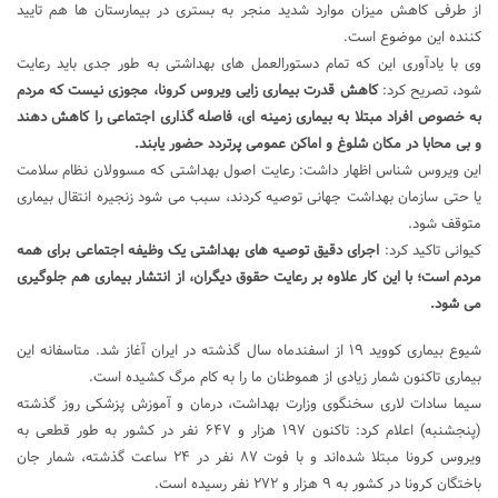
از طرفی کاهش میزان موارد شدید منجر به بستری در بیمارستان ها هم تایید
کننده این موضوع است.
وی با یادآوری این که تمام دستورالعمل های بهداشتی به طور جدی باید رعایت
شود، تصریح کرد:
کاهش قدرت بیماری زایی ویروس کرونا، مجوزی نیست که مردم
به خصوص افراد مبتلا به بیماری زمینه ای، فاصله گذاری اجتماعی را کاهش دهند
و بی محابا در مکان شلوغ و اماکن عمومی پرتردد حضور یابند.
این ویروس شناس اظهار داشت: رعایت اصول بهداشتی که مسوولان نظام سلامت
یا حتی سازمان بهداشت جهانی توصیه کردند، سبب می شود زنجیره انتقال بیماری
متوقف شود.
کیوانی تاکید کرد:
اجرای دقیق توصیه های بهداشتی یک وظیفه اجتماعی برای همه
مردم است؛ با این کار علاوه بر رعایت حقوق دیگران، از انتشار بیماری هم جلوگیری
می شود.
شیوع بیماری کووید ۱۹ از اسفندماه سال گذشته در ایران آغاز شد. متاسفانه این
بیماری تاکنون شمار زیادی از هموطنان ما را به کام مرگ کشیده است.
سیما سادات لاری سخنگوی وزارت بهداشت، درمان و آموزش پزشکی روز گذشته
(پنجشنبه) اعلام کرد: تاکنون ۱۹۷ هزار و ۶۴۷ نفر در کشور به طور قطعی به
ویروس کرونا مبتلا شده‌اند و با فوت ۸۷ نفر در ۲۴ ساعت گذشته، شمار جان
باختگان کرونا در کشور به ۹ هزار و ۲۷۲ نفر رسیده است.