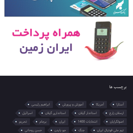
برچسب ها
آستارا
آمریکا
آموزش و پرورش
ابراهیم رئیسی
ارسلان زارع
استاندار گیلان
استانداری گیلان
اسرائیل
اصولگرایان
انتخابات 1400
ایران
برجام
تحریم
تیم ملی فوتبال ایران
جنگ
جو بایدن
حسن روحانی