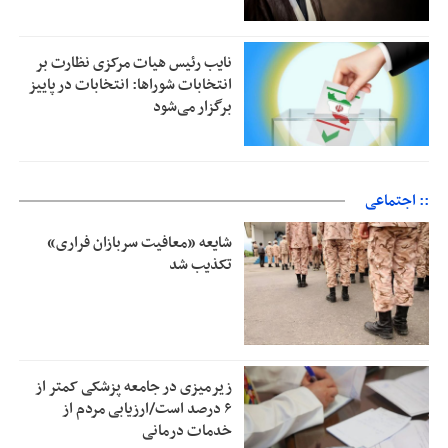
نایب رئیس هیات مرکزی نظارت بر
انتخابات شوراها: انتخابات در پاییز
برگزار می‌شود
:: اجتماعی
شایعه «معافیت سربازان فراری»
تکذیب شد
زیرمیزی در جامعه پزشکی کمتر از
۶ درصد است/ارزیابی مردم از
خدمات درمانی