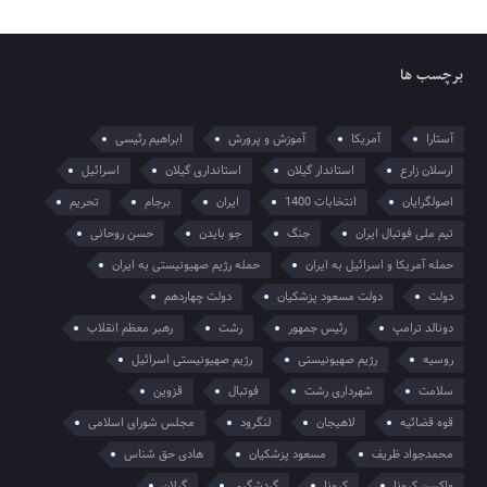
برچسب ها
آستارا
آمریکا
آموزش و پرورش
ابراهیم رئیسی
ارسلان زارع
استاندار گیلان
استانداری گیلان
اسرائیل
اصولگرایان
انتخابات 1400
ایران
برجام
تحریم
تیم ملی فوتبال ایران
جنگ
جو بایدن
حسن روحانی
حمله آمریکا و اسرائیل به ایران
حمله رژیم صهیونیستی به ایران
دولت
دولت مسعود پزشکیان
دولت چهاردهم
دونالد ترامپ
رئیس جمهور
رشت
رهبر معظم انقلاب
روسیه
رژیم صهیونیستی
رژیم صهیونیستی اسرائیل
سلامت
شهرداری رشت
فوتبال
قزوین
قوه قضائیه
لاهیجان
لنگرود
مجلس شورای اسلامی
محمدجواد ظریف
مسعود پزشکیان
هادی حق شناس
واکسن کرونا
کرونا
گردشگری
گیلان