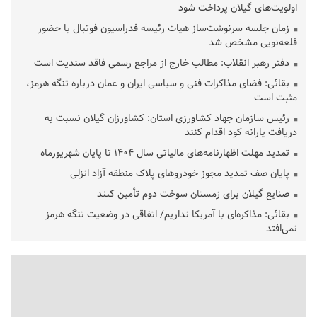
اولویت‌های گیلان پرداخت شود
زمان جلسه سرنوشت‌ساز هیات رئیسه فدراسیون فوتبال با حضور
قلعه‌نویی مشخص شد
دفتر رهبر انقلاب: مطالب خارج از مراجع رسمی فاقد سندیت است
بقائی: فضای مذاکرات فنی و سیاسی ایران و عمان درباره تنگه هرمز،
مثبت است
رئیس سازمان جهاد کشاورزی استان: کشاورزان گیلان نسبت به
دریافت یارانه کود اقدام کنند
تمدید مهلت اظهارنامه‌های مالیاتی سال ۱۴۰۴ تا پایان شهریورماه
پایان صف تمدید مجوز خودروهای پلاک منطقه آزاد انزلی
صنایع گیلان برای زمستان سوخت دوم تأمین کنند
بقائی: مذاکره‌ای با آمریکا نداریم/ اتفاقی در وضعیت تنگه هرمز
نمی‌افتد
بانک مرکزی: تعهدات ارزی منقضی شده رسیدگی می شوند
نایب رئیس هیات مرکزی نظارت بر انتخابات شوراها: انتخابات در
پاییز برگزار می‌شود
خسرو سینایی، «فیلمسازی یک حرفه نیست، یک نوع زندگیست»