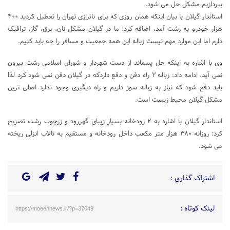
بپردازیم مشکل حل می شود.
استاندار گیلان با بیان اینکه همان روزی که برای ناترازی تهران را تعطیل کردید ۴۰۰
هزار خودرو به رشت آمد، اضافه کرد: ما در گیلان مشکل نان، برق، گاز، ترافیک
دارم اما این موارد مهم نیست زباله این همه جمعیت و مسافر را چه باید کنیم.
وی با اشاره به اینکه حل پسماند از دست شهردار و شورای اسلامی رشت بیرون
نمی آید، ادامه داد: زباله ۲ راه دفن و دفع داردکه در گیلان دفن نمی شود کرد لذا
باید دفع شود که نیاز به زباله سوز داریم و راه دیگیری وجود ندارد اصلی ترین
مشکل گیلان محیط زیست است.
استاندار گیلان با اشاره به ۲ رودخانه بسیار زیبای گهررود و زرجوب رشت تصربح
کرد: روزانه ۳۸۰ هزار متر مکعب داخل رودخانه و مستقیم به تالاب انزلی ریخته
می شود.
اشتراک گذاری :
لینک کوتاه :
https://moeennews.ir/?p=37049