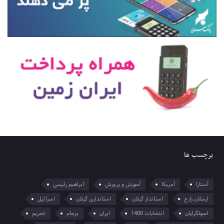
برچسب ها
آستارا
آمریکا
آموزش و پرورش
ابراهیم رئیسی
ارسلان زارع
استاندار گیلان
استانداری گیلان
اسرائیل
اصولگرایان
انتخابات 1400
ایران
برجام
تحریم