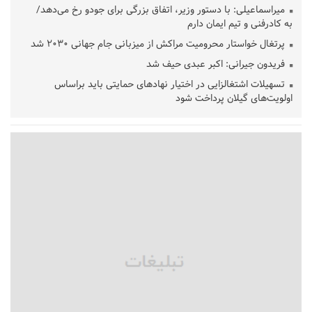
میراسماعیلی: با دستور وزیر، اتفاق بزرگی برای جودو رخ می‌دهد/
به کادرفنی و تیم ایمان دارم
پرتغال خواستار محرومیت مراکش از میزبانی جام جهانی ۲۰۳۰ شد
فریدون جیرانی: اکبر عبدی حیف شد
تسهیلات اشتغالزایی در اختیار نهادهای حمایتی باید براساس
اولویت‌های گیلان پرداخت شود
زمان جلسه سرنوشت‌ساز هیات رئیسه فدراسیون فوتبال با حضور
قلعه‌نویی مشخص شد
دفتر رهبر انقلاب: مطالب خارج از مراجع رسمی فاقد سندیت است
بقائی: فضای مذاکرات فنی و سیاسی ایران و عمان درباره تنگه هرمز،
مثبت است
رئیس سازمان جهاد کشاورزی استان: کشاورزان گیلان نسبت به
دریافت یارانه کود اقدام کنند
تمدید مهلت اظهارنامه‌های مالیاتی سال ۱۴۰۴ تا پایان شهریورماه