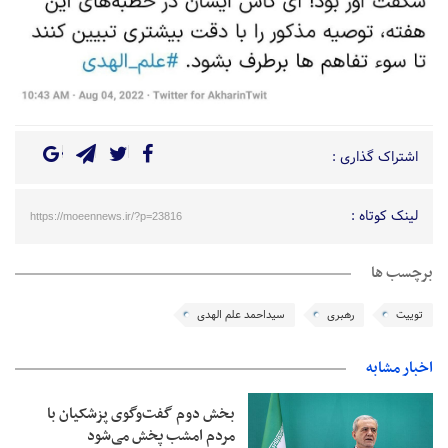
اشتراک گذاری :
لینک کوتاه :
https://moeennews.ir/?p=23816
برچسب ها
توییت
رهبری
سیداحمد علم الهدی
اخبار مشابه
بخش دوم گفت‌وگوی پزشکیان با
مردم امشب پخش می‌شود