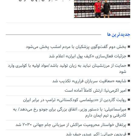
جديدترين ها
بخش دوم گفت‌وگوی پزشکیان با مردم امشب پخش می‌شود
جزئیات فعال‌سازی «کیف پول ایران» اعلام شد
حمایت از مرزنشینان نباید به زیان تولید باشد/مواد اولیه با کولبری وارد
شود
شایعه «معافیت سربازان فراری» تکذیب شد
امیر اکرمی‌نیا: ارتش کاملاً آماده است
روایت گاردین از «دیپلماسی کودکستانی» ترامپ در برابر ایران
میراسماعیلی: با دستور وزیر، اتفاق بزرگی برای جودو رخ می‌دهد/ به
کادرفنی و تیم ایمان دارم
پرتغال خواستار محرومیت مراکش از میزبانی جام جهانی ۲۰۳۰ شد
فریدون جیرانی: اکبر عبدی حیف شد