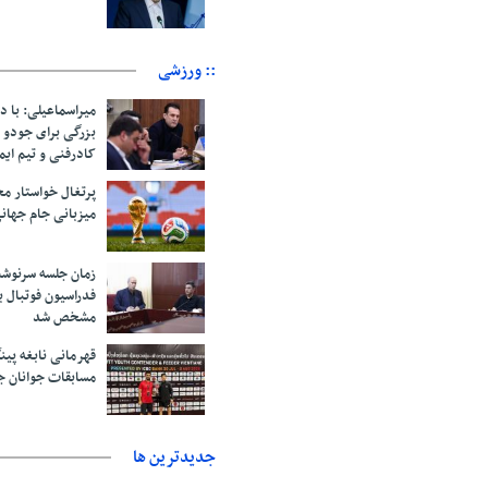
:: ورزشی
میراسماعیلی: با د
بزرگی برای جودو 
کادرفنی و تیم ایم
پرتغال خواستار م
میزبانی جام جهانی ۲۰۳۰ 
زمان جلسه سرنوشت
فدراسیون فوتبال ب
مشخص شد
قهرمانی نابغه پین
مسابقات جوانان ج
جديدترين ها