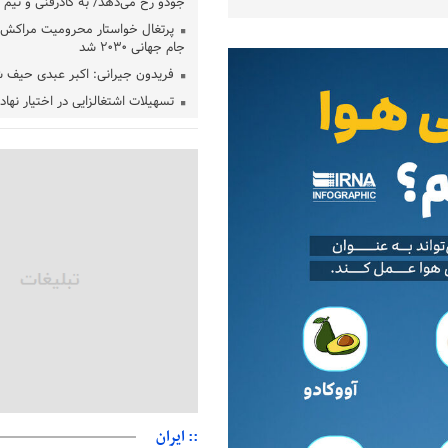
جودو رخ می‌دهد/ به کادرفنی و تیم ا
پرتغال خواستار محرومیت مراکش ا
جام جهانی ۲۰۳۰ شد
فریدون جیرانی: اکبر عبدی حیف 
تسهیلات اشتغالزایی در اختیار نها
باید براساس اولویت‌های گیلان پردا
زمان جلسه سرنوشت‌ساز هیات رئ
فدراسیون فوتبال با حضور قلعه‌نو
دفتر رهبر انقلاب: مطالب خارج از
فاقد سندیت است
بقائی: فضای مذاکرات فنی و سیاسی
عمان درباره تنگه هرمز، مثبت است
رئیس سازمان جهاد کشاورزی استان
گیلان نسبت به دریافت یارانه کود اقد
پایان شهریورماه
:: ایران