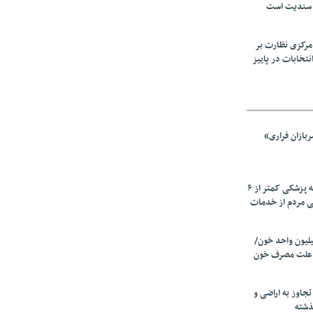
 سندیت است
مرکزی نظارت بر
نتخابات در پاییز
بازان فراری»
زیرمیزی در جامعه پزشکی کمتر از ۶
ی مردم از خدمات
ین سالانه ۲٫۵میلیون واحد خون/
 علت مصرف‌ خون
دی تجاوز به اراضی و