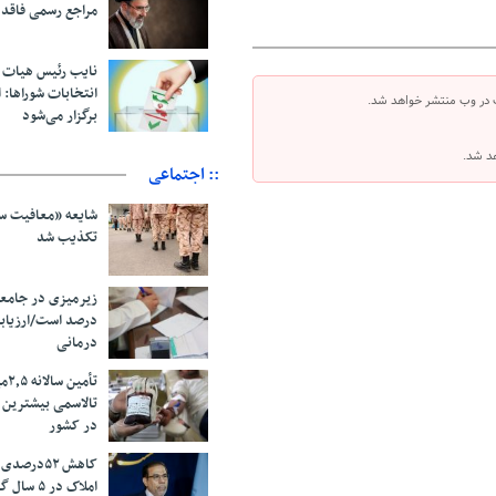
مراجع رسمی فاقد
نایب رئیس هیات 
انتخابات شوراها: ا
 در وب منتشر خواهد شد.
برگزار می‌شود
هد شد.
:: اجتماعی
شایعه «معافیت سر
تکذیب شد
درصد است/ارزیاب
درمانی
تأم
تالاسمی بیشترین
در کشور
کاهش ۵۲درص
املاک در ۵ سال گذشته