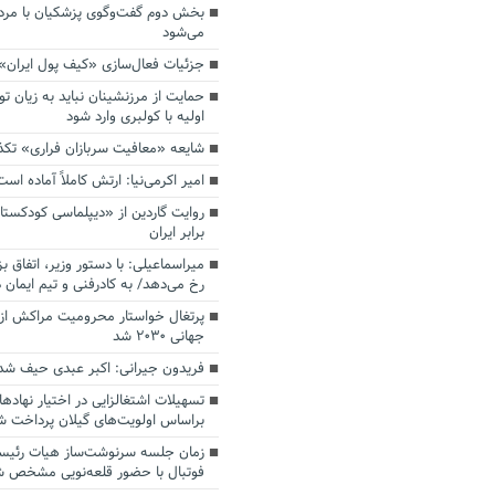
بخش دوم گفت‌وگوی پزشکیان با م
می‌شود
جزئیات فعال‌سازی «کیف پول ایران»
حمایت از مرزنشینان نباید به زیان تو
اولیه با کولبری وارد شود
شایعه «معافیت سربازان فراری» تک
امیر اکرمی‌نیا: ارتش کاملاً آماده است
روایت گاردین از «دیپلماسی کودکستا
برابر ایران
میراسماعیلی: با دستور وزیر، اتفاق ب
رخ می‌دهد/ به کادرفنی و تیم ایمان د
پرتغال خواستار محرومیت مراکش از 
جهانی ۲۰۳۰ شد
فریدون جیرانی: اکبر عبدی حیف شد
تسهیلات اشتغالزایی در اختیار نهادها
براساس اولویت‌های گیلان پرداخت ش
زمان جلسه سرنوشت‌ساز هیات رئیس
فوتبال با حضور قلعه‌نویی مشخص 