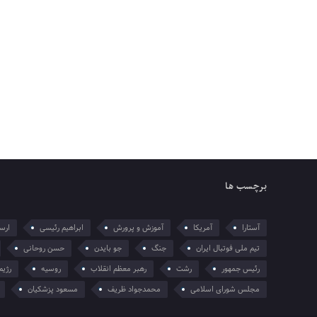
برچسب ها
آستارا
آمریکا
آموزش و پرورش
ابراهیم رئیسی
ارسل
تیم ملی فوتبال ایران
جنگ
جو بایدن
حسن روحانی
رئیس جمهور
رشت
رهبر معظم انقلاب
روسیه
رژیم
مجلس شورای اسلامی
محمدجواد ظریف
مسعود پزشکیان