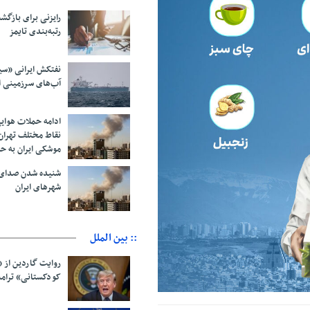
رایزنی برای بازگشت
رتبه‌بندی تایمز
نفتکش ایرانی «سی
آب‌های سرزمینی ا
ادامه حملات هوای
نقاط مختلف تهران/
موشکی ایران به ح
شنیده شدن صدای 
شهرهای ایران
:: بین الملل
روایت گاردین از 
کودکستانی» ترامپ 