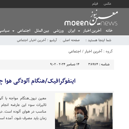
عکس
فیلم
خانه
آخرین اخبار
ایران
ورزشی
بین الملل
اجتماعی
سیاسی
شما اینجا هستید :
صفحه اصلی
آرشیو :
آخرین اخبار
,
اجتماعی
گروه :
آخرین اخبار
/
اجتماعی
شناسه :
38974
14 دسامبر 2024 - 9:02
اینفوگرافیک/هنگام آلودگی هوا چ
معین نیوز_هنگام مواجه با آلو
تاثیرات سوء این عارضه انجام 
مناسب در هوای آلوده است. در ا
زمان باید مصرف شود، آمده اس