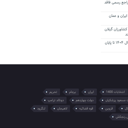
راجع رسمی فاقد
یران و عمان
کشاورزان گیلان
د
تمدید مهلت اظهارنامه‌های مالیاتی سال ۱۴۰۴ تا پایان
انتخابات 1400
ایران
برجام
تحریم
 مسعود پزشکیان
دولت چهاردهم
دونالد ترامپ
ال
قزوین
قوه قضائیه
لاهیجان
لنگرود
 رنجکش