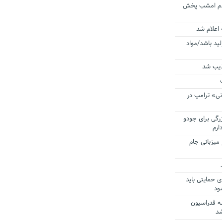
ردم امشب پخش
 اعلام شد
لید باشد/مواد
ذیب شد
نی» ترامپ در
زرگی برای جودو
ارم
میزبانی جام
ی حمایتی باید
ود
ه فدراسیون
شد