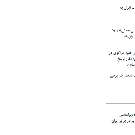
 ایران به
لی سیتی» وارد
یران شد
ی علیه مراکزی در
 آغاز پاسخ
ملات
انفجار در برخی
«دیپلماسی
در برابر ایران