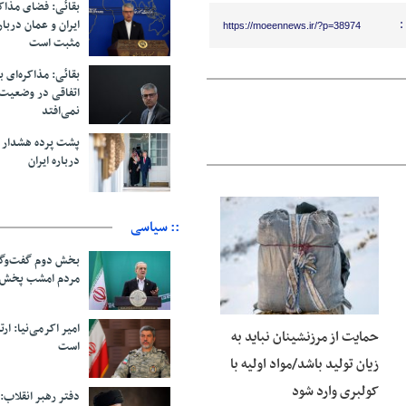
بقائی: فضای مذاک
:
ایران و عمان دربار
https://moeennews.ir/?p=38974
مثبت است
بقائی: مذاکره‌ای ب
اتفاقی در وضعیت 
نمی‌افتد
پشت پرده هشدار ب
درباره ایران
:: سیاسی
06 آگوست 2026
بخش دوم گفت‌وگو
مردم امشب پخش 
امیر اکرمی‌نیا: ارت
حمایت از مرزنشینان نباید به
است
زیان تولید باشد/مواد اولیه با
کولبری وارد شود
دفتر رهبر انقلاب: