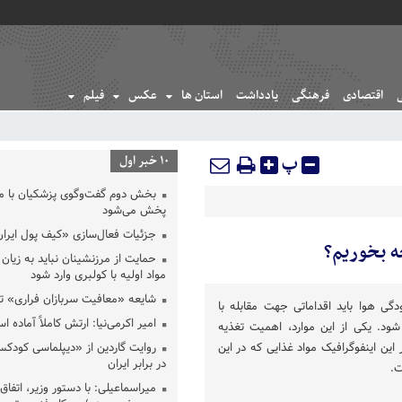
اقتصادی
فرهنگی
یادداشت
استان ها
عکس
فیلم
پ
10 خبر اول
بخش دوم گفت‌وگوی پزشکیان با 
پخش می‌شود
جزئیات فعال‌سازی «کیف پول ایران
ه بخوریم؟
حمایت از مرزنشینان نباید به زیان 
مواد اولیه با کولبری وارد شود
شایعه «معافیت سربازان فراری» 
دگی هوا باید اقداماتی جهت مقابله با
امیر اکرمی‌نیا: ارتش کاملاً آماده ا
شود. یکی از این موارد، اهمیت تغذیه
ین اینفوگرافیک مواد غذایی که در این
روایت گاردین از «دیپلماسی کودکس
در برابر ایران
ت.
میراسماعیلی: با دستور وزیر، اتفاق 