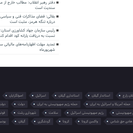
دفتر رهبر انقلاب: مطالب خارج از م
سندیت است
بقائی: فضای مذاکرات فنی و سیاسی ا
درباره تنگه هرمز، مثبت است
رئیس سازمان جهاد کشاورزی استان: 
نسبت به دریافت یارانه کود اقدام کنن
شهریورماه
ان زارع
استاندار گیلان
استانداری گیلان
اسرائیل
اصولگرایان
حمله آمریکا و اسرائیل به ایران
حمله رژیم صهیونیستی به ایران
دولت
دولت
 صهیونیستی
رژیم صهیونیستی اسرائیل
سلامت
شهرداری رشت
فوتب
هادی حق شناس
واکسن کرونا
کرونا
گردشگری
گیلان
یونس