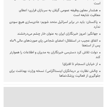
است
هشدار معاون وظیفه عمومی گیلان به سربازان فراری؛ اعطای
معافیت شایعه است
پاکستان: باید در برابر اسرائیل متحد شویم؛ عادی‌سازی هیچ سودی
ندارد
جهانگیر: امروز خبرنگاران ایران به عنوان خار چشم می‌درخشند
اتفاق عجیب در استقلال؛ امضای شجاعی پای صورت‌های مالی ٩ماه
پس از استعفا
دولت تلاش کرد دسترسی خبرنگاران به مدیران و اطلاعات را هموارتر
کند
از خیابان انسجام تا افتراق!
چالش نظارت بر درمانگران اینستاگرامی/ نسخه وزارت بهداشت برای
جلوگیری از فعالیت پزشک‌نماها
خبرنگارانی که جنگ را برای تاریخ نوشتند
پشتیبانی از زنجیره ارزش بادام زمینی در اولویت سیاست‌های
حمایتی گیلان است
بخش دوم گفت‌وگوی پزشکیان با مردم امشب پخش می‌شود