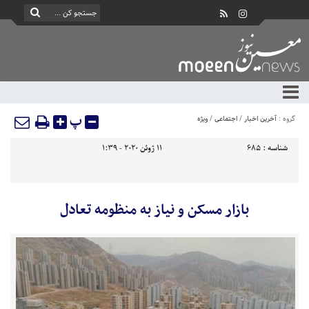
پ
گروه :
آخرین اخبار
/
اجتماعی
/
ویژه
شناسه :
685
11 ژوئن 2020 - 1:39
بازار مسکن و نیاز به منظومه تعادل