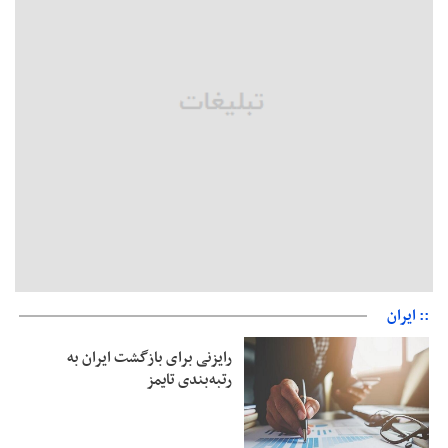
جزئیات فعال‌سازی «کیف پول ایران» اعلام شد
حمایت از مرزنشینان نباید به زیان تولید باشد/مواد اولیه با کولبری
وارد شود
شایعه «معافیت سربازان فراری» تکذیب شد
امیر اکرمی‌نیا: ارتش کاملاً آماده است
:: ایران
رایزنی برای بازگشت ایران به
رتبه‌بندی تایمز