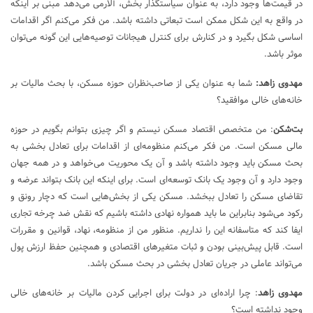
در قیمت‌ها وجود دارد، به عنوان سیاستگذار بخش، آلارمی می‌دهد مبنی بر اینکه
در واقع به این شکل ممکن است تبعاتی داشته باشد. من فکر می‌کنم اگر اقدامات
اساسی شکل بگیرد و در کنارش برای کنترل هیجانات توصیه‌هایی این گونه می‌توان
موثر باشد.
مهدوی زاهد:
شما به عنوان یکی از صاحب‌نظران حوزه مسکن، با بحث مالیات بر
خانه‌های خالی موافقید؟
بت‌شکن
: من متخصص اقتصاد مسکن نیستم و اگر چیزی بتوانم بگویم در حوزه
مالی مسکن است. من فکر می‌کنم منظومه‌ای از اقدامات برای تعادل بخشی به
بحث مسکن باید وجود داشته باشد و آن یک محوریت می‌خواهد و در همه جهان
وجود دارد و آن وجود یک بانک توسعه‌ای است. برای اینکه این بانک بتواند عرضه و
تقاضای مسکن را تعادل ببخشد. مسکن یکی از بخش‌هایی است که دچار رونق و
رکود می‌شود بنابراین ما باید همواره نهادی داشته باشیم که نقش ضد چرخه تجاری
ایفا کند که متاسفانه این را نداریم. منظور من از منظومه، نهاد، قوانین و مقررات
است. قابل پیش‌بینی بودن و ثبات متغیرهای اقتصادی و همچنین حفظ ارزش پول
می‌تواند عاملی در جریان تعادل بخشی در بحث مسکن باشد.
مهدوی زاهد
: چرا اراده‌ای در دولت برای اجرایی کردن مالیات بر خانه‌های خالی
وجود نداشته است؟