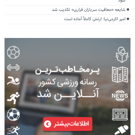
شود
شایعه «معافیت سربازان فراری» تکذیب شد
امیر اکرمی‌نیا: ارتش کاملاً آماده است