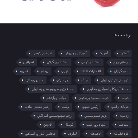
برچسب ها
آستارا
آمریکا
آموزش و پرورش
ابراهیم رئیسی
ارسلان زارع
استاندار گیلان
استانداری گیلان
اسرائیل
اصولگرایان
انتخابات 1400
ایران
برجام
تحریم
تیم ملی فوتبال ایران
جنگ
جو بایدن
حسن روحانی
حمله آمریکا و اسرائیل به ایران
حمله رژیم صهیونیستی به ایران
دولت
دولت مسعود پزشکیان
دولت چهاردهم
دونالد ترامپ
رئیس جمهور
رشت
رهبر معظم انقلاب
روسیه
رژیم صهیونیستی
رژیم صهیونیستی اسرائیل
سلامت
شهرداری رشت
فوتبال
قزوین
قوه قضائیه
لاهیجان
لنگرود
مجلس شورای اسلامی