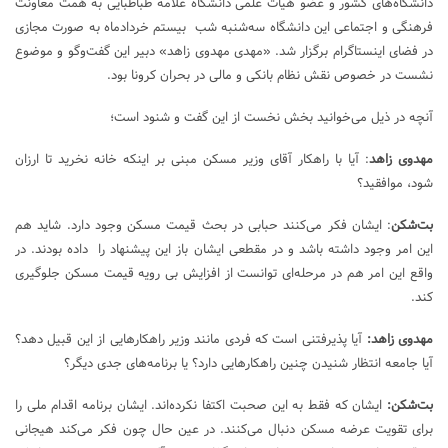
دانشگاه‌های کشور و عضو هیات علمی دانشگاه علامه طباطبایی به همت معاونت
فرهنگی و اجتماعی این دانشگاه سه‌شنبه شب بیستم خردادماه به صورت مجازی
در فضای اینستاگرام برگزار شد. «مهدی مهدوی زاهد» دبیر این گفت‌وگو و موضوع
نشست در خصوص نقش نظام بانکی و مالی در بحران کرونا بود.
آنچه در ذیل می‌خوانید بخش نخست از این گفت و شنود است؛
مهدوی زاهد
: آیا با راهکار آقای وزیر مسکن مبنی بر اینکه خانه نخرید تا ارزان
شود، موافقید؟
بت‌شکن
: ایشان فکر می‌کنند حبابی در بحث قیمت مسکن وجود دارد. شاید هم
این امر وجود داشته باشد و در مقطعی ایشان باز این پیشنهاد را داده بودند. در
واقع این امر هم در مرحله‌ای توانست از افزایش بی رویه قیمت مسکن جلوگیری
کند.
مهدوی زاهد:
آیا پذیرفتنی است که فردی مانند وزیر راهکارهایی از این قبیل دهد؟
آیا جامعه انتظار شنیدن چنین راهکارهایی دارد؟ یا برنامه‌های جدی دیگر؟
بت‌شکن:
ایشان که فقط به این صحبت اکتفا نکرده‌اند. ایشان برنامه اقدام ملی را
برای تقویت عرضه مسکن دنبال می‌کنند. در عین حال چون فکر می‌کند هیجانی