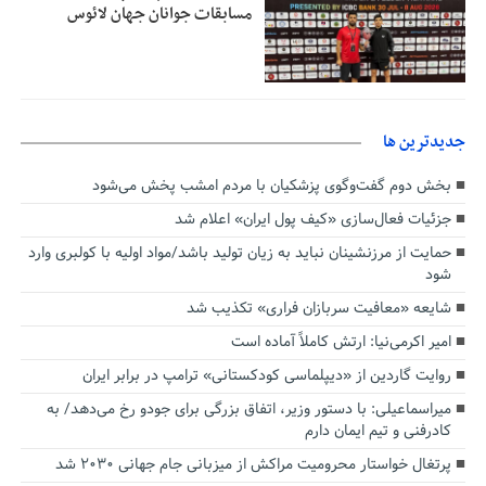
مسابقات جوانان جهان لائوس
جديدترين ها
بخش دوم گفت‌وگوی پزشکیان با مردم امشب پخش می‌شود
جزئیات فعال‌سازی «کیف پول ایران» اعلام شد
حمایت از مرزنشینان نباید به زیان تولید باشد/مواد اولیه با کولبری وارد
شود
شایعه «معافیت سربازان فراری» تکذیب شد
امیر اکرمی‌نیا: ارتش کاملاً آماده است
روایت گاردین از «دیپلماسی کودکستانی» ترامپ در برابر ایران
میراسماعیلی: با دستور وزیر، اتفاق بزرگی برای جودو رخ می‌دهد/ به
کادرفنی و تیم ایمان دارم
پرتغال خواستار محرومیت مراکش از میزبانی جام جهانی ۲۰۳۰ شد