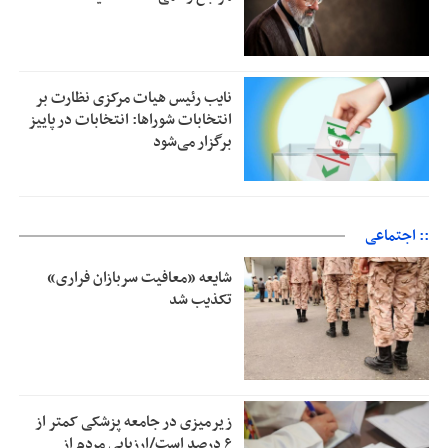
نایب رئیس هیات مرکزی نظارت بر
انتخابات شوراها: انتخابات در پاییز
برگزار می‌شود
:: اجتماعی
شایعه «معافیت سربازان فراری»
تکذیب شد
زیرمیزی در جامعه پزشکی کمتر از
۶ درصد است/ارزیابی مردم از