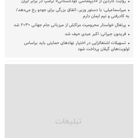
روایت گاردین از «دیپلماسی کودکستانی» ترامپ در برابر ایران
میراسماعیلی: با دستور وزیر، اتفاق بزرگی برای جودو رخ می‌دهد/
به کادرفنی و تیم ایمان دارم
پرتغال خواستار محرومیت مراکش از میزبانی جام جهانی ۲۰۳۰ شد
فریدون جیرانی: اکبر عبدی حیف شد
تسهیلات اشتغالزایی در اختیار نهادهای حمایتی باید براساس
اولویت‌های گیلان پرداخت شود
زمان جلسه سرنوشت‌ساز هیات رئیسه فدراسیون فوتبال با حضور
قلعه‌نویی مشخص شد
دفتر رهبر انقلاب: مطالب خارج از مراجع رسمی فاقد سندیت است
بقائی: فضای مذاکرات فنی و سیاسی ایران و عمان درباره تنگه هرمز،
مثبت است
رئیس سازمان جهاد کشاورزی استان: کشاورزان گیلان نسبت به
دریافت یارانه کود اقدام کنند
تمدید مهلت اظهارنامه‌های مالیاتی سال ۱۴۰۴ تا پایان شهریورماه