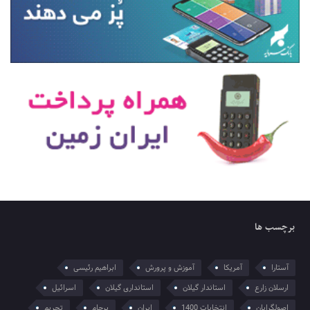
برچسب ها
آستارا
آمریکا
آموزش و پرورش
ابراهیم رئیسی
ارسلان زارع
استاندار گیلان
استانداری گیلان
اسرائیل
اصولگرایان
انتخابات 1400
ایران
برجام
تحریم