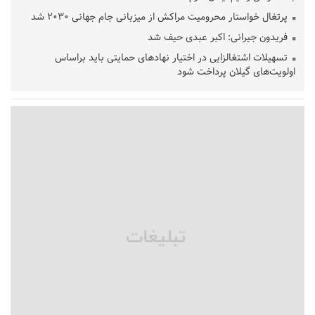
پرتغال خواستار محرومیت مراکش از میزبانی جام جهانی ۲۰۳۰ شد
فریدون جیرانی: اکبر عبدی حیف شد
تسهیلات اشتغالزایی در اختیار نهادهای حمایتی باید براساس
اولویت‌های گیلان پرداخت شود
زمان جلسه سرنوشت‌ساز هیات رئیسه فدراسیون فوتبال با حضور
قلعه‌نویی مشخص شد
دفتر رهبر انقلاب: مطالب خارج از مراجع رسمی فاقد سندیت است
بقائی: فضای مذاکرات فنی و سیاسی ایران و عمان درباره تنگه هرمز،
مثبت است
رئیس سازمان جهاد کشاورزی استان: کشاورزان گیلان نسبت به
دریافت یارانه کود اقدام کنند
تمدید مهلت اظهارنامه‌های مالیاتی سال ۱۴۰۴ تا پایان شهریورماه