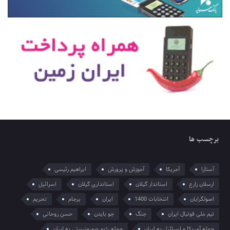
برچسب ها
آستارا
آمریکا
آموزش و پرورش
ابراهیم رئیسی
ارسلان زارع
استاندار گیلان
استانداری گیلان
اسرائیل
اصولگرایان
انتخابات 1400
ایران
برجام
تحریم
تیم ملی فوتبال ایران
جنگ
جو بایدن
حسن روحانی
حمله آمریکا و اسرائیل به ایران
حمله رژیم صهیونیستی به ایران