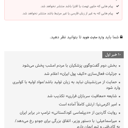
پیام هایی که حاوی تهمت یا افترا باشد منتشر نخواهد شد.
پیام هایی که به غیر از زبان فارسی یا غیر مرتبط باشد منتشر نخواهد شد.
شما باید
تا بتوانید نظر دهید.
وارد سایت شوید
10 خبر اول
بخش دوم گفت‌وگوی پزشکیان با مردم امشب پخش می‌شود
جزئیات فعال‌سازی «کیف پول ایران» اعلام شد
حمایت از مرزنشینان نباید به زیان تولید باشد/مواد اولیه با کولبری
وارد شود
شایعه «معافیت سربازان فراری» تکذیب شد
امیر اکرمی‌نیا: ارتش کاملاً آماده است
روایت گاردین از «دیپلماسی کودکستانی» ترامپ در برابر ایران
میراسماعیلی: با دستور وزیر، اتفاق بزرگی برای جودو رخ می‌دهد/
به کادرفنی و تیم ایمان دارم