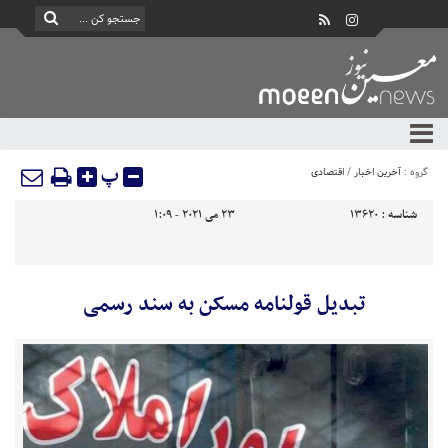
پ
گروه :
آخرین اخبار
/
اقتصادی
شناسه :
13620
23 می 2021 - 1:09
تبدیل قولنامه مسکن به سند رسمی