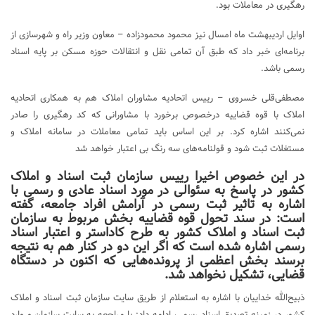
رهگیری در معاملات بود.
اوایل اردیبهشت ماه امسال نیز محمود محمودزاده – معاون وزیر راه و شهرسازی از
برنامه‌ای خبر داد که طبق آن تمامی نقل و انتقالات حوزه مسکن بر پایه اسناد
رسمی باشد.
مصطفی‌قلی خسروی – رییس اتحادیه مشاوران املاک هم به همکاری اتحادیه
املاک با قوه قضاییه درخصوص برخورد با مشاورانی که کد رهگیری را صادر
نمی‌کنند اشاره کرد. بر این اساس باید تمامی معاملات در سامانه املاک و
مستغلات ثبت شود و قولنامه‌های سه رنگ بی اعتبار خواهد شد
در این خصوص اخیرا رییس سازمان ثبت اسناد و املاک
کشور در پاسخ به سئوالی در مورد اسناد عادی و رسمی با
اشاره به تاثیر ثبت رسمی در آرامش افراد جامعه، گفته
است: در سند تحول قوه قضاییه بخش مربوط به سازمان
ثبت اسناد و املاک کشور به طرح کاداستر و اعتبار اسناد
رسمی اشاره شده است که اگر این دو در کنار هم به نتیجه
برسند بخش اعظمی از پرونده‌هایی که اکنون در دستگاه
قضایی، تشکیل نخواهد شد.
ذبیح‌الله خداییان با اشاره به استعلام از طریق سایت سازمان ثبت اسناد و املاک
کشور در زمینه تصدیق اسناد رسمی، ادامه داد: با مراجعه به سایت سازمان و وارد