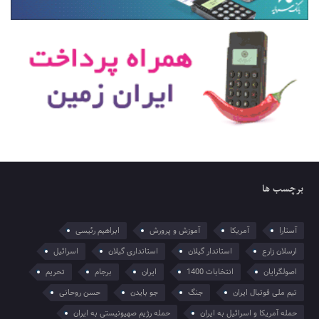
برچسب ها
آستارا
آمریکا
آموزش و پرورش
ابراهیم رئیسی
ارسلان زارع
استاندار گیلان
استانداری گیلان
اسرائیل
اصولگرایان
انتخابات 1400
ایران
برجام
تحریم
تیم ملی فوتبال ایران
جنگ
جو بایدن
حسن روحانی
حمله آمریکا و اسرائیل به ایران
حمله رژیم صهیونیستی به ایران