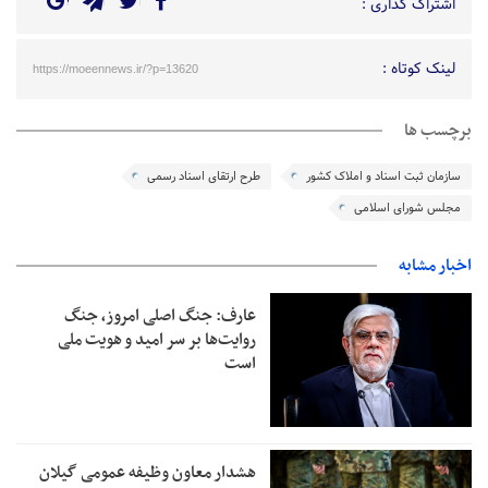
اشتراک گذاری :
لینک کوتاه :
https://moeennews.ir/?p=13620
برچسب ها
سازمان ثبت اسناد و املاک کشور
طرح ارتقای اسناد رسمی
مجلس شورای اسلامی
اخبار مشابه
عارف: جنگ اصلی امروز، جنگ
روایت‌ها بر سر امید و هویت ملی
است
هشدار معاون وظیفه عمومی گیلان