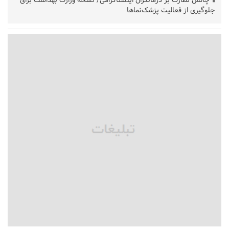
چالش نظارت بر درمانگران اینستاگرامی/ نسخه وزارت بهداشت برای
جلوگیری از فعالیت پزشک‌نماها
خبرنگارانی که جنگ را برای تاریخ نوشتند
پشتیبانی از زنجیره ارزش بادام زمینی در اولویت سیاست‌های
حمایتی گیلان است
بخش دوم گفت‌وگوی پزشکیان با مردم امشب پخش می‌شود
جزئیات فعال‌سازی «کیف پول ایران» اعلام شد
حمایت از مرزنشینان نباید به زیان تولید باشد/مواد اولیه با کولبری
وارد شود
شایعه «معافیت سربازان فراری» تکذیب شد
امیر اکرمی‌نیا: ارتش کاملاً آماده است