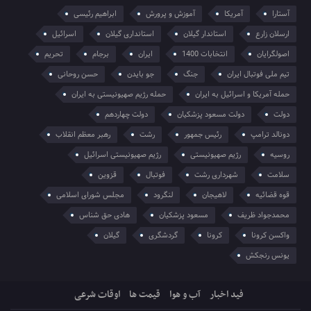
آستارا
آمریکا
آموزش و پرورش
ابراهیم رئیسی
ارسلان زارع
استاندار گیلان
استانداری گیلان
اسرائیل
اصولگرایان
انتخابات 1400
ایران
برجام
تحریم
تیم ملی فوتبال ایران
جنگ
جو بایدن
حسن روحانی
حمله آمریکا و اسرائیل به ایران
حمله رژیم صهیونیستی به ایران
دولت
دولت مسعود پزشکیان
دولت چهاردهم
دونالد ترامپ
رئیس جمهور
رشت
رهبر معظم انقلاب
روسیه
رژیم صهیونیستی
رژیم صهیونیستی اسرائیل
سلامت
شهرداری رشت
فوتبال
قزوین
قوه قضائیه
لاهیجان
لنگرود
مجلس شورای اسلامی
محمدجواد ظریف
مسعود پزشکیان
هادی حق شناس
واکسن کرونا
کرونا
گردشگری
گیلان
یونس رنجکش
فید اخبار
آب و هوا
قیمت ها
اوقات شرعی