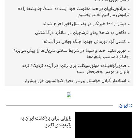
عراقچی:ایران بر عهد مقاومت خود ایستاده است/ جنایت‌ها را نه
فراموش می‌کنیم نه می‌بخشیم
بیش از ۱۰۰ خبرنگار در یک سال اخیر اخراج شدند
نگاهی به شاهکارهای فرشچیان در سالگرد درگذشتش
کشتی آزاد قهرمانی جهان؛ جنگ جهانی در آستانه
بهروز مفید: صدا و سیما در شرایط سختی سریال‌ها را پیش می‌برد/
اوضاع نامناسب پلتفرم‌ها
صدورگواهینامه موتورسیکلت برای زنان؛ در آینده نزدیک/ تردد
بانوان با موتور به‌ صرفه‌تر است
استاندار گیلان خواستار بررسی دقیق کنوانسیون خزر پیش از
تصویب در مجلس شد
پزشکیان‌: بهترین زمان برای دستیابی به توافق شرایط کنونی است/از
حقوق ملت کوتاه نمی‌آییم
:: ایران
عارف: جنگ اصلی امروز، جنگ روایت‌ها بر سر امید و هویت ملی
است
رایزنی برای بازگشت ایران به
رتبه‌بندی تایمز
هشدار معاون وظیفه عمومی گیلان به سربازان فراری؛ اعطای
معافیت شایعه است