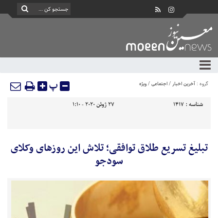
پ
گروه :
آخرین اخبار
/
اجتماعی
/
ویژه
شناسه :
1417
27 ژوئن 2020 - 1:10
تبلیغ تسریع طلاق توافقی؛ تلاش این روزهای وکلای
سودجو