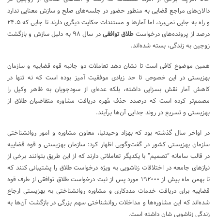
دالان‌های مراجع قضایی به منظور حضور در جلسه‌های صلح و سازش معنایی ندارد
و راه به جایی نمی‌برد، اما آمار‌ها و مستندات حکایت دیگری دارند تا جایی که ۲۴.۵
درصد از پرونده‌های درخواست
طلاق توافقی
در سال ۹۸ به دلیل سازش و بازگشت
زوجین به زندگی، بسته شده‌اند.
همین موضوع کافی است تا نشان دهد تعاملات دو جانبه قوه قضاییه و سازمان
بهزیستی در این خصوص تا حد زیادی موفقیت آمیز بوده است که نه تنها در
کاهش آمار نقش بسزایی داشته، بلکه عده‌ای از سودجویان به ظاهر وکیل را
مصمم‌تر کرده است که درصدد حذف مُهره دریافت مشاوره متقاضیان طلاق از
بهزیستی و تسریع در روند جدایی آن‌ها برآیند.
در اواخر سال گذشته بود که بهزاد وحیدنیا، معاون مشاوره و امور روانشناختی
سازمان بهزیستی کشور در گفت‌وگویی اظهار کرد: سازمان بهزیستی و قوه قضاییه
در قالب سامانه “تصمیم” با یکدیگر تعاملاتی دارند که از این طریق بتوانند برخی از
نیاز‌های جامعه در اختلافات زناشویی به ویژه درخواست طلاق را پشتیبانی کنند که
تا بهمن ماه بیش از ۱۹۲۰۰۰ مورد پس از ثبت درخواست طلاق توافقی از طرف قوه
قضاییه برای دریافت خدمات مددکاری و مشاوره روانشناختی به بهزیستی ارجاع
شده‌اند که این مشاوره‌ها و مداخلات روانشناختی سهم بزرگی در بازگشت آن‌ها به
زندگی زناشویی شان داشته است.