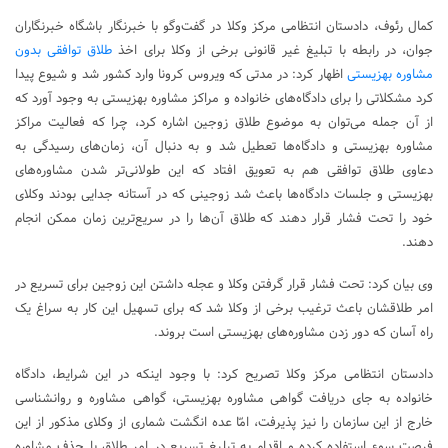
کمال رئوف، دادستان انتظامی مرکز وکلا در گفت‌وگو با خبرنگار باشگاه خبرنگاران
جوان، در رابطه با تبلیغ غیر قانونی برخی از وکلا برای اخذ
طلاق توافقی بدون
مشاوره بهزیستی
اظهار کرد: در مدتی که ویروس کرونا وارد کشور شد و شیوع پیدا
کرد مشکلاتی را برای دادگاه‌های خانواده و مراکز مشاوره بهزیستی به وجود آورد که
از آن جمله می‌توان به موضوع طلاق زوجین اشاره کرد، چرا که فعالیت مراکز
مشاوره بهزیستی و دادگاه‌ها تعطیل شد و به دنبال آن، زمان‌های رسیدگی به
دعاوی طلاق توافقی هم به تعویق افتاد که این طولانی‌تر شدن مشاوره‌های
بهزیستی و جلسات دادگاه‌ها باعث شد زوجینی که در آستانه جدایی بودند وکلای
خود را تحت فشار قرار دهند که طلاق آن‌ها را در سریع‌ترین زمان ممکن انجام
دهند.
وی بیان کرد: تحت فشار قرار گرفتن وکلا و عجله داشتن این زوجین برای تسریع در
امر طلاقشان باعث ترغیب برخی از وکلا شد که برای تسهیل این کار به سراغ یک
راه آسان که دور زدن مشاوره‌های بهزیستی است بروند.
دادستان انتظامی مرکز وکلا تصریح کرد: با وجود اینکه در این شرایط، دادگاه
خانواده به جای دریافت گواهی مشاوره بهزیستی، گواهی مشاوره و روانشناسی
خارج از این سازمان را نیز پذیرفت، امّا عده انگشت شماری از وکلای مذکور از این
فرصت سوء استفاده کرده و اقدام به تبلیغ تسریع در امر طلاق با حذف مشاوره