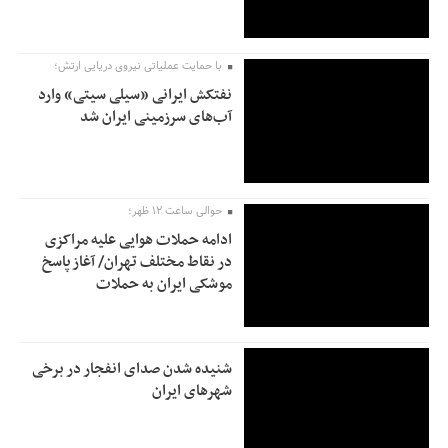
پاکستان: باید در برابر اسرائیل متحد شویم؛ عادی‌سازی هیچ سودی
ندارد
جهانگیر: امروز خبرنگاران ایران به عنوان خار چشم می‌درخشند
با حمایت عملیاتی نیروی دریایی ارتش؛
اتفاق عجیب در استقلال؛ امضای شجاعی پای صورت‌های مالی ٩ماه
نفتکش ایرانی «سیلی سیتی» وارد
پس از استعفا
آب‌های سرزمینی ایران شد
حوالی ساعت ۱۲ ظهر؛
ادامه حملات هوایی علیه مراکزی
در نقاط مختلف تهران/ آغاز پاسخ
موشکی ایران به حملات
شنیده شدن صدای انفجار در برخی
شهرهای ایران