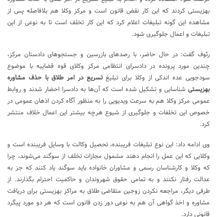
بهزیستی کردند که این کار نقض قانون است و مرکز وکلا هم بلافاصله پس از
مشاهده این گونه تبلیغات اعلام کرد که این کار تخلف است تا به نوعی از این
تبلیغات و اعمال جلوگیری شود.
رئوف گفت: در حال حاضر، با رصد‌های بازرسین و جستجو‌های دادستان مرکز،
چندین مورد پرونده در دادسرای انتظامی مرکز وکلای قوه قضاییه با موضوع
سودجویی عده اندکی از وکلا برای تبلیغ
تسریع در امر طلاق با حذف مشاوره
بهزیستی
شناسایی و تشکیل شده است که آن‌ها به دادسرا احضار شدند و روابط
عمومی مرکز وکلا هم به سرعت ویدیویی را به منظور آگاه کردن اذهان عمومی در
خصوص این تخلفات و جلوگیری از شیوع هرچه بیشتر این اعمال خلاف منتشر
کرد.
وی ادامه داد: این نوع تبلیغات فریبنده، تحصیل وکالت با وسایل فریبنده است و
وکلایی که این عمل را انجام دهند مشمول مجازات تخلف از سوگند می‌شوند، چرا
که وکلا و کارشناسان رسمی و مشاوران خانواده باید سوگند یاد کنند که جز به
عدالت رفتار نکنند و به تمامی حقوق شهروندان و حاکمیت احترام بگذارند. از
طرفی دیگر، مراجعه نکردن زوجین متقاضی طلاق به مراکز بهزیستی برای دریافت
مشاوره و اخذ گواهی آن هم به نوعی دور زدن قانون است که هر دو مورد پیگرد
قانونی دارد.