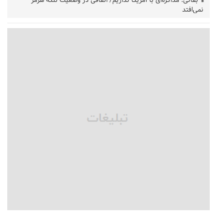
بقائی: مذاکره‌ای با آمریکا نداریم/ اتفاقی در وضعیت تنگه هرمز
نمی‌افتد
بانک مرکزی: تعهدات ارزی منقضی شده رسیدگی می شوند
نایب رئیس هیات مرکزی نظارت بر انتخابات شوراها: انتخابات در
پاییز برگزار می‌شود
خسرو سینایی، «فیلمسازی یک حرفه نیست، یک نوع زندگیست»
ترقی: سیاست خارجی پس از جنگ نیازمند بازنگری است
زیرمیزی در جامعه پزشکی کمتر از ۶ درصد است/ارزیابی مردم از
خدمات درمانی
مهاجرانی: کشور با همبستگی ملی از دشواری‌های جنگ گذر کرد