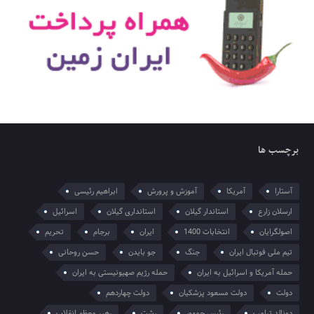
برچسب ها
آستارا
آمریکا
آموزش و پرورش
ابراهیم رئیسی
ارسلان زارع
استاندار گیلان
استانداری گیلان
اسرائیل
اصولگرایان
انتخابات 1400
ایران
برجام
تحریم
تیم ملی فوتبال ایران
جنگ
جو بایدن
حسن روحانی
حمله آمریکا و اسرائیل به ایران
حمله رژیم صهیونیستی به ایران
دولت
دولت مسعود پزشکیان
دولت چهاردهم
دونالد ترامپ
رئیس جمهور
رشت
رهبر معظم انقلاب