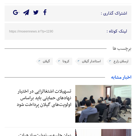
اشتراک گذاری :
لینک کوتاه :
https://moeennews.ir/?p=1190
برچسب ها
ارسلان زارع
استاندار گیلان
کرونا
گیلان
اخبار مشابه
تسهیلات اشتغالزایی در اختیار
نهادهای حمایتی باید براساس
اولویت‌های گیلان پرداخت شود
زمان جلسه سرنوشت‌ساز هیات