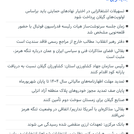
تسهیلات اشتغالزایی در اختیار نهادهای حمایتی باید براساس
اولویت‌های گیلان پرداخت شود
زمان جلسه سرنوشت‌ساز هیات رئیسه فدراسیون فوتبال با حضور
قلعه‌نویی مشخص شد
دفتر رهبر انقلاب: مطالب خارج از مراجع رسمی فاقد سندیت است
بقائی: فضای مذاکرات فنی و سیاسی ایران و عمان درباره تنگه هرمز،
مثبت است
رئیس سازمان جهاد کشاورزی استان: کشاورزان گیلان نسبت به دریافت
یارانه کود اقدام کنند
تمدید مهلت اظهارنامه‌های مالیاتی سال ۱۴۰۴ تا پایان شهریورماه
پایان صف تمدید مجوز خودروهای پلاک منطقه آزاد انزلی
صنایع گیلان برای زمستان سوخت دوم تأمین کنند
بقائی: مذاکره‌ای با آمریکا نداریم/ اتفاقی در وضعیت تنگه هرمز
نمی‌افتد
بانک مرکزی: تعهدات ارزی منقضی شده رسیدگی می شوند
نایب رئیس هیات مرکزی نظارت بر انتخابات شوراها: انتخابات در پاییز