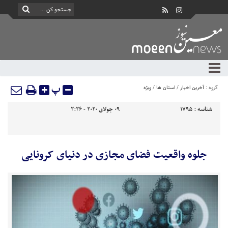
پ
گروه :
آخرین اخبار
/
استان ها
/
ویژه
شناسه :
1795
09 جولای 2020 - 2:26
جلوه واقعیت فضای مجازی در دنیای کرونایی