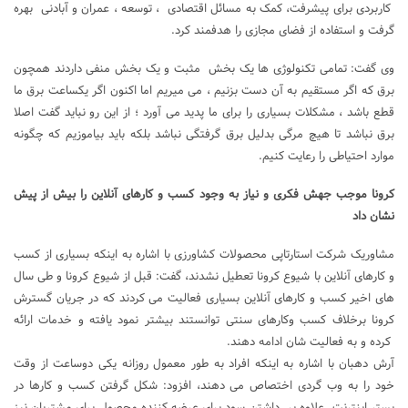
کاربردی برای پیشرفت، کمک به مسائل اقتصادی ، توسعه ، عمران و آبادنی بهره
گرفت و استفاده از فضای مجازی را هدفمند کرد.
وی گفت: تمامی تکنولوژی ها یک بخش مثبت و یک بخش منفی داردند همچون
برق که اگر مستقیم به آن دست بزنیم ، می میریم اما اکنون اگر یکساعت برق ما
قطع باشد ، مشکلات بسیاری را برای ما پدید می آورد ؛ از این رو نباید گفت اصلا
برق نباشد تا هیچ مرگی بدلیل برق گرفتگی نباشد بلکه باید بیاموزیم که چگونه
موارد احتیاطی را رعایت کنیم.
کرونا موجب جهش فکری و نیاز به وجود کسب و کارهای آنلاین را بیش از پیش
نشان داد
مشاوریک شرکت استارتاپی محصولات کشاورزی با اشاره به اینکه بسیاری از کسب
و کارهای آنلاین با شیوع کرونا تعطیل نشدند، گفت: قبل از شیوع کرونا و طی سال
های اخیر کسب و کارهای آنلاین بسیاری فعالیت می کردند که در جریان گسترش
کرونا برخلاف کسب وکارهای سنتی توانستند بیشتر نمود یافته و خدمات ارائه
کرده و به فعالیت شان ادامه دهند.
آرش دهبان با اشاره به اینکه افراد به طور معمول روزانه یکی دوساعت از وقت
خود را به وب گردی اختصاص می دهند، افزود: شکل گرفتن کسب و کارها در
بستر اینترنت علاوه بر داشتن سود برای عرضه کننده محصول برای مشتریان نیز