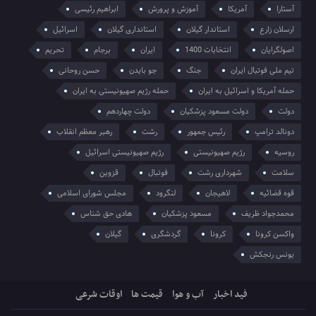
آستارا
آمریکا
آموزش و پرورش
ابراهیم رئیسی
ارسلان زارع
استاندار گیلان
استانداری گیلان
اسرائیل
اصولگرایان
انتخابات 1400
ایران
برجام
تحریم
تیم ملی فوتبال ایران
جنگ
جو بایدن
حسن روحانی
حمله آمریکا و اسرائیل به ایران
حمله رژیم صهیونیستی به ایران
دولت
دولت مسعود پزشکیان
دولت چهاردهم
دونالد ترامپ
رئیس جمهور
رشت
رهبر معظم انقلاب
روسیه
رژیم صهیونیستی
رژیم صهیونیستی اسرائیل
سلامت
شهرداری رشت
فوتبال
قزوین
قوه قضائیه
لاهیجان
لنگرود
مجلس شورای اسلامی
محمدجواد ظریف
مسعود پزشکیان
هادی حق شناس
واکسن کرونا
کرونا
گردشگری
گیلان
یونس رنجکش
فید اخبار
آب و هوا
قیمت ها
اوقات شرعی