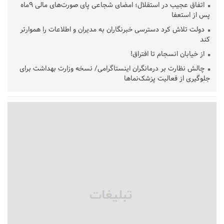
اتفاق عجیب در استقلال؛ امضای شجاعی پای صورت‌های مالی ٩ماه
پس از استعفا
دولت تلاش کرد دسترسی خبرنگاران به مدیران و اطلاعات را هموارتر
کند
از خیابان انسجام تا افتراق!
چالش نظارت بر درمانگران اینستاگرامی/ نسخه وزارت بهداشت برای
جلوگیری از فعالیت پزشک‌نماها
خبرنگارانی که جنگ را برای تاریخ نوشتند
پشتیبانی از زنجیره ارزش بادام زمینی در اولویت سیاست‌های
حمایتی گیلان است
بخش دوم گفت‌وگوی پزشکیان با مردم امشب پخش می‌شود
جزئیات فعال‌سازی «کیف پول ایران» اعلام شد
حمایت از مرزنشینان نباید به زیان تولید باشد/مواد اولیه با کولبری
وارد شود
شایعه «معافیت سربازان فراری» تکذیب شد
امیر اکرمی‌نیا: ارتش کاملاً آماده است