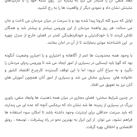
ابعاد منفی آن را متبادر می کرد به یکباره آن روی سکه خود را با کارکردهای
مثبتش نشان داد و نمودی دیگر از واقعیت ها را به رخ کشید.
اوایل که سرو کله کرونا پیدا شده بود و با سرعت در میان مردمان می تاخت و جان
می ستاند؛ هر روز واهمه مردمان از این ویروس بیشتر و بیشتر شد و همگان
تلاش کردند تا با خودکنترلی و خودقرنطینگی کمتر در فضای خارج از منزل چهره
بر این ناشناخته موذی بنمایانند تا از آن در امان بمانند.
با وجود همه محدودیت ها اعم از آگاهانه و اختیاری و یا اجباری وضعیت آنگونه
بود که گویا باید ایستایی در بسیاری از امور ایجاد می شد تا ویروس ردپای مردمان را
نگیرد و به سراغ آنان نرود؛ اما با این توقف گسترده، کارچرخ اقتصاد کشور و
خانواده های بسیاری مختل می شد و بسیاری از امور آنان همچون آموزش های
آنان نیز به تعویق می افتاد.
در چنین شرایط سختی؛ فضای مجازی در میان همه ذهنیت ها وابعاد منفی، یاوری
بزرگ در بسیاری از زمینه ها شد نشان داد که برعکس آنچه که عده ای می پندارند
که باید سرعت حداقلی برای اینترنت وجود داشته باشد تا امکان سوء استفاده ها
فراهم نشود، می توان از این ابزار به بهترین نحو در راه پیشرفت ، توسعه ، رونق
اقتصادی و اخلاقی بهره گرفت.