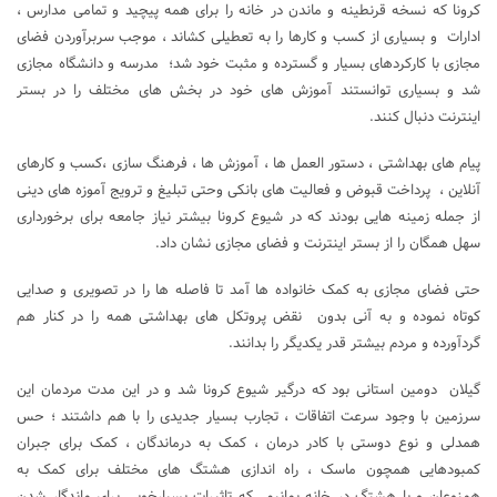
کرونا که نسخه قرنطینه و ماندن در خانه را برای همه پیچید و تمامی مدارس ،
ادارات و بسیاری از کسب و کارها را به تعطیلی کشاند ، موجب سربرآوردن فضای
مجازی با کارکردهای بسیار و گسترده و مثبت خود شد؛ مدرسه و دانشگاه مجازی
شد و بسیاری توانستند آموزش های خود در بخش های مختلف را در بستر
اینترنت دنبال کنند.
پیام های بهداشتی ، دستور العمل ها ، آموزش ها ، فرهنگ سازی ،کسب و کارهای
آنلاین ، پرداخت قبوض و فعالیت های بانکی وحتی تبلیغ و ترویج آموزه های دینی
از جمله زمینه هایی بودند که در شیوع کرونا بیشتر نیاز جامعه برای برخورداری
سهل همگان را از بستر اینترنت و فضای مجازی نشان داد.
حتی فضای مجازی به کمک خانواده ها آمد تا فاصله ها را در تصویری و صدایی
کوتاه نموده و به آنی بدون نقض پروتکل های بهداشتی همه را در کنار هم
گردآورده و مردم بیشتر قدر یکدیگر را بدانند.
گیلان دومین استانی بود که درگیر شیوع کرونا شد و در این مدت مردمان این
سرزمین با وجود سرعت اتفاقات ، تجارب بسیار جدیدی را با هم داشتند ؛ حس
همدلی و نوع دوستی با کادر درمان ، کمک به درماندگان ، کمک برای جبران
کمبودهایی همچون ماسک ، راه اندازی هشتگ های مختلف برای کمک به
همنوعان و یا هشتگ در خانه بمانیم که تاثیرات بسیارخوبی برای ماندگار شدن