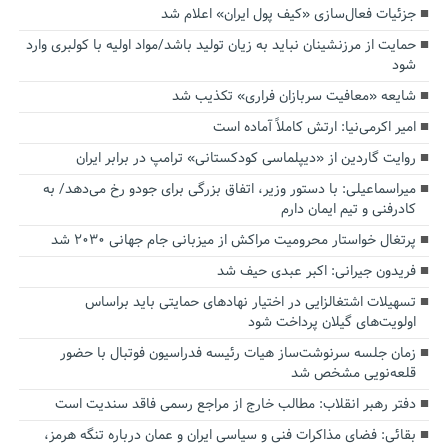
جزئیات فعال‌سازی «کیف پول ایران» اعلام شد
حمایت از مرزنشینان نباید به زیان تولید باشد/مواد اولیه با کولبری وارد
شود
شایعه «معافیت سربازان فراری» تکذیب شد
امیر اکرمی‌نیا: ارتش کاملاً آماده است
روایت گاردین از «دیپلماسی کودکستانی» ترامپ در برابر ایران
میراسماعیلی: با دستور وزیر، اتفاق بزرگی برای جودو رخ می‌دهد/ به
کادرفنی و تیم ایمان دارم
پرتغال خواستار محرومیت مراکش از میزبانی جام جهانی ۲۰۳۰ شد
فریدون جیرانی: اکبر عبدی حیف شد
تسهیلات اشتغالزایی در اختیار نهادهای حمایتی باید براساس
اولویت‌های گیلان پرداخت شود
زمان جلسه سرنوشت‌ساز هیات رئیسه فدراسیون فوتبال با حضور
قلعه‌نویی مشخص شد
دفتر رهبر انقلاب: مطالب خارج از مراجع رسمی فاقد سندیت است
بقائی: فضای مذاکرات فنی و سیاسی ایران و عمان درباره تنگه هرمز،