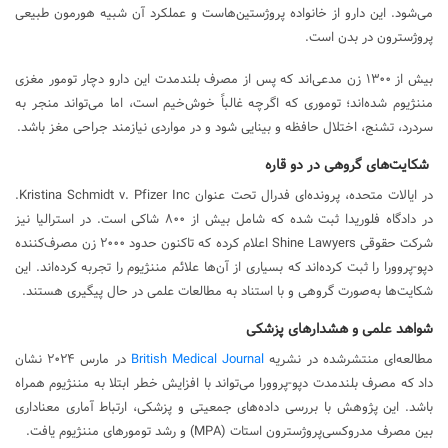
می‌شود. این دارو از خانواده پروژستین‌هاست و عملکرد آن شبیه هورمون طبیعی
پروژسترون در بدن است.
بیش از ۱۳۰۰ زن مدعی‌اند که پس از مصرف بلندمدت این دارو دچار تومور مغزی
مننژیوم شده‌اند؛ توموری که اگرچه غالباً خوش‌خیم است، اما می‌تواند منجر به
سردرد، تشنج، اختلال حافظه و بینایی شود و در مواردی نیازمند جراحی مغز باشد.
شکایت‌های گروهی در دو قاره
در ایالات متحده، پرونده‌ای فدرال تحت عنوان Kristina Schmidt v. Pfizer Inc.
در دادگاه فلوریدا ثبت شده که شامل بیش از ۸۰۰ شاکی است. در استرالیا نیز
شرکت حقوقی Shine Lawyers اعلام کرده که تاکنون حدود ۲۰۰۰ زن مصرف‌کننده
دپو-پروورا را ثبت کرده‌اند که بسیاری از آن‌ها علائم مننژیوم را تجربه کرده‌اند. این
شکایت‌ها به‌صورت گروهی و با استناد به مطالعات علمی در حال پیگیری هستند.
شواهد علمی و هشدارهای پزشکی
مطالعه‌ای منتشرشده در نشریه
British Medical Journal
در مارس ۲۰۲۴ نشان
داد که مصرف بلندمدت دپو-پروورا می‌تواند با افزایش خطر ابتلا به مننژیوم همراه
باشد. این پژوهش با بررسی داده‌های جمعیتی و پزشکی، ارتباط آماری معناداری
بین مصرف مدروکسی‌پروژسترون استات (MPA) و رشد تومورهای مننژیوم یافت.