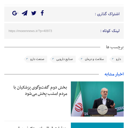
اشتراک گذاری :
لینک کوتاه :
https://moeennews.ir/?p=40973
برچسب ها
دارو
سلامت و درمان
صنایع دارویی
صنعت دارو
اخبار مشابه
بخش دوم گفت‌وگوی پزشکیان با
مردم امشب پخش می‌شود