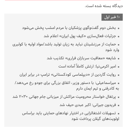
دیدگاه بسته شده است.
10 خبر اول
بخش دوم گفت‌وگوی پزشکیان با مردم امشب پخش می‌شود
جزئیات فعال‌سازی «کیف پول ایران» اعلام شد
حمایت از مرزنشینان نباید به زیان تولید باشد/مواد اولیه با کولبری
وارد شود
شایعه «معافیت سربازان فراری» تکذیب شد
امیر اکرمی‌نیا: ارتش کاملاً آماده است
روایت گاردین از «دیپلماسی کودکستانی» ترامپ در برابر ایران
میراسماعیلی: با دستور وزیر، اتفاق بزرگی برای جودو رخ می‌دهد/
به کادرفنی و تیم ایمان دارم
پرتغال خواستار محرومیت مراکش از میزبانی جام جهانی ۲۰۳۰ شد
فریدون جیرانی: اکبر عبدی حیف شد
تسهیلات اشتغالزایی در اختیار نهادهای حمایتی باید براساس
اولویت‌های گیلان پرداخت شود