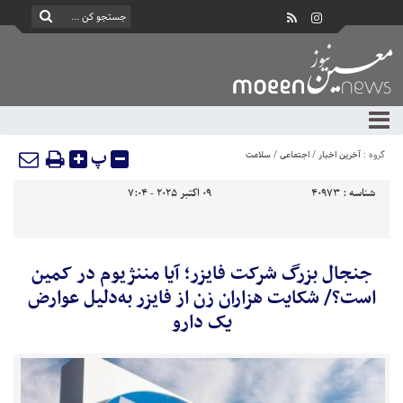
پ
گروه :
آخرین اخبار
/
اجتماعی
/
سلامت
شناسه :
40973
09 اکتبر 2025 - 7:04
جنجال بزرگ شرکت فایزر؛ آیا مننژیوم در کمین
است؟/ شکایت هزاران زن از فایزر به‌دلیل عوارض
یک دارو