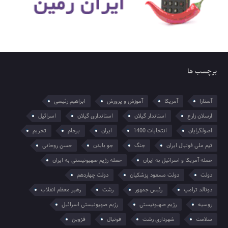
برچسب ها
آستارا
آمریکا
آموزش و پرورش
ابراهیم رئیسی
ارسلان زارع
استاندار گیلان
استانداری گیلان
اسرائیل
اصولگرایان
انتخابات 1400
ایران
برجام
تحریم
تیم ملی فوتبال ایران
جنگ
جو بایدن
حسن روحانی
حمله آمریکا و اسرائیل به ایران
حمله رژیم صهیونیستی به ایران
دولت
دولت مسعود پزشکیان
دولت چهاردهم
دونالد ترامپ
رئیس جمهور
رشت
رهبر معظم انقلاب
روسیه
رژیم صهیونیستی
رژیم صهیونیستی اسرائیل
سلامت
شهرداری رشت
فوتبال
قزوین