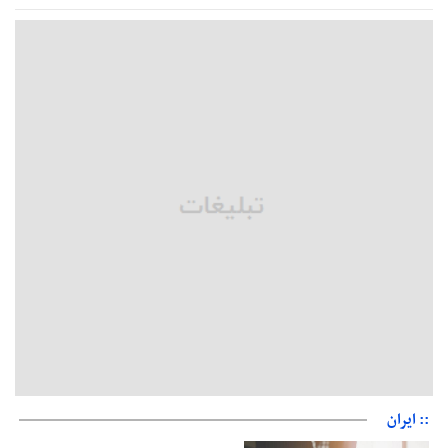
زمان جلسه سرنوشت‌ساز هیات رئیسه فدراسیون فوتبال با حضور
قلعه‌نویی مشخص شد
دفتر رهبر انقلاب: مطالب خارج از مراجع رسمی فاقد سندیت است
بقائی: فضای مذاکرات فنی و سیاسی ایران و عمان درباره تنگه هرمز،
مثبت است
رئیس سازمان جهاد کشاورزی استان: کشاورزان گیلان نسبت به
دریافت یارانه کود اقدام کنند
تمدید مهلت اظهارنامه‌های مالیاتی سال ۱۴۰۴ تا پایان شهریورماه
:: ایران