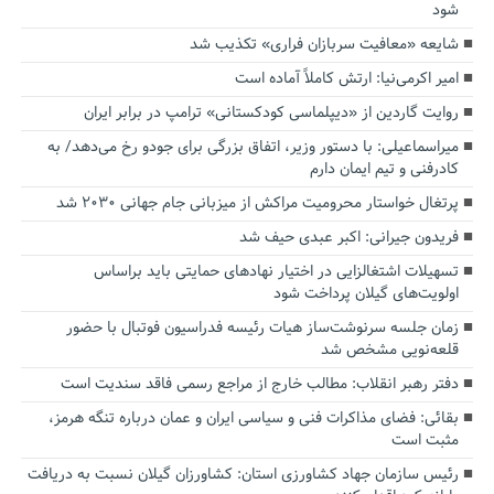
شود
شایعه «معافیت سربازان فراری» تکذیب شد
امیر اکرمی‌نیا: ارتش کاملاً آماده است
روایت گاردین از «دیپلماسی کودکستانی» ترامپ در برابر ایران
میراسماعیلی: با دستور وزیر، اتفاق بزرگی برای جودو رخ می‌دهد/ به
کادرفنی و تیم ایمان دارم
پرتغال خواستار محرومیت مراکش از میزبانی جام جهانی ۲۰۳۰ شد
فریدون جیرانی: اکبر عبدی حیف شد
تسهیلات اشتغالزایی در اختیار نهادهای حمایتی باید براساس
اولویت‌های گیلان پرداخت شود
زمان جلسه سرنوشت‌ساز هیات رئیسه فدراسیون فوتبال با حضور
قلعه‌نویی مشخص شد
دفتر رهبر انقلاب: مطالب خارج از مراجع رسمی فاقد سندیت است
بقائی: فضای مذاکرات فنی و سیاسی ایران و عمان درباره تنگه هرمز،
مثبت است
رئیس سازمان جهاد کشاورزی استان: کشاورزان گیلان نسبت به دریافت