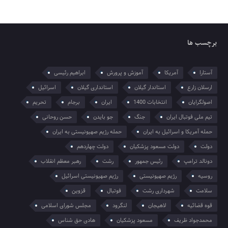
برچسب ها
آستارا
آمریکا
آموزش و پرورش
ابراهیم رئیسی
ارسلان زارع
استاندار گیلان
استانداری گیلان
اسرائیل
اصولگرایان
انتخابات 1400
ایران
برجام
تحریم
تیم ملی فوتبال ایران
جنگ
جو بایدن
حسن روحانی
حمله آمریکا و اسرائیل به ایران
حمله رژیم صهیونیستی به ایران
دولت
دولت مسعود پزشکیان
دولت چهاردهم
دونالد ترامپ
رئیس جمهور
رشت
رهبر معظم انقلاب
روسیه
رژیم صهیونیستی
رژیم صهیونیستی اسرائیل
سلامت
شهرداری رشت
فوتبال
قزوین
قوه قضائیه
لاهیجان
لنگرود
مجلس شورای اسلامی
محمدجواد ظریف
مسعود پزشکیان
هادی حق شناس