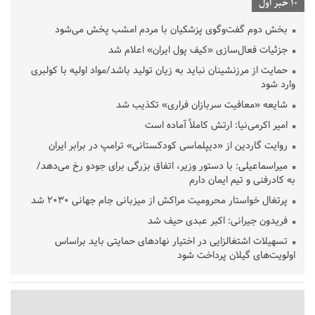
10 خبر اول
بخش دوم گفت‌وگوی پزشکیان با مردم امشب پخش می‌شود
جزئیات فعال‌سازی «کیف پول ایران» اعلام شد
حمایت از مرزنشینان نباید به زیان تولید باشد/مواد اولیه با کولبری
وارد شود
شایعه «معافیت سربازان فراری» تکذیب شد
امیر اکرمی‌نیا: ارتش کاملاً آماده است
روایت گاردین از «دیپلماسی کودکستانی» ترامپ در برابر ایران
میراسماعیلی: با دستور وزیر، اتفاق بزرگی برای جودو رخ می‌دهد/
به کادرفنی و تیم ایمان دارم
پرتغال خواستار محرومیت مراکش از میزبانی جام جهانی ۲۰۳۰ شد
فریدون جیرانی: اکبر عبدی حیف شد
تسهیلات اشتغالزایی در اختیار نهادهای حمایتی باید براساس
اولویت‌های گیلان پرداخت شود
زمان جلسه سرنوشت‌ساز هیات رئیسه فدراسیون فوتبال با حضور
قلعه‌نویی مشخص شد
دفتر رهبر انقلاب: مطالب خارج از مراجع رسمی فاقد سندیت است