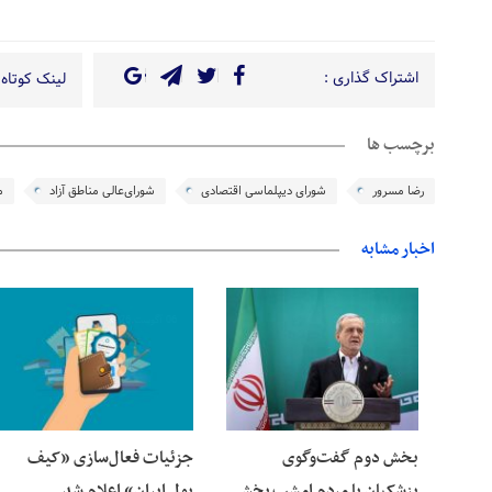
اشتراک گذاری :
لینک کوتاه 
برچسب ها
رضا مسرور
شورای دیپلماسی اقتصادی
شورای‌عالی مناطق آزاد
م
اخبار مشابه
06 آگوست 2026
06 آگوست 2026
بخش دوم گفت‌وگوی
جزئیات فعال‌سازی «کیف
پزشکیان با مردم امشب پخش
پول ایران» اعلام شد