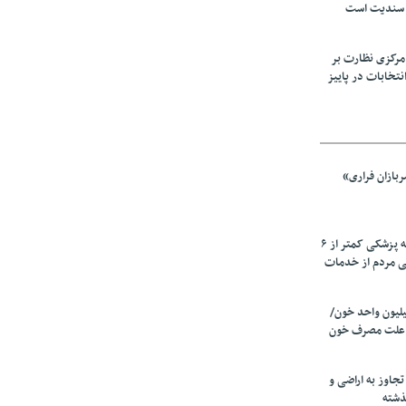
 سندیت است
مرکزی نظارت بر
نتخابات در پاییز
بازان فراری»
زیرمیزی در جامعه پزشکی کمتر از ۶
ی مردم از خدمات
ین سالانه ۲٫۵میلیون واحد خون/
 علت مصرف‌ خون
دی تجاوز به اراضی و