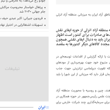
جودو رخ می‌دهد/ به کادرفنی و تیم ا
پرتغال خواستار محرومیت مراکش ا
جام جهانی ۲۰۳۰ شد
ق آزاد ایران به میزبانی منطقه آزاد انزلی
فریدون جیرانی: اکبر عبدی حیف 
تسهیلات اشتغالزایی در اختیار نها
باید براساس اولویت‌های گیلان پردا
 منطقه آزاد انزلی از حوزه ایفای نقش
مدهای صادرات برای کشور است اظهار
زمان جلسه سرنوشت‌ساز هیات رئ
ایران باید به دنبال ایفای نقشی همچون
فدراسیون فوتبال با حضور قلعه‌نو
 مجدد کالاهای دیگر کشورها به مقصد
دفتر رهبر انقلاب: مطالب خارج از
فاقد سندیت است
 ارائه گزارشی از اقدامات توسعه‌ای در
بقائی: فضای مذاکرات فنی و سیاسی
 متبوع خود جهت بهره‌برداری از مودهای
عمان درباره تنگه هرمز، مثبت است
که تقویت دیپلماسی ترانزیتی جهت جذب
رئیس سازمان جهاد کشاورزی استان
گیلان نسبت به دریافت یارانه کود اقد
 قرار دارد که میزبانی از این شورا را باید
پایان شهریورماه
هند، چین و روسیه با محوریت منطقه آزاد
اونت علمی رئیس‌جمهور در حوزه همکاری در
 برای سرمایه‌گذاری چند شرکت خارجی برای
:: ایران