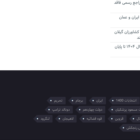
راجع رسمی فاقد
یران و عمان
کشاورزان گیلان
د
تمدید مهلت اظهارنامه‌های مالیاتی سال ۱۴۰۴ تا پایان
انتخابات 1400
ایران
برجام
تحریم
 مسعود پزشکیان
دولت چهاردهم
دونالد ترامپ
ال
قزوین
قوه قضائیه
لاهیجان
لنگرود
 رنجکش