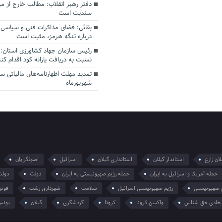
دفتر رهبر انقلاب: مطالب خارج از م
سندیت است
بقائی: فضای مذاکرات فنی و سیاسی ا
درباره تنگه هرمز، مثبت است
رئیس سازمان جهاد کشاورزی استان: 
نسبت به دریافت یارانه کود اقدام کنن
شهریورماه
ان زارع
استاندار گیلان
استانداری گیلان
اسرائیل
اصولگرایان
حمله آمریکا و اسرائیل به ایران
حمله رژیم صهیونیستی به ایران
دولت
دولت
 صهیونیستی
رژیم صهیونیستی اسرائیل
سلامت
شهرداری رشت
فوتب
هادی حق شناس
واکسن کرونا
کرونا
گردشگری
گیلان
یونس