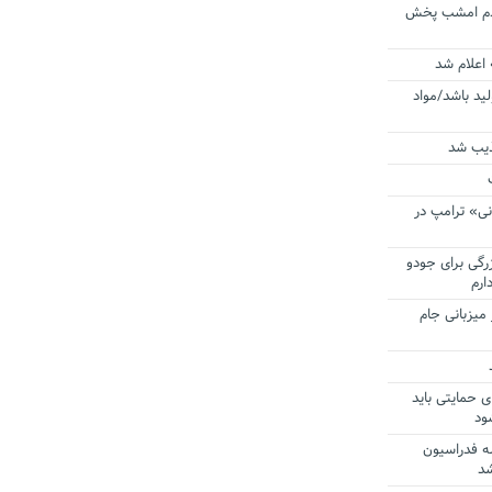
ردم امشب پخش
 اعلام شد
لید باشد/مواد
ذیب شد
نی» ترامپ در
زرگی برای جودو
ارم
میزبانی جام
ی حمایتی باید
ود
ه فدراسیون
شد