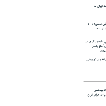
 ایران به
لی سیتی» وارد
یران شد
ی علیه مراکزی در
 آغاز پاسخ
ملات
انفجار در برخی
«دیپلماسی
در برابر ایران