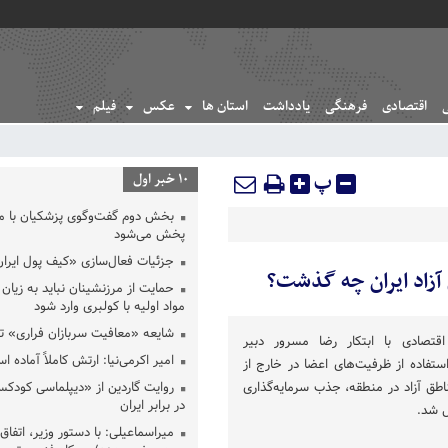
اقتصادی
فرهنگی
یادداشت
استان ها
عکس
فیلم
پ
10 خبر اول
بخش دوم گفت‌وگوی پزشکیان با 
پخش می‌شود
جزئیات فعال‌سازی «کیف پول ایران
زاد ایران چه گذشت؟
حمایت از مرزنشینان نباید به زیان 
مواد اولیه با کولبری وارد شود
شایعه «معافیت سربازان فراری» 
قتصادی با ابتکار رضا مسرور دبیر
امیر اکرمی‌نیا: ارتش کاملاً آماده ا
ستفاده از ظرفیت‌های اعضا در خارج از
اطق آزاد در منطقه، جذب سرمایه‌گذاری
روایت گاردین از «دیپلماسی کودکس
در برابر ایران
ل شد.
میراسماعیلی: با دستور وزیر، اتفاق 