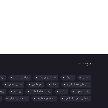
برچسب ها
آستارا
آمریکا
آموزش و پرورش
ابراهیم رئیسی
ارسل
تیم ملی فوتبال ایران
جنگ
جو بایدن
حسن روحانی
رئیس جمهور
رشت
رهبر معظم انقلاب
روسیه
رژیم
مجلس شورای اسلامی
محمدجواد ظریف
مسعود پزشکیان