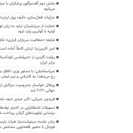
بخش دوم گفت‌وگوی پزشکیان با م
می‌شود
جزئیات فعال‌سازی «کیف پول ایران»
حمایت از مرزنشینان نباید به زیان تو
اولیه با کولبری وارد شود
شایعه «معافیت سربازان فراری» تک
امیر اکرمی‌نیا: ارتش کاملاً آماده است
روایت گاردین از «دیپلماسی کودکستا
برابر ایران
میراسماعیلی: با دستور وزیر، اتفاق ب
رخ می‌دهد/ به کادرفنی و تیم ایمان د
پرتغال خواستار محرومیت مراکش از 
جهانی ۲۰۳۰ شد
فریدون جیرانی: اکبر عبدی حیف شد
تسهیلات اشتغالزایی در اختیار نهادها
براساس اولویت‌های گیلان پرداخت ش
زمان جلسه سرنوشت‌ساز هیات رئیس
فوتبال با حضور قلعه‌نویی مشخص 