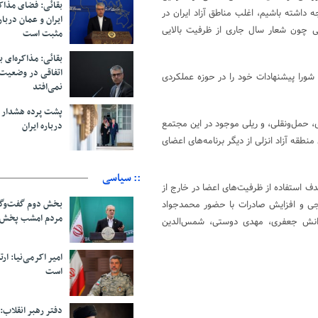
بقائی: فضای مذاک
داشته باشیم، اغلب مناطق آزاد ایران در
ایران و عمان دربار
یی چون شعار سال جاری از ظرفیت بالایی
مثبت است
بقائی: مذاکره‌ای ب
اتفاقی در وضعیت 
شورا پیشنهادات خود را در حوزه عملکردی
نمی‌افتد
پشت پرده هشدار ب
ی، حمل‌ونقلی، و ریلی موجود در این مجتمع
درباره ایران
طقه آزاد انزلی از دیگر برنامه‌های اعضای
:: سیاسی
هدف استفاده از ظرفیت‌های اعضا در خارج از
بخش دوم گفت‌وگو
رجی و افزایش صادرات با حضور محمدجواد
مردم امشب پخش 
دانش جعفری، مهدی دوستی، شمس‌الدین
امیر اکرمی‌نیا: ارت
است
دفتر رهبر انقلاب: