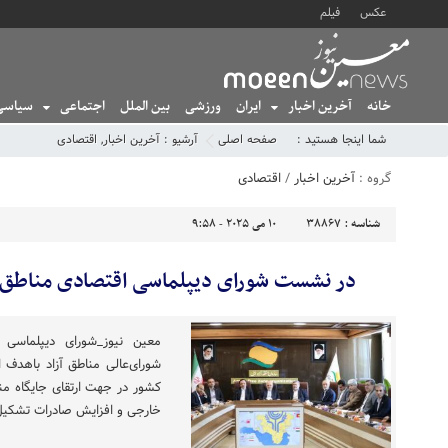
عکس
فیلم
خانه
آخرین اخبار
ایران
ورزشی
بین الملل
اجتماعی
سیاسی
شما اینجا هستید :
صفحه اصلی
آرشیو :
آخرین اخبار
,
اقتصادی
گروه :
آخرین اخبار
/
اقتصادی
شناسه :
38867
10 می 2025 - 9:58
در نشست شورای دیپلماسی اقتصادی مناطق آ
معین نیوز_شورای دیپلماسی ا
شورای‌عالی مناطق آزاد باهدف ا
کشور در جهت ارتقای جایگاه من
خارجی و افزایش صادرات تشکی