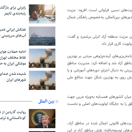
رایزنی برای بازگشت
زیت‌های نسبی فراوانی است، افزود: مزیت
رتبه‌بندی تایمز
ریدورهای بین‌المللی به‌خصوص راهگذر شمال
نفتکش ایرانی «سی
آب‌های سرزمینی ا
ن مزیت منطقه آزاد انزلی برشمرد و گفت:
ویت کاری قرار داد.
ادامه حملات هوای
مه‌ریزی‌های آینده‌پژوهی مبتنی بر بهترین
نقاط مختلف تهران/
ناطق آزاد شد و اضافه کرد: مدیریت مناطق
موشکی ایران به ح
یتی به دنبال اجرای دوره‌های آموزشی و یا
شنیده شدن صدای 
 پیش روی به بهترین شکل جهت منافع ملی
شهرهای ایران
ر میان کشورهای همسایه به‌ویژه عربی جهت
:: بین الملل
طق را به جایگاه اولویت‌های اصلی و نخست
روایت گاردین از 
کودکستانی» ترامپ 
ت‌های قانونی اعمال شده در مناطق آزاد،
ورهای توسعه‌یافته، نقش مناطق آزاد در این