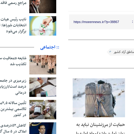
مراجع رسمی فاقد
نایب رئیس هیات 
:
https://moeennews.ir/?p=38867
انتخابات شوراها: ا
برگزار می‌شود
:: اجتماعی
ناطق آزاد کشور
شایعه «معافیت سر
تکذیب شد
درصد است/ارزیاب
06 آگوست 2026
درمانی
تأم
تالاسمی بیشترین
در کشور
حمایت از مرزنشینان نباید به
کاهش ۵۲درص
املاک در ۵ سال گذشته
زیان تولید باشد/مواد اولیه با