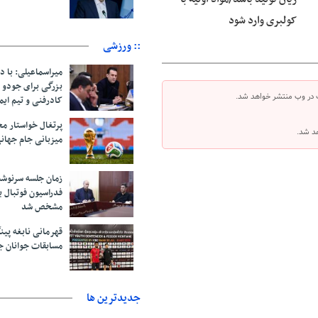
کولبری وارد شود
:: ورزشی
میراسماعیلی: با د
بزرگی برای جودو 
 در وب منتشر خواهد شد.
کادرفنی و تیم ایم
پرتغال خواستار م
هد شد.
میزبانی جام جهانی ۲۰۳۰ 
زمان جلسه سرنوشت
فدراسیون فوتبال ب
مشخص شد
قهرمانی نابغه پین
مسابقات جوانان ج
جديدترين ها