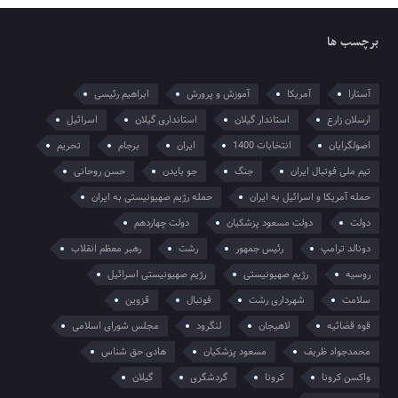
برچسب ها
آستارا
آمریکا
آموزش و پرورش
ابراهیم رئیسی
ارسلان زارع
استاندار گیلان
استانداری گیلان
اسرائیل
اصولگرایان
انتخابات 1400
ایران
برجام
تحریم
تیم ملی فوتبال ایران
جنگ
جو بایدن
حسن روحانی
حمله آمریکا و اسرائیل به ایران
حمله رژیم صهیونیستی به ایران
دولت
دولت مسعود پزشکیان
دولت چهاردهم
دونالد ترامپ
رئیس جمهور
رشت
رهبر معظم انقلاب
روسیه
رژیم صهیونیستی
رژیم صهیونیستی اسرائیل
سلامت
شهرداری رشت
فوتبال
قزوین
قوه قضائیه
لاهیجان
لنگرود
مجلس شورای اسلامی
محمدجواد ظریف
مسعود پزشکیان
هادی حق شناس
واکسن کرونا
کرونا
گردشگری
گیلان