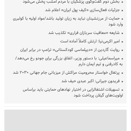
بخش دوم گفت‌وگوی پزشکیان با مردم امشب پخش می‌شود
جزئیات فعال‌سازی «کیف پول ایران» اعلام شد
حمایت از مرزنشینان نباید به زیان تولید باشد/مواد اولیه با کولبری
وارد شود
شایعه «معافیت سربازان فراری» تکذیب شد
امیر اکرمی‌نیا: ارتش کاملاً آماده است
روایت گاردین از «دیپلماسی کودکستانی» ترامپ در برابر ایران
میراسماعیلی: با دستور وزیر، اتفاق بزرگی برای جودو رخ می‌دهد/
به کادرفنی و تیم ایمان دارم
پرتغال خواستار محرومیت مراکش از میزبانی جام جهانی ۲۰۳۰ شد
فریدون جیرانی: اکبر عبدی حیف شد
تسهیلات اشتغالزایی در اختیار نهادهای حمایتی باید براساس
اولویت‌های گیلان پرداخت شود
زمان جلسه سرنوشت‌ساز هیات رئیسه فدراسیون فوتبال با حضور
قلعه‌نویی مشخص شد
دفتر رهبر انقلاب: مطالب خارج از مراجع رسمی فاقد سندیت است
بقائی: فضای مذاکرات فنی و سیاسی ایران و عمان درباره تنگه هرمز،