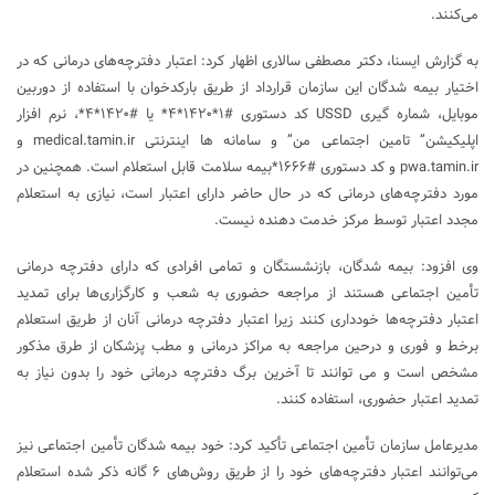
می‌کنند.
به گزارش ایسنا، دکتر مصطفی سالاری اظهار کرد: اعتبار دفترچه‌های درمانی که در
اختیار بیمه شدگان این سازمان قرارداد از طریق بارکدخوان با استفاده از دوربین
موبایل، شماره گیری USSD کد دستوری #۱*۱۴۲۰*۴* یا #۱۴۲۰*۴*، نرم افزار
اپلیکیشن” تامین اجتماعی من” و سامانه ها اینترنتی medical.tamin.ir و
pwa.tamin.ir و کد دستوری #۱۶۶۶*بیمه سلامت قابل استعلام است. همچنین در
مورد دفترچه‌های درمانی که در حال حاضر دارای اعتبار است، نیازی به استعلام
مجدد اعتبار توسط مرکز خدمت دهنده نیست.
وی افزود: بیمه شدگان، بازنشستگان و تمامی افرادی که دارای دفترچه درمانی
تأمین اجتماعی هستند از مراجعه حضوری به شعب و کارگزاری‌ها برای تمدید
اعتبار دفترچه‌ها خودداری کنند زیرا اعتبار دفترچه درمانی آنان از طریق استعلام
برخط و فوری و درحین مراجعه به مراکز درمانی و مطب پزشکان از طرق مذکور
مشخص است و می توانند تا آخرین برگ دفترچه درمانی خود را بدون نیاز به
تمدید اعتبار حضوری، استفاده کنند.
مدیرعامل سازمان تأمین اجتماعی تأکید کرد: خود بیمه شدگان تأمین اجتماعی نیز
می‌توانند اعتبار دفترچه‌های خود را از طریق روش‌های ۶ گانه ذکر شده استعلام