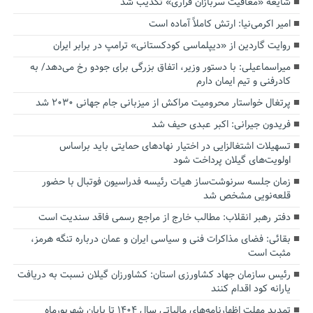
شایعه «معافیت سربازان فراری» تکذیب شد
امیر اکرمی‌نیا: ارتش کاملاً آماده است
روایت گاردین از «دیپلماسی کودکستانی» ترامپ در برابر ایران
میراسماعیلی: با دستور وزیر، اتفاق بزرگی برای جودو رخ می‌دهد/ به
کادرفنی و تیم ایمان دارم
پرتغال خواستار محرومیت مراکش از میزبانی جام جهانی ۲۰۳۰ شد
فریدون جیرانی: اکبر عبدی حیف شد
تسهیلات اشتغالزایی در اختیار نهادهای حمایتی باید براساس
اولویت‌های گیلان پرداخت شود
زمان جلسه سرنوشت‌ساز هیات رئیسه فدراسیون فوتبال با حضور
قلعه‌نویی مشخص شد
دفتر رهبر انقلاب: مطالب خارج از مراجع رسمی فاقد سندیت است
بقائی: فضای مذاکرات فنی و سیاسی ایران و عمان درباره تنگه هرمز،
مثبت است
رئیس سازمان جهاد کشاورزی استان: کشاورزان گیلان نسبت به دریافت
یارانه کود اقدام کنند
تمدید مهلت اظهارنامه‌های مالیاتی سال ۱۴۰۴ تا پایان شهریورماه