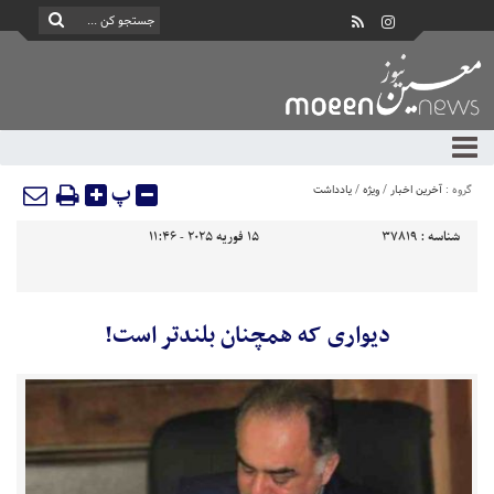
پ
گروه :
آخرین اخبار
/
ویژه
/
یادداشت
شناسه :
37819
15 فوریه 2025 - 11:46
دیواری که همچنان بلندتر است!