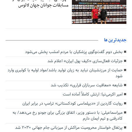
مسابقات جوانان جهان لائوس
جديدترين ها
بخش دوم گفت‌وگوی پزشکیان با مردم امشب پخش می‌شود
جزئیات فعال‌سازی «کیف پول ایران» اعلام شد
حمایت از مرزنشینان نباید به زیان تولید باشد/مواد اولیه با کولبری وارد
شود
شایعه «معافیت سربازان فراری» تکذیب شد
امیر اکرمی‌نیا: ارتش کاملاً آماده است
روایت گاردین از «دیپلماسی کودکستانی» ترامپ در برابر ایران
میراسماعیلی: با دستور وزیر، اتفاق بزرگی برای جودو رخ می‌دهد/ به
کادرفنی و تیم ایمان دارم
پرتغال خواستار محرومیت مراکش از میزبانی جام جهانی ۲۰۳۰ شد