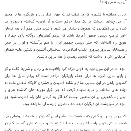
آن پرسه می زنند!
این رد مذاکره با کشوری که در قطب قدرت جهان قرار دارد و بازیگری ها بر محور
آن می چرخد ، بیشتر بر یک مدار حاکم است و آن تجربه گذشته و دیواری بنا
شده بر بی اعتمادی که همچنان بلندتر می شود و شاید دلیل مهم آن هم فرمان
اخیر ترامپ رییس جمهور آمریکا باشد که برغم گفتارهای دوگانه بازی چماق و
هویج راه انداخته که حتی رییس جمهور ایران را هم برآشفته و او را در جمع
راهپیمایان سالروز پیروزی انقلاب اسلامی به سخنرانی آتشین وانقلابی علیه همتای
آمریکایی اش وا داشت که تمجید رهبری را هم در پی داشت.
آنچه اما در این میان باید به خوبی درک کرد واقعیت های زمان و شرایط گفت و گو
و بازی سازی قدرت ها برای حذف بازیگران مزاحم است که برغم تمایل ها برای
گشودن راهی در این مسیر، شاخ و شانه کشیدن و فشردن گلوگاه‌ تنفس ملت به
بهانه های مختلف را نباید نادیده گرفت که جز تکرار تجربه های گذشته عراق و
لیبی و… ذهنیتی بر آن متصور نیست که اگر به فرمان آنان راه گشوده شود جز
آنچه در سرنوشت آن دیگران دیده شد ، تصویر وآینده ای نخواهد بود.
اکنون در چنین بزنگاهی که سیاست ها مقابل ایران آشکارتر از همیشه رونمایی می
شود، عقلانی ترین راه پافشاری بر حفظ داشته ها و حرکت های گام به گام در
مسیر تحولات با زیست هوشمندانه ای است که شرافتمندانه تر خواهد بود وگرنه