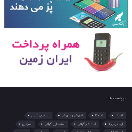
برچسب ها
آستارا
آمریکا
آموزش و پرورش
ابراهیم رئیسی
ارسلان زارع
استاندار گیلان
استانداری گیلان
اسرائیل