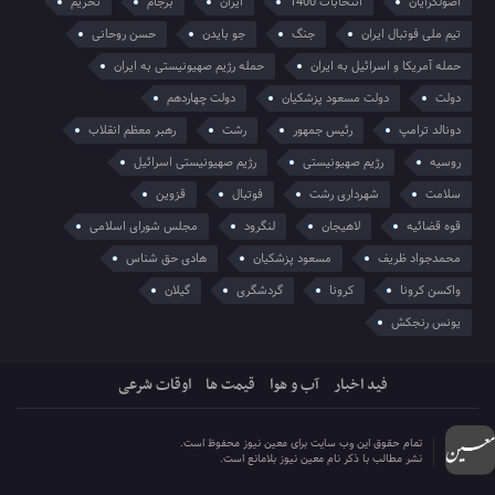
اصولگرایان
انتخابات 1400
ایران
برجام
تحریم
تیم ملی فوتبال ایران
جنگ
جو بایدن
حسن روحانی
حمله آمریکا و اسرائیل به ایران
حمله رژیم صهیونیستی به ایران
دولت
دولت مسعود پزشکیان
دولت چهاردهم
دونالد ترامپ
رئیس جمهور
رشت
رهبر معظم انقلاب
روسیه
رژیم صهیونیستی
رژیم صهیونیستی اسرائیل
سلامت
شهرداری رشت
فوتبال
قزوین
قوه قضائیه
لاهیجان
لنگرود
مجلس شورای اسلامی
محمدجواد ظریف
مسعود پزشکیان
هادی حق شناس
واکسن کرونا
کرونا
گردشگری
گیلان
یونس رنجکش
فید اخبار
آب و هوا
قیمت ها
اوقات شرعی
تمام حقوق این وب سایت برای معین نیوز محفوظ است.
نشر مطالب با ذکر نام معین نیوز بلامانع است.