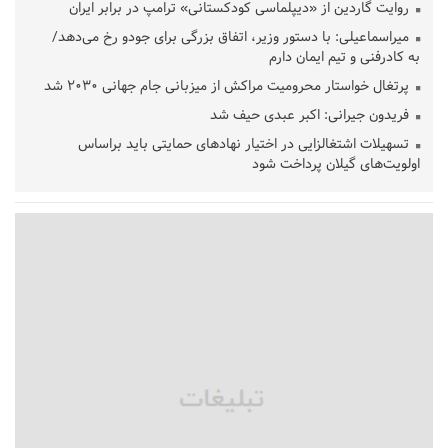
روایت گاردین از «دیپلماسی کودکستانی» ترامپ در برابر ایران
میراسماعیلی: با دستور وزیر، اتفاق بزرگی برای جودو رخ می‌دهد/
به کادرفنی و تیم ایمان دارم
پرتغال خواستار محرومیت مراکش از میزبانی جام جهانی ۲۰۳۰ شد
فریدون جیرانی: اکبر عبدی حیف شد
تسهیلات اشتغالزایی در اختیار نهادهای حمایتی باید براساس
اولویت‌های گیلان پرداخت شود
زمان جلسه سرنوشت‌ساز هیات رئیسه فدراسیون فوتبال با حضور
قلعه‌نویی مشخص شد
دفتر رهبر انقلاب: مطالب خارج از مراجع رسمی فاقد سندیت است
بقائی: فضای مذاکرات فنی و سیاسی ایران و عمان درباره تنگه هرمز،
مثبت است
رئیس سازمان جهاد کشاورزی استان: کشاورزان گیلان نسبت به
دریافت یارانه کود اقدام کنند
تمدید مهلت اظهارنامه‌های مالیاتی سال ۱۴۰۴ تا پایان شهریورماه