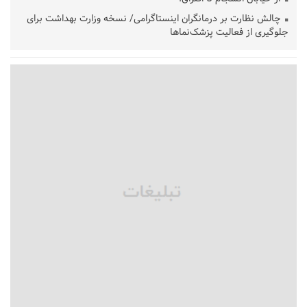
چالش نظارت بر درمانگران اینستاگرامی/ نسخه وزارت بهداشت برای
جلوگیری از فعالیت پزشک‌نماها
خبرنگارانی که جنگ را برای تاریخ نوشتند
پشتیبانی از زنجیره ارزش بادام زمینی در اولویت سیاست‌های
حمایتی گیلان است
بخش دوم گفت‌وگوی پزشکیان با مردم امشب پخش می‌شود
جزئیات فعال‌سازی «کیف پول ایران» اعلام شد
حمایت از مرزنشینان نباید به زیان تولید باشد/مواد اولیه با کولبری
وارد شود
شایعه «معافیت سربازان فراری» تکذیب شد
امیر اکرمی‌نیا: ارتش کاملاً آماده است