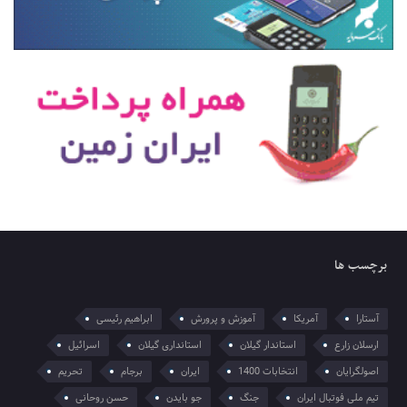
برچسب ها
آستارا
آمریکا
آموزش و پرورش
ابراهیم رئیسی
ارسلان زارع
استاندار گیلان
استانداری گیلان
اسرائیل
اصولگرایان
انتخابات 1400
ایران
برجام
تحریم
تیم ملی فوتبال ایران
جنگ
جو بایدن
حسن روحانی