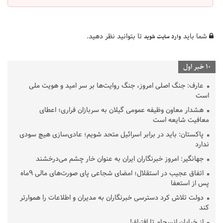
شما باید
تا بتوانید نظر دهید.
وارد سایت شوید
10 خبر اول
عارف: جنگ اصلی امروز، جنگ روایت‌ها بر سر امید و هویت ملی
است
هشدار معاون وظیفه عمومی گیلان به سربازان فراری؛ اعطای
معافیت شایعه است
پاکستان: باید در برابر اسرائیل متحد شویم؛ عادی‌سازی هیچ سودی
ندارد
جهانگیر: امروز خبرنگاران ایران به عنوان خار چشم می‌درخشند
اتفاق عجیب در استقلال؛ امضای شجاعی پای صورت‌های مالی ٩ماه
پس از استعفا
دولت تلاش کرد دسترسی خبرنگاران به مدیران و اطلاعات را هموارتر
کند
از خیابان انسجام تا افتراق!