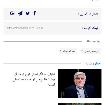
اشتراک گذاری :
لینک کوتاه :
https://moeennews.ir/?p=22250
برچسب ها
ابراهیم رئیسی
هیات دولت
اخبار مشابه
عارف: جنگ اصلی امروز، جنگ
روایت‌ها بر سر امید و هویت ملی
است