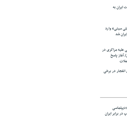
 ایران به
لی سیتی» وارد
یران شد
ی علیه مراکزی در
 آغاز پاسخ
ملات
انفجار در برخی
«دیپلماسی
در برابر ایران