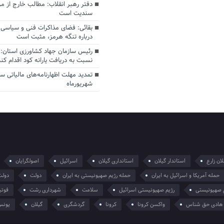
دفتر رهبر انقلاب: مطالب خارج از م
سندیت است
بقائی: فضای مذاکرات فنی و سیاسی ا
درباره تنگه هرمز، مثبت است
رئیس سازمان جهاد کشاورزی استان: 
نسبت به دریافت یارانه کود اقدام کنن
شهریورماه
ان زارع
استاندار گیلان
استانداری گیلان
اسرائیل
اصولگرایان
حمله آمریکا و اسرائیل به ایران
حمله رژیم صهیونیستی به ایران
دولت
دولت
 صهیونیستی
رژیم صهیونیستی اسرائیل
سلامت
شهرداری رشت
فوتب
هادی حق شناس
واکسن کرونا
کرونا
گردشگری
گیلان
یونس