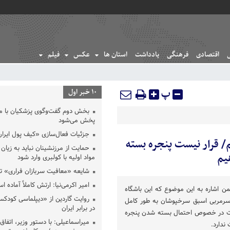
اقتصادی
فرهنگی
یادداشت
استان ها
عکس
فیلم
پ
10 خبر اول
بخش دوم گفت‌وگوی پزشکیان با 
پخش می‌شود
جزئیات فعال‌سازی «کیف پول ایران
یم/ قرار نیست پنجره بسته
حمایت از مرزنشینان نباید به زیان 
یم
مواد اولیه با کولبری وارد شود
شایعه «معافیت سربازان فراری» 
امیر اکرمی‌نیا: ارتش کاملاً آماده ا
 اشاره به این موضوع که این باشگاه
روایت گاردین از «دیپلماسی کودکس
رمربی اسبق سرخپوشان به طور کامل
در برابر ایران
عات در خصوص احتمال بسته شدن پنجره
میراسماعیلی: با دستور وزیر، اتفاق 
ندارد.