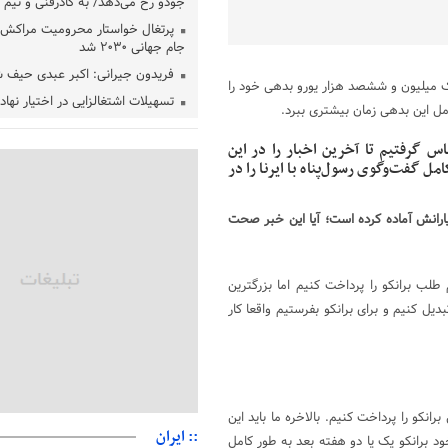
جودو رخ می‌دهد/ به کادرفنی و تیم ا
پرتغال خواستار محرومیت مراکش ا
جام جهانی ۲۰۳۰ شد
فریدون جیرانی: اکبر عبدی حیف 
 یک میلیون و ششصد هزار یورو بدهی خود را
تسهیلات اشتغالزایی در اختیار نها
مل این بدهی زمان بیشتری ببرد.
باید براساس اولویت‌های گیلان پردا
زمان جلسه سرنوشت‌ساز هیات رئ
 گرفتیم تا آخرین اخبار را در این
فدراسیون فوتبال با حضور قلعه‌نو
ل گفت‌وگوی رسول‌پناه با ایرنا را در
دفتر رهبر انقلاب: مطالب خارج از
فاقد سندیت است
ز مطالبات برانکو و دستیارانش آماده کرده است؛ آیا این خبر صحت
بقائی: فضای مذاکرات فنی و سیاسی
عمان درباره تنگه هرمز، مثبت است
رئیس سازمان جهاد کشاورزی استان
لب برانکو را پرداخت کنیم اما بزرگترین
گیلان نسبت به دریافت یارانه کود اقد
دیل کنیم و برای برانکو بفرستیم واقعا کار
پایان شهریورماه
رانکو را پرداخت کنیم. بالاخره ما باید این
:: ایران
ود برانکو یک یا دو هفته بعد به طور کامل