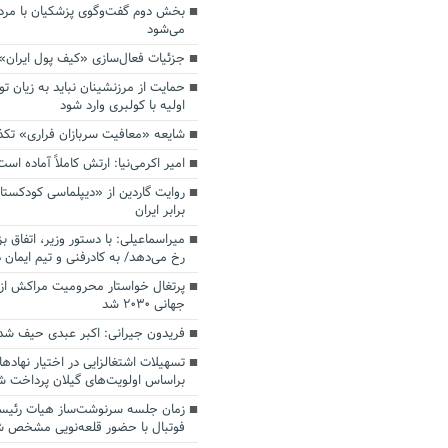
بخش دوم گفت‌وگوی پزشکیان با م
می‌شود
جزئیات فعال‌سازی «کیف پول ایران»
حمایت از مرزنشینان نباید به زیان تو
اولیه با کولبری وارد شود
شایعه «معافیت سربازان فراری» تک
امیر اکرمی‌نیا: ارتش کاملاً آماده است
روایت گاردین از «دیپلماسی کودکستا
برابر ایران
میراسماعیلی: با دستور وزیر، اتفاق ب
رخ می‌دهد/ به کادرفنی و تیم ایمان د
پرتغال خواستار محرومیت مراکش از 
جهانی ۲۰۳۰ شد
فریدون جیرانی: اکبر عبدی حیف شد
تسهیلات اشتغالزایی در اختیار نهادها
براساس اولویت‌های گیلان پرداخت ش
زمان جلسه سرنوشت‌ساز هیات رئیس
فوتبال با حضور قلعه‌نویی مشخص 