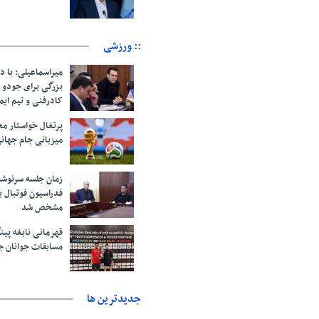
:: ورزشی
میراسماعیلی: با د
بزرگی برای جودو 
کادرفنی و تیم ایم
پرتغال خواستار م
میزبانی جام جهانی ۲۰۳۰ 
زمان جلسه سرنوشت
فدراسیون فوتبال ب
مشخص شد
قهرمانی نابغه پین
مسابقات جوانان ج
جديدترين ها