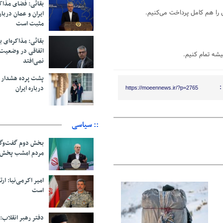
بقائی: فضای مذاک
 را هم کامل پرداخت می‌کنیم.
ایران و عمان دربار
مثبت است
بقائی: مذاکره‌ای ب
اتفاقی در وضعیت 
یشه تمام کنیم.
نمی‌افتد
پشت پرده هشدار ب
:
درباره ایران
https://moeennews.ir/?p=2765
:: سیاسی
بخش دوم گفت‌وگو
مردم امشب پخش 
امیر اکرمی‌نیا: ارت
است
06 آگوست 2026
دفتر رهبر انقلاب: