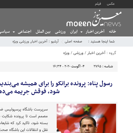
عکس
فیلم
خانه
آخرین اخبار
ایران
ورزشی
بین الملل
اجتماعی
سیاسی
شما اینجا هستید :
صفحه اصلی
آرشیو :
آخرین اخبار
,
ورزشی
,
ویژه
گروه :
آخرین اخبار
/
ورزشی
/
ویژه
شناسه :
2765
04 آگوست 2020 - 16:34
رسول پناه: پرونده برانکو را برای همیشه می‌بند
شود، فوقش جریمه می‌ده
سرپرست باشگاه پرسپولیس ضمن
مصمم است تا پرونده شکایت س
بسته شود، تاکید کرد که شای
نقل و انتقالات این باشگاه صحت 