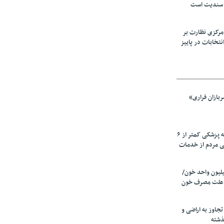
 سندیت است
مرکزی نظارت بر
نتخابات در پاییز
بازان فراری»
زیرمیزی در جامعه پزشکی کمتر از ۶
ی مردم از خدمات
ین سالانه ۲٫۵میلیون واحد خون/
 علت مصرف‌ خون
دی تجاوز به اراضی و