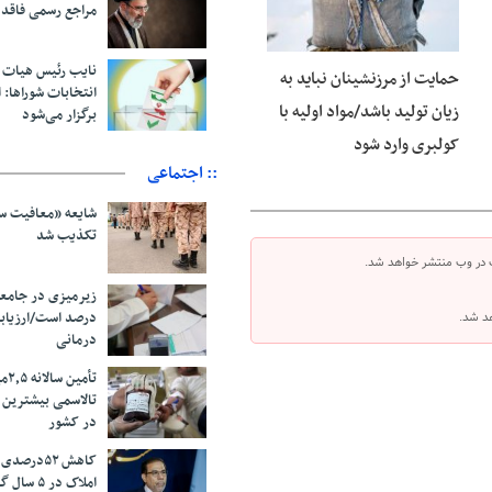
مراجع رسمی فاقد
نایب رئیس هیات 
حمایت از مرزنشینان نباید به
انتخابات شوراها: ا
زیان تولید باشد/مواد اولیه با
برگزار می‌شود
کولبری وارد شود
:: اجتماعی
شایعه «معافیت سر
تکذیب شد
 در وب منتشر خواهد شد.
درصد است/ارزیاب
هد شد.
درمانی
تأم
تالاسمی بیشترین
در کشور
کاهش ۵۲درص
املاک در ۵ سال گذشته