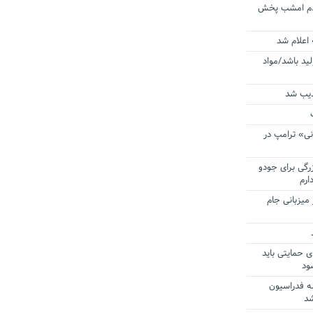
ردم امشب پخش
 اعلام شد
لید باشد/مواد
ذیب شد
نی» ترامپ در
زرگی برای جودو
ارم
میزبانی جام
ی حمایتی باید
ود
ه فدراسیون
شد