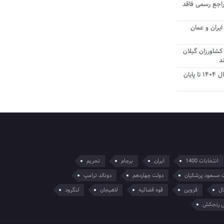
راجع رسمی فاقد
یران و عمان
کشاورزان گیلان
د
تمدید مهلت اظهارنامه‌های مالیاتی سال ۱۴۰۴ تا پایان
انتخابات 1400
ایران
برجام
تحریم
 مسعود پزشکیان
دولت چهاردهم
دونالد ترامپ
ال
قزوین
قوه قضائیه
لاهیجان
لنگرود
 رنجکش