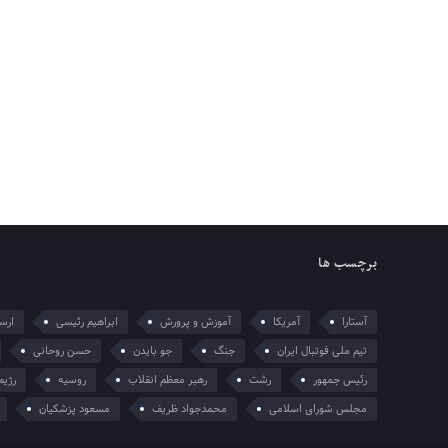
برچسب ها
آستارا
آمریکا
آموزش و پرورش
ابراهیم رئیسی
ارسل
تیم ملی فوتبال ایران
جنگ
جو بایدن
حسن روحانی
رئیس جمهور
رشت
رهبر معظم انقلاب
روسیه
رژیم
مجلس شورای اسلامی
محمدجواد ظریف
مسعود پزشکیان