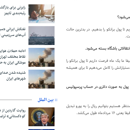
رایزنی برای بازگشت
رتبه‌بندی تایمز
می‌شود؟
نفتکش ایرانی «سی
م تا پول برانکو را بدهیم. در بدترین حالت
آب‌های سرزمینی ا
ت.
ادامه حملات هوای
نقاط مختلف تهران/
فا ما یک ماه فرصت داریم تا پول برانکو را
موشکی ایران به ح
ستیارانش را کامل می‌دهیم تا برای همیشه
شنیده شدن صدای 
شهرهای ایران
ن پول به صورت دلاری در حساب پرسپولیس
:: بین الملل
ظر هستیم بتوانیم ریال را به یورو تبدیل
روایت گاردین از 
 طول می‌کشد.
کودکستانی» ترامپ 