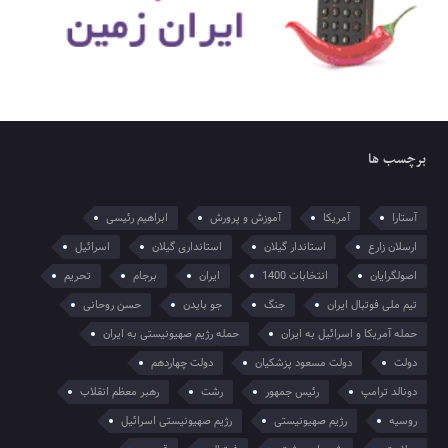
برچسب ها
آستارا
آمریکا
آموزش و پرورش
ابراهیم رئیسی
ارسلان زارع
استاندار گیلان
استانداری گیلان
اسرائیل
اصولگرایان
انتخابات 1400
ایران
برجام
تحریم
تیم ملی فوتبال ایران
جنگ
جو بایدن
حسن روحانی
حمله آمریکا و اسرائیل به ایران
حمله رژیم صهیونیستی به ایران
دولت
دولت مسعود پزشکیان
دولت چهاردهم
دونالد ترامپ
رئیس جمهور
رشت
رهبر معظم انقلاب
روسیه
رژیم صهیونیستی
رژیم صهیونیستی اسرائیل