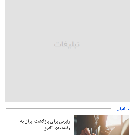
بخش دوم گفت‌وگوی پزشکیان با مردم امشب پخش می‌شود
جزئیات فعال‌سازی «کیف پول ایران» اعلام شد
حمایت از مرزنشینان نباید به زیان تولید باشد/مواد اولیه با کولبری
وارد شود
شایعه «معافیت سربازان فراری» تکذیب شد
امیر اکرمی‌نیا: ارتش کاملاً آماده است
:: ایران
رایزنی برای بازگشت ایران به
رتبه‌بندی تایمز