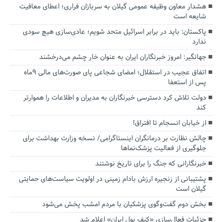
هشدار معاون وظیفه عمومی گیلان به سربازان فراری؛ اعطای معافیت
شایعه است
پاکستان: باید در برابر اسرائیل متحد شویم؛ عادی‌سازی هیچ سودی
ندارد
جهانگیر: امروز خبرنگاران ایران به عنوان خار چشم می‌درخشند
اتفاق عجیب در استقلال؛ امضای شجاعی پای صورت‌های مالی ٩ماه
پس از استعفا
دولت تلاش کرد دسترسی خبرنگاران به مدیران و اطلاعات را هموارتر
کند
از خیابان انسجام تا افتراق!
چالش نظارت بر درمانگران اینستاگرامی/ نسخه وزارت بهداشت برای
جلوگیری از فعالیت پزشک‌نماها
خبرنگارانی که جنگ را برای تاریخ نوشتند
پشتیبانی از زنجیره ارزش بادام زمینی در اولویت سیاست‌های حمایتی
گیلان است
بخش دوم گفت‌وگوی پزشکیان با مردم امشب پخش می‌شود
جزئیات فعال‌سازی «کیف پول ایران» اعلام شد