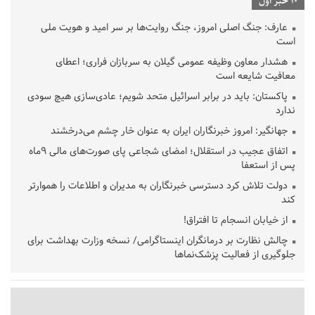
10 خبر اول
عارف: جنگ اصلی امروز، جنگ روایت‌ها بر سر امید و هویت ملی
است
هشدار معاون وظیفه عمومی گیلان به سربازان فراری؛ اعطای
معافیت شایعه است
پاکستان: باید در برابر اسرائیل متحد شویم؛ عادی‌سازی هیچ سودی
ندارد
جهانگیر: امروز خبرنگاران ایران به عنوان خار چشم می‌درخشند
اتفاق عجیب در استقلال؛ امضای شجاعی پای صورت‌های مالی ٩ماه
پس از استعفا
دولت تلاش کرد دسترسی خبرنگاران به مدیران و اطلاعات را هموارتر
کند
از خیابان انسجام تا افتراق!
چالش نظارت بر درمانگران اینستاگرامی/ نسخه وزارت بهداشت برای
جلوگیری از فعالیت پزشک‌نماها
خبرنگارانی که جنگ را برای تاریخ نوشتند
پشتیبانی از زنجیره ارزش بادام زمینی در اولویت سیاست‌های
حمایتی گیلان است