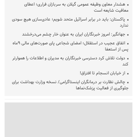
هشدار معاون وظیفه عمومی گیلان به سربازان فراری؛ اعطای
معافیت شایعه است
پاکستان: باید در برابر اسرائیل متحد شویم؛ عادی‌سازی هیچ سودی
ندارد
جهانگیر: امروز خبرنگاران ایران به عنوان خار چشم می‌درخشند
اتفاق عجیب در استقلال؛ امضای شجاعی پای صورت‌های مالی ٩ماه
پس از استعفا
دولت تلاش کرد دسترسی خبرنگاران به مدیران و اطلاعات را هموارتر
کند
از خیابان انسجام تا افتراق!
چالش نظارت بر درمانگران اینستاگرامی/ نسخه وزارت بهداشت برای
جلوگیری از فعالیت پزشک‌نماها
خبرنگارانی که جنگ را برای تاریخ نوشتند
پشتیبانی از زنجیره ارزش بادام زمینی در اولویت سیاست‌های
حمایتی گیلان است
بخش دوم گفت‌وگوی پزشکیان با مردم امشب پخش می‌شود
جزئیات فعال‌سازی «کیف پول ایران» اعلام شد