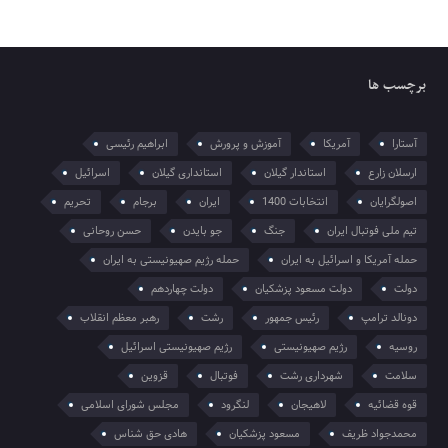
برچسب ها
آستارا
آمریکا
آموزش و پرورش
ابراهیم رئیسی
ارسلان زارع
استاندار گیلان
استانداری گیلان
اسرائیل
اصولگرایان
انتخابات 1400
ایران
برجام
تحریم
تیم ملی فوتبال ایران
جنگ
جو بایدن
حسن روحانی
حمله آمریکا و اسرائیل به ایران
حمله رژیم صهیونیستی به ایران
دولت
دولت مسعود پزشکیان
دولت چهاردهم
دونالد ترامپ
رئیس جمهور
رشت
رهبر معظم انقلاب
روسیه
رژیم صهیونیستی
رژیم صهیونیستی اسرائیل
سلامت
شهرداری رشت
فوتبال
قزوین
قوه قضائیه
لاهیجان
لنگرود
مجلس شورای اسلامی
محمدجواد ظریف
مسعود پزشکیان
هادی حق شناس