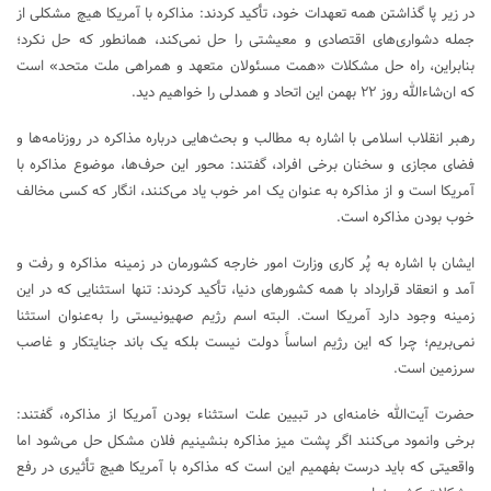
در زیر پا گذاشتن همه تعهدات خود، تأکید کردند: مذاکره با آمریکا هیچ مشکلی از
جمله دشواری‌های اقتصادی و معیشتی را حل نمی‌کند، همانطور که حل نکرد؛
بنابراین، راه حل مشکلات «همت مسئولان متعهد و همراهی ملت متحد» است
که ان‌شاءالله روز ۲۲ بهمن این اتحاد و همدلی را خواهیم دید.
رهبر انقلاب اسلامی با اشاره به مطالب و بحث‌هایی درباره مذاکره در روزنامه‌ها و
فضای مجازی و سخنان برخی افراد، گفتند: محور این حرف‌ها، موضوع مذاکره با
آمریکا است و از مذاکره به عنوان یک امر خوب یاد می‌کنند، انگار که کسی مخالف
خوب بودن مذاکره است.
ایشان با اشاره به پُر کاری وزارت امور خارجه کشورمان در زمینه مذاکره و رفت و
آمد و انعقاد قرارداد با همه کشورهای دنیا، تأکید کردند: تنها استثنایی که در این
زمینه وجود دارد آمریکا است. البته اسم رژیم صهیونیستی را به‌عنوان استثنا
نمی‌بریم؛ چرا که این رژیم اساساً دولت نیست بلکه یک باند جنایتکار و غاصب
سرزمین است.
حضرت آیت‌الله خامنه‌ای در تبیین علت استثناء بودن آمریکا از مذاکره، گفتند:
برخی وانمود می‌کنند اگر پشت میز مذاکره بنشینیم فلان مشکل حل می‌شود اما
واقعیتی که باید درست بفهمیم این است که مذاکره با آمریکا هیچ تأثیری در رفع