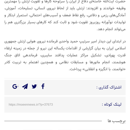
حضرت آیت‌الله خامنه‌ای دفاع از ایران را سرلوحه کارها و تقویت ارتش را مهمترین
وظیفه خواندند و افزودند: ارتش باید از لحاظ نیروی انسانی، تسلیحات، آموزش،
آمادگی‌های رزمی و دفاعی، رفع نقاط ضعف و آسیب‌های احتمالی، استمرار ابتکار و
تولیدات نوآورانه روزبروز تقویت شود و ثابت کند که کارهای بسیار بزرگتری هم را
می‌تواند انجام دهد.
در ابتدای این دیدار امیر سرتیپ حمید واحدی فرمانده نیروی هوایی ارتش جمهوری
اسلامی ایران به بیان گزارشی از اقدامات یکساله این نیرو از جمله در زمینه ارتقاء
قدرت پهپادی، تشکیل مراکز عملیات پدافند سایبری، فرماندهی اتاق‌ جنگ
هوشمند، انجام مانورها و مسابقات نظامی و همچنین اهتمام به تربیت کادر
«توانمند، با انگیزه و انقلابی» پرداخت.
اشتراک گذاری :
لینک کوتاه :
https://moeennews.ir/?p=37673
برچسب ها