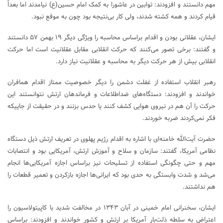
مهم دانستند و افزودند: توابین در عاشورا به کمک امام حسین(ع) نیامدند اما بعداً
قیام کردند و همه کشته شدند، ولی کار بی‌نتیجه بود چون به موقع نبود.
ایشان، عقلانی بودن و اقدام براساس محاسبه را ویژگی دیگر ۱۹ بهمن ۵۷ دانستند
و گفتند: برخی تصور می‌کنند که حرکت انقلابی مقابل عقلانیت است اما حرکت
انقلابی بیش از هر حرکت دیگر به محاسبه و عقلانیت نیاز دارد.
رهبر انقلاب استفاده از غفلت دشمن را دیگر خصوصیت ممتاز اقدام همافران
خواندند و افزودند: دستگاه‌های ضداطلاعات و فرماندهان ارتش نتوانستند این
حرکت را آن هم در نیروی هوایی کشف کنند یا حدس بزنند و در حقیقت از جاییکه
فکر نمی‌کردند ضربه خوردند.
حضرت آیت‌الله خامنه‌ای با اشاره به اقدام رژیم پهلوی در تعریف ارتش ذیل دستگاه
نظامی آمریکا، گفتند: سازمان و سلاح و آموزش ارتش، آمریکایی بود و انتصابات
مهم و حتی چگونگی استفاده از تسلیحات نیز براساس اجازه آمریکایی‌ها انجام
می‌شد و شدت وابستگی به حدی بود که ایرانی‌ها اجازه بازکردن و تعمیر قطعات را
هم نداشتند.
ایشان، سخنرانی امام خمینی در آبان ۱۳۴۳ در مخالفت شدید با کاپیتولاسیون را
اعتراض به سلطه ذلت‌بار آمریکا بر ارتش و کشور خواندند و افزودند: براساس