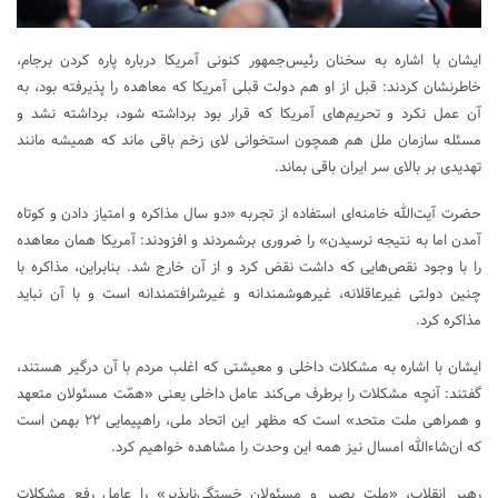
ایشان با اشاره به سخنان رئیس‌جمهور کنونی آمریکا درباره پاره کردن برجام،
خاطرنشان کردند: قبل از او هم دولت قبلی آمریکا که معاهده را پذیرفته بود، به
آن عمل نکرد و تحریم‌های آمریکا که قرار بود برداشته شود، برداشته نشد و
مسئله سازمان ملل هم همچون استخوانی لای زخم باقی ماند که همیشه مانند
تهدیدی بر بالای سر ایران باقی بماند.
حضرت آیت‌الله خامنه‌ای استفاده از تجربه «دو سال مذاکره و امتیاز دادن و کوتاه
آمدن اما به نتیجه نرسیدن» را ضروری برشمردند و افزودند: آمریکا همان معاهده
را با وجود نقص‌هایی که داشت نقض کرد و از آن خارج شد. بنابراین، مذاکره با
چنین دولتی غیرعاقلانه، غیرهوشمندانه و غیرشرافتمندانه است و با آن نباید
مذاکره کرد.
ایشان با اشاره به مشکلات داخلی و معیشتی که اغلب مردم با آن درگیر هستند،
گفتند: آنچه مشکلات را برطرف می‌کند عامل داخلی یعنی «همّت مسئولان متعهد
و همراهی ملت متحد» است که مظهر این اتحاد ملی، راهپیمایی ۲۲ بهمن است
که ان‌شاءالله امسال نیز همه این وحدت را مشاهده خواهیم کرد.
رهبر انقلاب، «ملت بصیر و مسئولان خستگی‌ناپذیر» را عامل رفع مشکلات