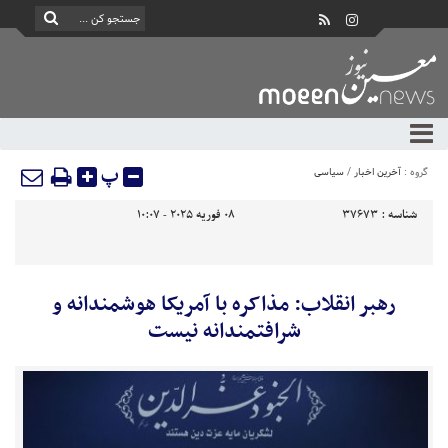
پ
گروه :
آخرین اخبار
/
سیاسی
شناسه :
37673
08 فوریه 2025 - 10:07
رهبر انقلاب: مذاکره با آمریکا هوشمندانه و
شرافتمندانه نیست