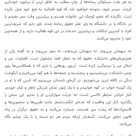
به هر علت مسئولان رسانه‌ها از چاپ مطلب به خاطر ترس از برخورد خودداری
کردند، میسر شود، متوجه خواهید شد که قوه قضائیه به نفع خود عمل نکرده
است. نگارنده که عضو کوچک این خانواده هستم و بیشترین وقت عمر مفیدم یا
در دادگاه یا در دانشگاه به پای علم حقوق ریخته شده، باور دارم که شریف‌ترین
افراد با کمترین امکانات و بیشترین خدمات در این قوه فعالیت دارند و از همه‌چیز
خود را محروم می‌کنند.
نه میهمانی می‌روند، نه میهمانی می‌دهند، نه سفر می‌روند و به گفته یکی از
هم‌دوره‌ای‌های دانشکده حقوق که به شغل قضا مشغول است، قضاوت، من و
امثال من را مردم‌گریز کرده است. آرزوی روزهایی را دارم که با همکلاسی‌ها روی
چمن دانشکده می‌نشستیم و پنجشنبه و جمعه‌ها با هم کوه می‌رفتیم و آبگوشت
دنگی در کافه تبریز می‌خوردیم. در گرمای تابستان می‌بینیم که کسی که با او در
یک کیسه خواب در کوه خوابیدم و با یک ژتون غذای شریکی ناهار و شام خوردم،
کنار خیابان منتظر تاکسی است؛ اما جرئت سوارکردن او را ندارم. این سخن را
بگذارید کنار این ‌واقعیت که عده‌ای انگشت‌شمار مانند طبری‌ها و منصوری‌ها و
قاسم‌زاده‌ها که پشت میز هستند، جسارت می‌کنند و به حقوق دیگران در پناه
قانون تجاوز می‌کنند. تأسف‌بار اینکه مردم هر دو دسته را با یک چشم نگاه
می‌کنند.