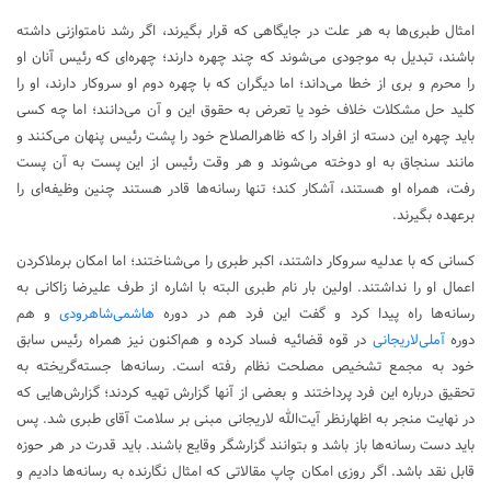
امثال طبری‌ها به هر علت در جایگاهی که قرار بگیرند، اگر رشد نامتوازنی داشته
باشند، تبدیل به موجودی می‌شوند که چند چهره دارند؛ چهره‌ای که رئیس آنان او
را محرم و بری از خطا می‌داند؛ اما دیگران که با چهره دوم او سروکار دارند، او را
کلید حل مشکلات خلاف خود یا تعرض به حقوق این و آن می‌دانند؛ اما چه کسی
باید چهره این دسته از افراد را که ظاهرالصلاح خود را پشت رئیس پنهان می‌کنند و
مانند سنجاق به او دوخته می‌شوند و هر وقت رئیس از این پست به آن پست
رفت، همراه او هستند، آشکار کند؛ تنها رسانه‌ها قادر هستند چنین وظیفه‌ای را
برعهده بگیرند.
کسانی که با عدلیه سروکار داشتند، اکبر طبری را می‌شناختند؛ اما امکان برملاکردن
اعمال او را نداشتند. اولین بار نام طبری البته با اشاره از طرف علیرضا زاکانی به
رسانه‌ها راه پیدا کرد و گفت این فرد هم در دوره
هاشمی‌شاهرودی
و هم
دوره
آملی‌لاریجانی
در قوه قضائیه فساد کرده و هم‌اکنون نیز همراه رئیس سابق
خود به مجمع تشخیص مصلحت نظام رفته است. رسانه‌ها جسته‌گریخته به
تحقیق درباره این فرد پرداختند و بعضی از آنها گزارش تهیه کردند؛ گزارش‌هایی که
در نهایت منجر به اظهارنظر آیت‌الله لاریجانی مبنی بر سلامت آقای طبری شد. پس
باید دست رسانه‌ها باز باشد و بتوانند گزارشگر وقایع باشند. باید قدرت در هر حوزه
قابل نقد باشد. اگر روزی امکان چاپ مقالاتی که امثال نگارنده به رسانه‌ها دادیم و