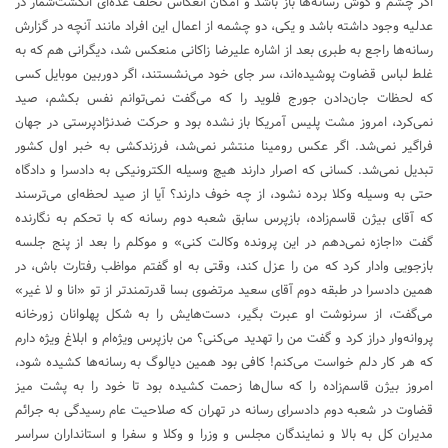
اگر چشم و گوش رسانه‌ها باز باشد و امکان انعکاس تخلف عده‌ای انگشت‌شمار در
عدلیه وجود داشته باشد و یکی، دو چشمه از اعمال این افراد مانند آنچه در گزارش
رسانه‌ها راجع به طبری بعد از اشاره علیرضا زاکانی منعکس شد، دیگرانی هم که به
غلط لباس قضاوت پوشیده‌اند، سر جای خود می‌نشستند، اگر دوربین موبایل کسی
که لحظات جان‌دادن جورج فلوید را که می‌گفت نمی‌توانم نفس بکشم، صید
نمی‌کرد، امروز مشت پلیس آمریکا باز نشده بود و حرکت ضدنژادپرستی در جهان
فراگیر نمی‌شد. اگر عکس رومینا منتشر نمی‌شد، فرزندکشی به خبر اول کشور
تبدیل نمی‌شد. کسانی که اصرار دارند هیچ وسیله الکترونیکی به دادسرا و دادگاه
حتی به وسیله وکلا برده نشود، از چه خوف دارند؟ آیا از صید لحظه‌ای می‌ترسند
که آقای بیژن قاسم‌زاده، بازپرس سابق شعبه دوم رسانه که با تحکم به نگارنده
گفت «اجازه نمی‌دهم در این پرونده وکالت کنی» و موکلم را بعد از پنج جلسه
بازجویی وادار کرد که من را عزل کند، وقتی به او گفتم مواظب رفتارت باش، در
همین دادسرا در طبقه دوم آقای سعید مرتضوی بسا قدرتمندتر از تو «انا و لا غیر»
می‌گفت، از سرنوشت او عبرت بگیر، دست‌هایش را به شکل پهلوانان زورخانه
پروانه‌وار دراز کرد و گفت من را تهدید می‌کنی؟ من بازپرس ویژه‌ام و ابلاغ ویژه دارم
که هر کار دلم خواست می‌کنم! کافی بود همین دیالوگ به رسانه‌ها کشیده شود،
امروز بیژن قاسم‌زاده را که سال‌ها زحمت کشیده بود تا خود را به پشت میز
قضاوت در شعبه دوم دادسرای رسانه در تهران که صلاحیت عام رسیدگی به جرائم
مدیران کل به بالا و نمایندگان مجلس و وزرا و وکلا و سفرا و استانداران سراسر