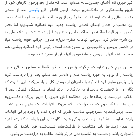
‌اکبر طبری نام آشنای چندین‌ساله عده‌ای است که دنبال رفع‌ورجوع کارهای خود از
طریق واسطه‌گری در دادگستری بودند. اولین اقدام آقای
رئیسی
بعد از تصدی
منصب عالی ریاست قوه قضائیه جلوگیری از ورود آقای طبری به قوه قضائیه بود.
این مطلب را همان ابتدای تصدی ریاست جدید قوه قضائیه شنیدیم؛ اما دفتر
رئیس سابق قوه قضائیه درباره اکبر طبری چند روز قبل از بازداشت او اعلامیه‌ای به
این شرح صادر کرد: «برخی اتهامات مطرح درباره معاون اجرائی حوزه ریاست قبلا
در دادسرا بررسی و کذب‌بودن آن محرز شده است، رئیس قوه قضائیه پیشین هم
خود مستقلا آنها را بررسی و خلاف‌بودن آنها برای او محرز شده بود».
به این مهم کاری ندارم که چگونه رئیس جدید قوه قضائیه معاون اجرائی حوزه
ریاست را از ورود به حوزه ریاست منع و دادسرا هم مدتی بعد او را بازداشت کرد؛
ولی رئیس سابق قوه قضائیه با اطمینان از درستی کار او یاد می‌کند. این تفاوت که
نگاه اول با تحقیقات دادسرا، به بزرگ‌ترین باند فساد در دستگاه قضائی بعد از
انقلاب می‌رسند و رسانه‌ها روز محاکمه آقای طبری را «روز بزرگ دادگستری»
می‌نامند و نگاه دوم که به‌صراحت اعلام می‌کند اتهامات یک متهم محرز نشده
است، برمی‌گردد به مهره‌چینی مناسب طبری که اجازه نداد با وجود برخی اتهامات
وارده به او، مستقلا به اتهامات رسیدگی شود. نگارنده بر این باوراست که رشد افراد
در همه زمینه‌ها باید متناسب با ظرفیت‌های کسب‌شده فرد باشد؛ اگر رشد
نامتوازن باشد و دستت به تناسب بدن درازتر باشد، ملقب به درازدست می‌شوی.