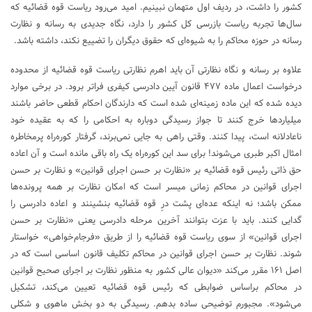
کشور را داشت، در ردیف اول متهمان نبینیم. امید می‌رود ریاست قوه قضائیه که
سال‌ها تجربه ریاست بازرسی کل کشور را دارد، نگاه جدیدی به رسانه و نظارت
رسانه در حوزه محاکم را به شیوه‌ای که حقوق دیگران را تضییع نکند، داشته باشد.
علاوه بر رسانه و نگاه نظارتی آن باید اهرم نظارتی ریاست قوه قضائیه از محدوده
درخواست اعمال ماده ۴۷۷ قانون آیین دادرسی کیفری فراتر برود. در برخی موارد
دیده شده که این ماده زمینه‌ای شده است که دارندگان احکام قطعی حاضر باشند
میلیاردها خرج کنند تا جواز رسیدگی دوباره به احکامی را که به عقیده خود
ناعادلانه است، پیدا کنند. وقتی راهی به جایی نمی‌برند، گرفتار کوره‌راه پرمخاطره
امثال اکبر طبری می‌شوند! برای سد این کوره‌راه یک راه باقی مانده است و آن اعاده
حق ذاتی رئیس قوه قضائیه بر «نظارت بر حسن اجرای قوانین» و نظارت بر حسن
اجرای قوانین در محاکم زمانی میسر است که امکان نظارت بر همه پرونده‌ها
ممکن باشد؛ نه اینکه عده‌ای پشت درِ قوه قضائیه بنشینند و اعاده دادرسی را
گدایی کنند. باید با عزت بتوانند آخرین مرحله دادرسی یعنی «نظارت بر حسن
اجرای قوانین» از سوی ریاست قوه قضائیه را از طریق «فرجام‌خواهی» خواستار
شوند. نظارت بر حسن اجرای قوانین در محاکم تکلیف قانون اساسی است که در
اصل ۱۶۱ مقرر می‌کند «دیوان‌ عالی کشور به منظور نظارت بر اجرای صحیح قوانین
در محاکم براساس ضوابطی که رئیس قوه قضائیه تعیین می‌کند، تشکیل
می‌شود». مجبورم توضیحی ساده بدهم. رسیدگی به دو بخش ماهوی و شکلی