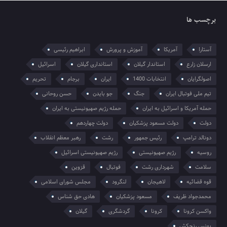
برچسب ها
آستارا
آمریکا
آموزش و پرورش
ابراهیم رئیسی
ارسلان زارع
استاندار گیلان
استانداری گیلان
اسرائیل
اصولگرایان
انتخابات 1400
ایران
برجام
تحریم
تیم ملی فوتبال ایران
جنگ
جو بایدن
حسن روحانی
حمله آمریکا و اسرائیل به ایران
حمله رژیم صهیونیستی به ایران
دولت
دولت مسعود پزشکیان
دولت چهاردهم
دونالد ترامپ
رئیس جمهور
رشت
رهبر معظم انقلاب
روسیه
رژیم صهیونیستی
رژیم صهیونیستی اسرائیل
سلامت
شهرداری رشت
فوتبال
قزوین
قوه قضائیه
لاهیجان
لنگرود
مجلس شورای اسلامی
محمدجواد ظریف
مسعود پزشکیان
هادی حق شناس
واکسن کرونا
کرونا
گردشگری
گیلان
یونس رنجکش