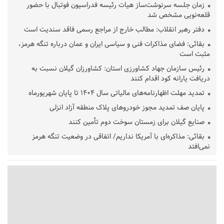
زمان جلسه سرنوشت‌ساز هیات رئیسه فدراسیون فوتبال با حضور
قلعه‌نویی مشخص شد
دفتر رهبر انقلاب: مطالب خارج از مراجع رسمی فاقد سندیت است
بقائی: فضای مذاکرات فنی و سیاسی ایران و عمان درباره تنگه هرمز،
مثبت است
رئیس سازمان جهاد کشاورزی استان: کشاورزان گیلان نسبت به
دریافت یارانه کود اقدام کنند
تمدید مهلت اظهارنامه‌های مالیاتی سال ۱۴۰۴ تا پایان شهریورماه
پایان صف تمدید مجوز خودروهای پلاک منطقه آزاد انزلی
صنایع گیلان برای زمستان سوخت دوم تأمین کنند
بقائی: مذاکره‌ای با آمریکا نداریم/ اتفاقی در وضعیت تنگه هرمز
نمی‌افتد
بانک مرکزی: تعهدات ارزی منقضی شده رسیدگی می شوند
نایب رئیس هیات مرکزی نظارت بر انتخابات شوراها: انتخابات در
پاییز برگزار می‌شود
خسرو سینایی، «فیلمسازی یک حرفه نیست، یک نوع زندگیست»
ترقی: سیاست خارجی پس از جنگ نیازمند بازنگری است